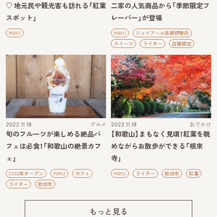
♡ 地元民や観光客も訪れる「紅葉
二家の人気商品から「季節限定フ
スポット」
レーバー」が登場
MAYU
MAYU
ジェイアール京都伊勢丹
スイーツ
ライター
店舗限定
2022.11.19
グルメ
2022.11.19
おでかけ
旬のフルーツが楽しめる絶品パ
【和歌山】まもなく見頃！紅葉を眺
フェは必食！「和歌山の絶景カフ
めながらお散歩ができる「根來
ェ」
寺」
2022年オープン
MAYU
カフェ
MAYU
ライター
岩出市
紅葉
ライター
岩出市
もっと見る