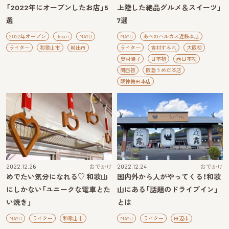
「2022年にオープンしたお店」5
上陸した絶品グルメ＆スイーツ」
選
7選
2022年オープン
ikeari
MAYU
MAYU
あべのハルカス近鉄本店
ライター
和歌山市
岩出市
ライター
吉村すみれ
大阪初
奥村陽子
日本初
西日本初
関西初
阪急うめだ本店
阪神梅田本店
2022.12.26
おでかけ
2022.12.24
おでかけ
めでたい気分になれる♡ 和歌山
国内外から人がやってくる！和歌
にしかない「ユニークな電車とた
山にある「話題のドライブイン」
い焼き」
とは
MAYU
ライター
和歌山市
MAYU
ライター
田辺市