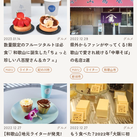
2023.01.14
グルメ
2022.12.29
グルメ
数量限定のフルーツタルトは必
県外からファンがやってくる！和
食♡ 和歌山に誕生した「ちょっと
歌山で愛され続ける「中華そば」
珍しい八百屋さん＆カフェ」
の名店2選
MAYU
ライター
紀の川市
MAYU
ライター
和歌山市
岩出市
2022.12.27
グルメ
2022.12.27
グルメ
【和歌山】地元ライターが発見！
もう食べた？2022年「大阪に初