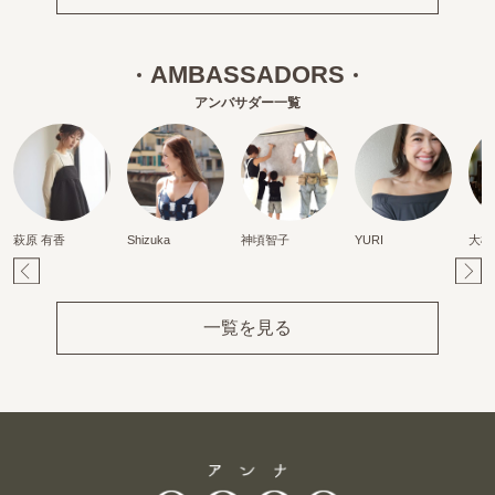
AMBASSADORS
アンバサダー一覧
萩原 有香
Shizuka
神頃智子
YURI
大橋
Pr
Ne
ev
xt
一覧を見る