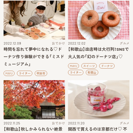
2022.12.09
おでかけ
2022.12.02
グルメ
時間を忘れて夢中になれる♡ド
【和歌山】出店時は大行列！SNSで
ーナツ作り体験ができる「ミスド
大人気の「幻のドーナツ店」♡
ミュージアム」
MAYU
スイーツ
ドーナツ
ライター
和歌山
MAYU
ライター
吹田市
2022.11.25
おでかけ
2022.11.20
グルメ
【和歌山】秋しかみられない絶景
関西で買えるのは京都だけ♡ 不