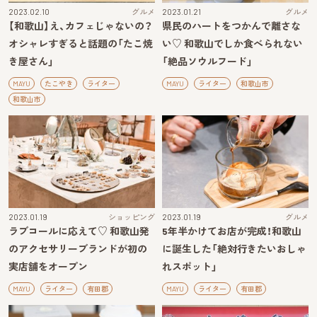
2023.02.10
グルメ
2023.01.21
グルメ
【和歌山】え、カフェじゃないの？
県民のハートをつかんで離さな
オシャレすぎると話題の「たこ焼
い♡ 和歌山でしか食べられない
き屋さん」
「絶品ソウルフード」
MAYU
たこやき
ライター
MAYU
ライター
和歌山市
和歌山市
2023.01.19
ショッピング
2023.01.19
グルメ
ラブコールに応えて♡ 和歌山発
5年半かけてお店が完成！和歌山
のアクセサリーブランドが初の
に誕生した「絶対行きたいおしゃ
実店舗をオープン
れスポット」
MAYU
ライター
有田郡
MAYU
ライター
有田郡