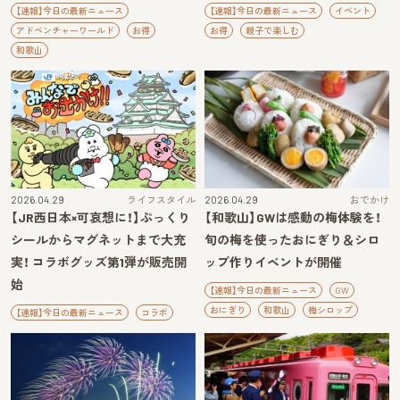
【速報】今日の最新ニュース
【速報】今日の最新ニュース
イベント
アドベンチャーワールド
お得
お得
親子で楽しむ
和歌山
2026.04.29
ライフスタイル
2026.04.29
おでかけ
【JR西日本×可哀想に！】ぷっくり
【和歌山】GWは感動の梅体験を！
シールからマグネットまで大充
旬の梅を使ったおにぎり＆シロ
実！ コラボグッズ第1弾が販売開
ップ作りイベントが開催
始
【速報】今日の最新ニュース
GW
おにぎり
和歌山
梅シロップ
【速報】今日の最新ニュース
コラボ