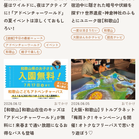
昼はワイルドに、夜はアクティブ
宿泊中に隠された暗号や伏線を
に！ 「アドベンチャーワールド」
探す!? 世界遺産・神倉神社のふも
の夏イベントは涼しくておもし
とにユニーク宿【和歌山】
ろい！
一度は泊まりたい
和歌山
大阪ほんわかテレビ
読売テレビ
【速報】今日の最新ニュース
アドベンチャーワールド
イベント
和歌山
親子で楽しむ
2026.06.12
おでかけ
2026.06.05
おでかけ
【和歌山】和歌山在住のキッズは
【大阪・和歌山】リトルプラネット
「アドベンチャーワールド」が無
「梅雨トク！ キャンペーン」を開
料に！ 来春まで通い放題になるお
催！ オトクなフリーパスで思いき
得なパスも登場
り遊ぼう♡