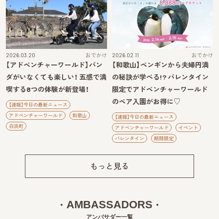
2026.03.20
おでかけ
2026.02.11
おでかけ
【アドベンチャーワールド】パン
【和歌山】ペンギンから夫婦円満
ダがいなくても楽しい！ 五感で満
の秘訣が学べる!? バレンタイン
喫する8つの体験が新登場！
限定でアドベンチャーワールド
のペア入園がお得に♡
【速報】今日の最新ニュース
アドベンチャーワールド
和歌山
【速報】今日の最新ニュース
白浜町
アドベンチャーワールド
イベント
バレンタイン
期間限定
もっと見る
AMBASSADORS
アンバサダー一覧