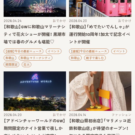
2026.04.24
おでかけ
2026.04.23
おでかけ
【和歌山】GWに和歌山マリーナシ
【和歌山】「めでたいでんしゃ」が
ティで花火ショーが開催！ 黒潮市
運行開始10周年！加太で記念イベ
場では春のグルメも堪能♡
ントが開催
【速報】今日の最新ニュース
イベント
【速報】今日の最新ニュース
イベント
和歌山
和歌山マリーナシティ
和歌山
親子で楽しむ
期間限定
花火
2026.04.20
おでかけ
2026.04.14
ファッション
【アドベンチャーワールドのGW】
【和歌山県初出店】「マリメッコ近
期間限定のナイト営業で夜しか
鉄和歌山店」が待望のオープン！