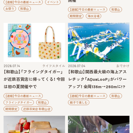
開催
【速報】今日の最新ニュース
イベント
お祭り
和歌山
【速報】今日の最新ニュース
和歌山
期間限定
海水浴場
2026.07.14
ライフスタイル
2026.07.04
おでかけ
【和歌山】「フライングタイガー」
【和歌山】関西最大級の海上アス
が近鉄百貨店に帰ってくる！ 今回
レチック「AQuaLooP」がパワー
は初の夏開催やで
アップ！ 全周136m→260mに!?
【速報】今日の最新ニュース
【速報】今日の最新ニュース
和歌山
フライングタイガー
和歌山
親子で楽しむ
期間限定
近鉄百貨店 和歌山店