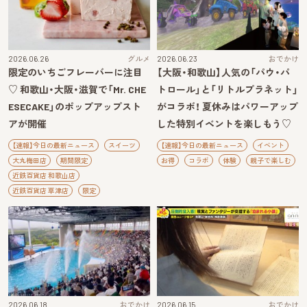
2026.06.26
グルメ
2026.06.23
おでかけ
限定のいちごフレーバーに注目
【大阪・和歌山】人気の「パウ・パ
♡ 和歌山・大阪・滋賀で「Mr. CHE
トロール」と「リトルプラネット」
ESECAKE」のポップアップスト
がコラボ！ 夏休みはパワーアップ
アが開催
した特別イベントを楽しもう♡
【速報】今日の最新ニュース
スイーツ
【速報】今日の最新ニュース
イベント
大丸梅田店
期間限定
お得
コラボ
体験
親子で楽しむ
近鉄百貨店 和歌山店
近鉄百貨店 草津店
限定
2026.06.18
おでかけ
2026.06.15
おでかけ