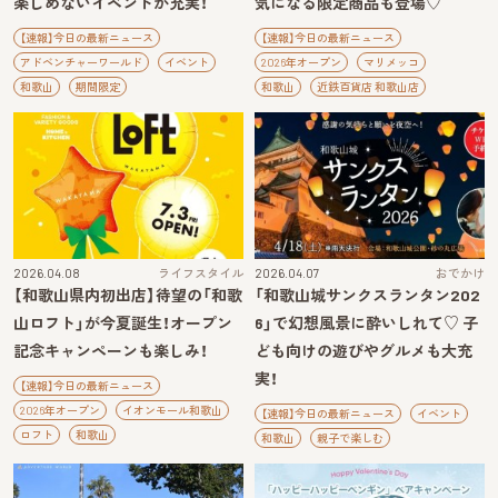
楽しめないイベントが充実！
気になる限定商品も登場♡
【速報】今日の最新ニュース
【速報】今日の最新ニュース
アドベンチャーワールド
イベント
2026年オープン
マリメッコ
和歌山
期間限定
和歌山
近鉄百貨店 和歌山店
2026.04.08
ライフスタイル
2026.04.07
おでかけ
【和歌山県内初出店】待望の「和歌
「和歌山城サンクスランタン202
山ロフト」が今夏誕生！オープン
6」で幻想風景に酔いしれて♡ 子
記念キャンペーンも楽しみ！
ども向けの遊びやグルメも大充
実！
【速報】今日の最新ニュース
2026年オープン
イオンモール和歌山
【速報】今日の最新ニュース
イベント
ロフト
和歌山
和歌山
親子で楽しむ