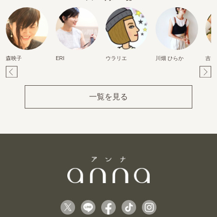
森映子
ERI
ウラリエ
川畑 ひらか
吉田
Pr
Ne
ev
xt
一覧を見る