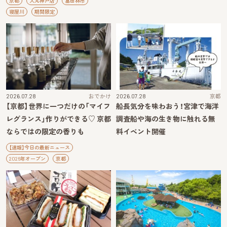
京都
大丸神戸店
富田林市
寝屋川
期間限定
2026.07.28
おでかけ
2026.07.28
京都
【京都】世界に一つだけの「マイフ
船長気分を味わおう！宮津で海洋
レグランス」作りができる♡ 京都
調査船や海の生き物に触れる無
ならではの限定の香りも
料イベント開催
【速報】今日の最新ニュース
2026年オープン
京都