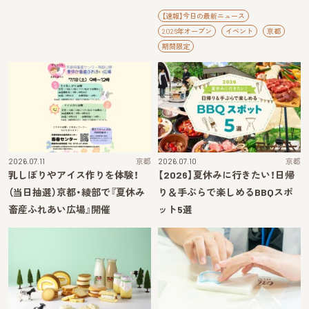
【速報】今日の最新ニュース
2026年オープン
イベント
京都
期間限定
2026.07.11
京都
2026.07.10
京都
乳しぼりやアイス作りを体験！
【2026】夏休みに行きたい！日帰
（当日抽選）京都・綾部で『夏休み
り＆手ぶらで楽しめるBBQスポ
畜産ふれあい広場』開催
ット5選