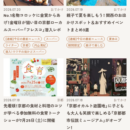
2026.07.20
おでかけ
2026.07.19
おでかけ
No.1名物コロッケに金賞からあ
親子で夏を楽しもう！ 関西のお出
げ！金曜日が狙い目の京都ローカ
かけスポット＆おすすめイベン
ルスーパー「フレスコ」潜入レポ
トまとめ3選
【速報】今日の最新ニュース
スーパー
【速報】今日の最新ニュース
夏休み
ライター
京都
内山真紀
期間限定
親子で楽しむ
潜入！ウワサの街かどスーパー
2026.07.18
京都
2026.07.18
おでかけ
先着順！京都の食材と料理のコツ
「京都オカルト遊園地」に子ども
が学べる参加無料の食育トーク
も大人も笑顔で楽しめる「京都都
ショーが7月25日（土）に開催
市伝説ミュージアム」がオープ
ン！