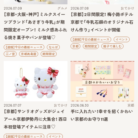
2026.07.09
グルメ
2026.07.08
おでかけ
【京都・大阪・神戸】ミルクスイー
【京都】2日間限定！ 梅小路ポテル
ツブランド「あさぎり牛乳」が期
京都で「牛乳石鹸のオリジナル石
間限定オープン！ ミルク感あふれ
けん作り」イベントが開催
る焼き菓子やパンが登場♡
【速報】今日の最新ニュース
イベント
京都
期間限定
親子で楽しむ
【速報】今日の最新ニュース
なんば
三ノ宮
京都高島屋
期間限定
2026.07.07
おでかけ
2026.06.30
京都
【京都】サンリオグッズがジェイ
手に入れたい！幸せを招くかわい
アール京都伊勢丹に大集合！ 西日
い京都のお守り11選
本初登場アイテムに注目♡
【速報】今日の最新ニュース
イベント