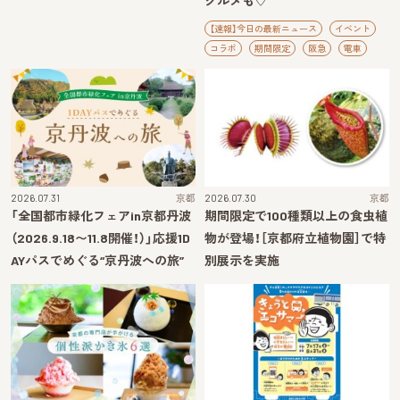
グルメも♡
【速報】今日の最新ニュース
イベント
コラボ
期間限定
阪急
電車
2026.07.31
京都
2026.07.30
京都
「全国都市緑化フェアin京都丹波
期間限定で100種類以上の食虫植
（2026.9.18〜11.8開催！）」応援1D
物が登場！［京都府立植物園］で特
AYパスでめぐる“京丹波への旅”
別展示を実施