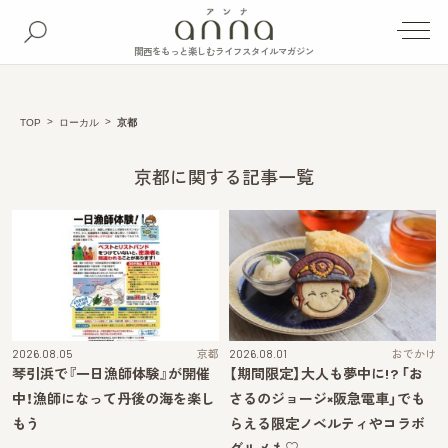
関西をもっと楽しむライフスタイルマガジン
TOP
ローカル
京都
京都に関する記事一覧
2026.08.05
京都
2026.08.01
おでかけ
琴引浜で『一日漁師体験』が開催
【期間限定】大人も夢中に!? 「お
中！漁師になって丹後の海を楽し
さるのジョージ×阪急電車」でも
もう
らえる限定ノベルティやコラボ