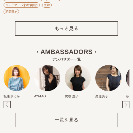
ジェイアール京都伊勢丹
京都
期間限定
もっと見る
AMBASSADORS
アンバサダー一覧
板東さえか
AYATAO
虎谷 温子
桑原亮子
各務
Pr
Ne
ev
xt
一覧を見る