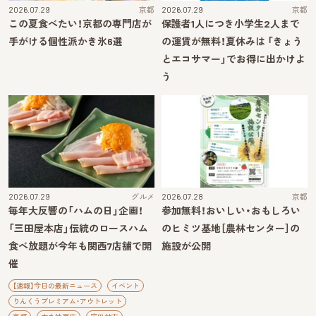
2026.07.29
京都
2026.07.29
京都
この夏食べたい！京都の専門店が
保護者1人につき小学生2人まで
手がける個性派かき氷6選
の運賃が無料！夏休みは 「きょう
とエコサマー」でお得に出かけよ
う
2026.07.29
グルメ
2026.07.28
京都
毎年大反響の「ハムの日」企画！
参加無料！おいしい・おもしろい
「三田屋本店」伝統のロースハム
のヒミツ基地［農林センター］の
食べ放題が今年も関西7店舗で開
施設が公開
催
【速報】今日の最新ニュース
イベント
りんくうプレミアム・アウトレット