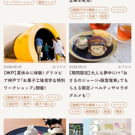
企画を発見！
コープステーション
読売テレビ
【速報】今日の最新ニュース
イベント
スイーツ
兵庫
西宮
2026.08.03
おでかけ
2026.08.01
おでかけ
【神戸】夏休みに体験！ グリコピ
【期間限定】大人も夢中に!? 「お
ア神戸で「お菓子工場見学＆特別
さるのジョージ×阪急電車」でも
ワークショップ」開催！
らえる限定ノベルティやコラボ
グルメも♡
【速報】今日の最新ニュース
イベント
工場見学
神戸
親子で楽しむ
【速報】今日の最新ニュース
イベント
コラボ
期間限定
阪急
電車