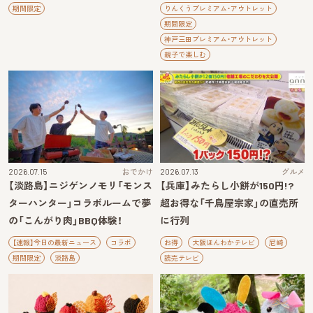
期間限定
りんくうプレミアム・アウトレット
期間限定
神戸三田プレミアム・アウトレット
親子で楽しむ
2026.07.15
おでかけ
2026.07.13
グルメ
【淡路島】ニジゲンノモリ「モンス
【兵庫】みたらし小餅が150円!?
ターハンター」コラボルームで夢
超お得な「千鳥屋宗家」の直売所
の「こんがり肉」BBQ体験！
に行列
【速報】今日の最新ニュース
コラボ
お得
大阪ほんわかテレビ
尼崎
期間限定
淡路島
読売テレビ