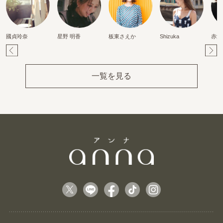
國貞玲奈
星野 明香
板東さえか
Shizuka
赤澤
Pr
Ne
ev
xt
一覧を見る