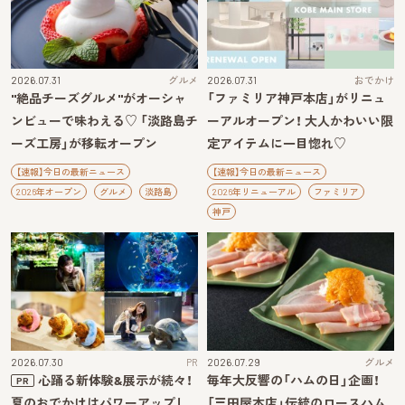
2026.07.31
グルメ
2026.07.31
おでかけ
"絶品チーズグルメ"がオーシャ
「ファミリア神戸本店」がリニュ
ンビューで味わえる♡ 「淡路島チ
ーアルオープン！ 大人かわいい限
ーズ工房」が移転オープン
定アイテムに一目惚れ♡
【速報】今日の最新ニュース
【速報】今日の最新ニュース
2026年オープン
グルメ
淡路島
2026年リニューアル
ファミリア
神戸
2026.07.30
PR
2026.07.29
グルメ
心踊る新体験&展示が続々！
毎年大反響の「ハムの日」企画！
PR
夏のおでかけはパワーアップし
「三田屋本店」伝統のロースハム