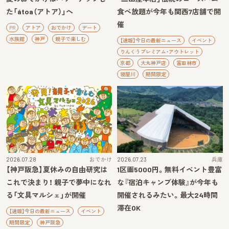
た「átoa（アトア）」へ
食べ放題が今年も関西7店舗で開
催
PR
アトア
おでかけ
デート
水族館
神戸
親子で楽しむ
【速報】今日の最新ニュース
イベント
りんくうプレミアム・アウトレット
京都
大丸神戸店
富田林市
寝屋川
期間限定
2026.07.28
おでかけ
2026.07.23
兵庫
【神戸阪急】夏休みの自由研究は
1区画5000円。無料イベント豊富
これで決まり！ 親子で夢中になれ
な『宿泊キャンプ体験』が今年も
る「文具マルシェ」が開催
開催されるみたい。最大24時間
滞在OK
【速報】今日の最新ニュース
イベント
期間限定
神戸阪急