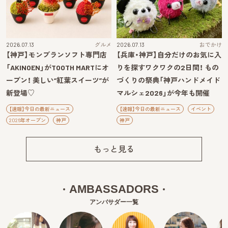
2026.07.13
グルメ
2026.07.13
おでかけ
【神戸】モンブランソフト専門店
【兵庫・神戸】自分だけのお気に入
「AKINOEN」がTOOTH MARTにオ
りを探すワクワクの2日間！ もの
ープン！ 美しい“紅葉スイーツ”が
づくりの祭典「神戸ハンドメイド
新登場♡
マルシェ2026」が今年も開催
【速報】今日の最新ニュース
【速報】今日の最新ニュース
イベント
2026年オープン
神戸
神戸
もっと見る
AMBASSADORS
アンバサダー一覧