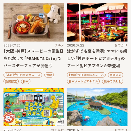
2026.07.23
グルメ
2026.07.22
おでかけ
【大阪・神戸】スヌーピーの誕生日
泳がずでも夏を満喫！ ママにも嬉
を記念して「PEANUTS Cafe」で
しい「神戸ポートピアホテル」の
バースデーフェアが開催♡
フード＆ビアプランが新登場
【速報】今日の最新ニュース
大阪
【速報】今日の最新ニュース
期間限定
期間限定
神戸
神戸ポートピアホテル
親子で楽しむ
2026.07.22
おでかけ
2026.07.19
おでかけ