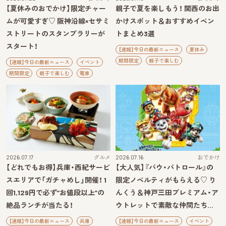
【夏休みのおでかけ】限定チャー
親子で夏を楽しもう！ 関西のお出
ムが可愛すぎ♡ 阪神沿線×セサミ
かけスポット＆おすすめイベン
ストリートのスタンプラリーが
トまとめ3選
スタート！
【速報】今日の最新ニュース
夏休み
期間限定
親子で楽しむ
【速報】今日の最新ニュース
イベント
期間限定
親子で楽しむ
電車
2026.07.17
グルメ
2026.07.16
おでかけ
【どれでもお得】兵庫・西紀サービ
【大人気】『パウ・パトロール』の
スエリアで「ガチャめし」開催！ 1
限定ノベルティがもらえる♡ り
回1,129円で必ず“お値段以上”の
んくう＆神戸三田プレミアム・ア
絶品ランチが当たる！
ウトレットで素敵な仲間たち…
【速報】今日の最新ニュース
兵庫
【速報】今日の最新ニュース
イベント