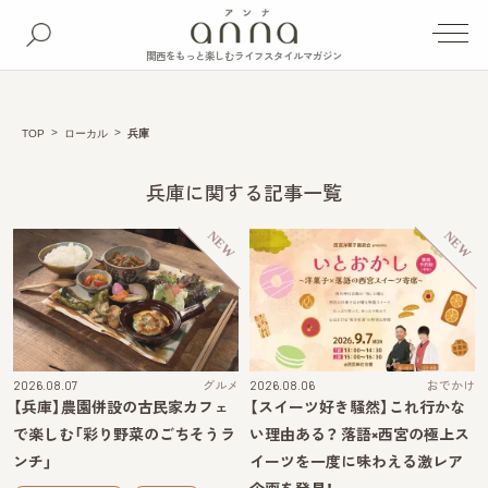
関西をもっと楽しむライフスタイルマガジン
TOP
ローカル
兵庫
兵庫に関する記事一覧
NEW
NEW
2026.08.07
グルメ
2026.08.06
おでかけ
【兵庫】農園併設の古民家カフェ
【スイーツ好き騒然】これ行かな
で楽しむ「彩り野菜のごちそうラ
い理由ある？ 落語×西宮の極上ス
ンチ」
イーツを一度に味わえる激レア