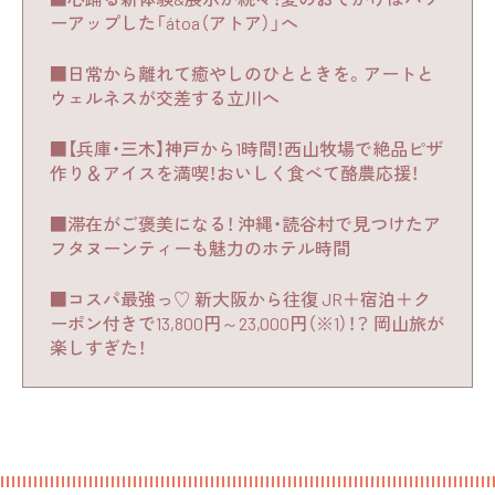
ーアップした「átoa（アトア）」へ
■日常から離れて癒やしのひとときを。アートと
ウェルネスが交差する立川へ
■【兵庫・三木】神戸から1時間！西山牧場で絶品ピザ
作り＆アイスを満喫！おいしく食べて酪農応援！
■滞在がご褒美になる！ 沖縄・読谷村で見つけたア
フタヌーンティーも魅力のホテル時間
■コスパ最強っ♡ 新大阪から往復 JR＋宿泊＋ク
ーポン付きで13,800円～23,000円（※1）！？ 岡山旅が
楽しすぎた！