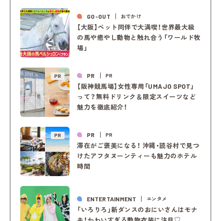
GO-OUT
おでかけ
【大阪】ペット同伴で大満喫！世界最大級
の馬や癒やし動物と触れ合う「ワールド牧
場」
PR
PR
PR
【阪神競馬場】女性専用「UMAJO SPOT」
って？無料ドリンク＆限定スイーツなど
魅力を徹底紹介！
PR
PR
PR
滞在がご褒美になる！ 沖縄・読谷村で見つ
けたアフタヌーンティーも魅力のホテル
時間
ENTERTAINMENT
エンタメ
「いろりろ」新ダンスのおにいさんはモナ
キ！かわいすぎる動物衣装に注目♡