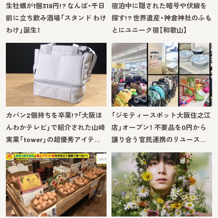
生牡蠣が1個319円!? なんば・千日
宿泊中に隠された暗号や伏線を
前に立ち飲み酒場「スタンド わけ
探す!? 世界遺産・神倉神社のふも
わけ」誕生！
とにユニーク宿【和歌山】
カバン2個持ちを卒業!?「大阪ほ
「ジモティースポット大阪住之江
んわかテレビ」で紹介された山崎
店」オープン！ 不要品を0円から
実業「tower」の超優秀アイテ…
譲り合う官民連携のリユース…