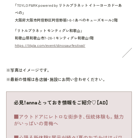
「TOYLO PARK powered by リトルプラネット イトーヨーカドーあ
べの」
大阪府大阪市阿倍野区阿倍野筋1-6-1 あべのキューズモール2階
「リトルプラネット モンティグレ和歌山」
和歌山県和歌山市7-26-1 モンティグレ和歌山1階
https://litpla.com/event/dinosaurfestival/
※写真はイメージです。
※最新の情報は各店舗・施設にお問い合わせください。
必見！annaとっておき情報をご紹介♡【AD】
■アウトドアにレトロな街歩き、伝統体験も。魅力
がいっぱいの青梅へ
■心踊る新体験&展示が続々！夏のおでかけはパワ