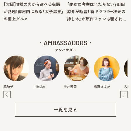
【大阪】11種の卵から選べる御膳
「絶対に考察は当たらない」山田
が話題！南河内にある「太子温泉」
涼介が断言！ 新ドラマ『一次元の
の極上グルメ
挿し木』が原作ファンも騙され…
AMBASSADORS
アンバサダー
森映子
mitsuko
平井宏美
板東さえか
大西
Pre
Ne
v
xt
一覧を見る