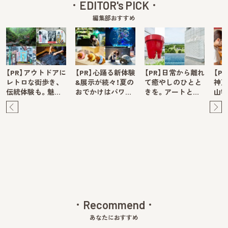
EDITOR's PICK
編集部おすすめ
【PR】アウトドアに
【PR】心踊る新体験
【PR】日常から離れ
【P
レトロな街歩き、
&展示が続々！夏の
て癒やしのひとと
神戸
伝統体験も。魅…
おでかけはパワ…
きを。アートと…
山牧
Pre
Ne
v
xt
Recommend
あなたにおすすめ