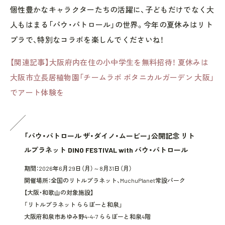
個性豊かなキャラクターたちの活躍に、子どもだけでなく大
人もはまる「パウ・パトロール」の世界。今年の夏休みはリト
プラで、特別なコラボを楽しんでくださいね！
【関連記事】大阪府内在住の小中学生を無料招待！ 夏休みは
大阪市立長居植物園「チームラボ ボタニカルガーデン 大阪」
でアート体験を
「パウ・パトロール ザ・ダイノ・ムービー」公開記念 リト
ルプラネット DINO FESTIVAL with パウ・パトロール
期間：2026年6月29日（月）～8月31日（月）
開催場所：全国のリトルプラネット、MuchuPlanet常設パーク
【大阪・和歌山の対象施設】
「リトルプラネット ららぽーと和泉」
大阪府和泉市あゆみ野4-4-7 ららぽーと和泉4階