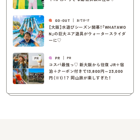
GO-OUT
おでかけ
【大阪】水遊びシーズン開幕！「WHATAWO
N」の巨大エア遊具がウォータースライダ
ーに♡
PR
PR
PR
コスパ最強っ♡ 新大阪から往復 JR＋宿
泊＋クーポン付きで13,800円～23,000
円（※1）！？ 岡山旅が楽しすぎた！