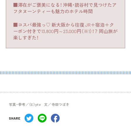
■滞在がご褒美になる！ 沖縄・読谷村で見つけたア
フタヌーンティーも魅力のホテル時間
■コスパ最強っ♡ 新大阪から往復 JR＋宿泊＋ク
ーポン付きで13,800円～23,000円（※1）！？ 岡山旅が
楽しすぎた！
写真・参考／（C）ytv 文／寺田つばき
SHARE