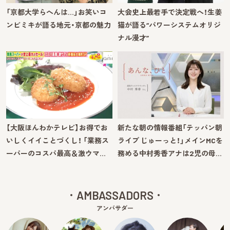
「京都大学らへんは…」お笑いコ
大会史上最若手で決定戦へ！生姜
ンビミキが語る地元・京都の魅力
猫が語る“パワーシステムオリジ
ナル漫才”
【大阪ほんわかテレビ】お得でお
新たな朝の情報番組「テッパン朝
いしくイイことづくし！ 「業務ス
ライブ じゅーっと！」メインMCを
ーパーのコスパ最高＆激ウマ…
務める中村秀香アナは2児の母…
AMBASSADORS
アンバサダー