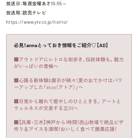
放送日：毎週金曜あさ10:55～
放送局：読売テレビ
https://www.ytv.co.jp/iroriro/
必見！annaとっておき情報をご紹介♡【AD】
■アウトドアにレトロな街歩き、伝統体験も。魅力
がいっぱいの青梅へ
■心踊る新体験&展示が続々！夏のおでかけはパワ
ーアップした「átoa（アトア）」へ
■日常から離れて癒やしのひとときを。アートと
ウェルネスが交差する立川へ
■【兵庫・三木】神戸から1時間！西山牧場で絶品ピザ
作り＆アイスを満喫！おいしく食べて酪農応援！