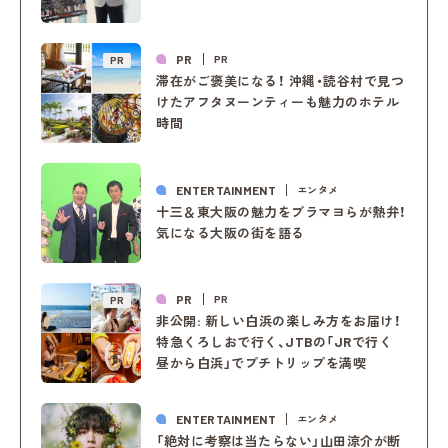
PR
PR
PR
滞在がご褒美になる！ 沖縄・読谷村で見つ
けたアフタヌーンティーも魅力のホテル
時間
ENTERTAINMENT
エンタメ
十三＆東大阪の魅力をブラマヨらが熱弁！
気になる大阪の街を語る
PR
PR
PR
非公開: 新しい白浜の楽しみ方をお届け！
特急くろしおで行く、JTBの「JRで行く
昼から白浜」でプチトリップを満喫
ENTERTAINMENT
エンタメ
「絶対に考察は当たらない」山田涼介が断