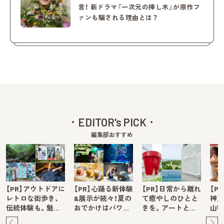
言！ 新ドラマ『一次元の挿し木』が原作フ
ァンも騙される理由とは？
EDITOR's PICK
編集部おすすめ
【PR】アウトドアに
【PR】心踊る新体験
【PR】日常から離れ
【P
レトロな街歩き、
&展示が続々！夏の
て癒やしのひとと
神戸
伝統体験も。魅…
おでかけはパワ…
きを。アートと…
山牧