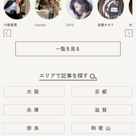
小柴恵美
Suzuka
SAYU
各務カオリ
大西
Pre
Ne
v
xt
一覧を見る
エリアで記事を探す
大阪
京都
兵庫
滋賀
奈良
和歌山