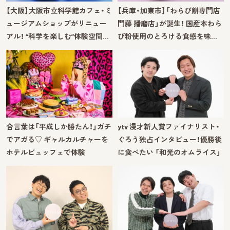
【大阪】大阪市立科学館カフェ・ミ
【兵庫・加東市】「わらび餅専門店
ュージアムショップがリニュー
門藤 播磨店」が誕生！ 国産本わら
アル！ “科学を楽しむ”体験空間…
び粉使用のとろける食感を味…
合言葉は「平成しか勝たん！」ガチ
ytv 漫才新人賞ファイナリスト・
でアガる♡ ギャルカルチャーを
ぐろう独占インタビュー！優勝後
ホテルビュッフェで体験
に食べたい 「和光のオムライス」