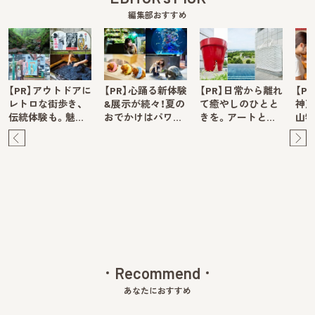
編集部おすすめ
【PR】アウトドアに
【PR】心踊る新体験
【PR】日常から離れ
【P
レトロな街歩き、
&展示が続々！夏の
て癒やしのひとと
神戸
伝統体験も。魅…
おでかけはパワ…
きを。アートと…
山牧
Pre
Ne
v
xt
Recommend
あなたにおすすめ