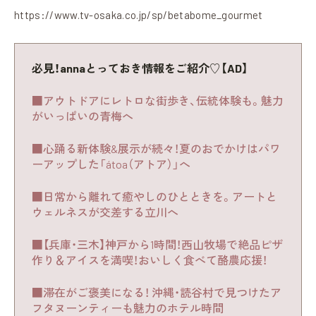
https://www.tv-osaka.co.jp/sp/betabome_gourmet
必見！annaとっておき情報をご紹介♡【AD】
■アウトドアにレトロな街歩き、伝統体験も。魅力
がいっぱいの青梅へ
■心踊る新体験&展示が続々！夏のおでかけはパワ
ーアップした「átoa（アトア）」へ
■日常から離れて癒やしのひとときを。アートと
ウェルネスが交差する立川へ
■【兵庫・三木】神戸から1時間！西山牧場で絶品ピザ
作り＆アイスを満喫！おいしく食べて酪農応援！
■滞在がご褒美になる！ 沖縄・読谷村で見つけたア
フタヌーンティーも魅力のホテル時間