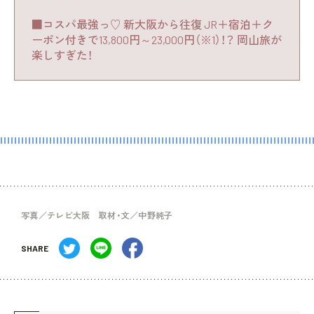
■コスパ最強っ♡ 新大阪から往復 JR＋宿泊＋ク
ーポン付きで13,800円～23,000円（※1）！？ 岡山旅が
楽しすぎた！
写真／テレビ大阪 取材・文／中野純子
SHARE