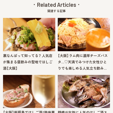
Related Articles
関連する記事
裏なんばって知ってる？ 人気店
【大阪】ラム肉に濃厚チーズパス
が集まる昼飲みの聖地ではしご
タ…♡天満でみつけた女性ひと
酒【大阪】
りでも楽しめる人気立ち飲み…
【大阪】新福島ではしご酒！路地裏
鶴橋が女性に人気のはしご酒ス