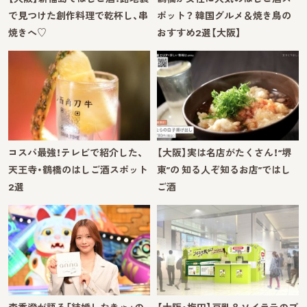
で見つけた創作料理で乾杯し、串
ポット？ 韓国グルメ＆焼き鳥の
焼きへ♡
おすすめ2選【大阪】
コスパ最強！テレビで紹介した、
【大阪】実は名店がたくさん！“堺
天王寺・鶴橋のはしご酒スポット
東”の 知る人ぞ知るお店”ではし
2選
ご酒