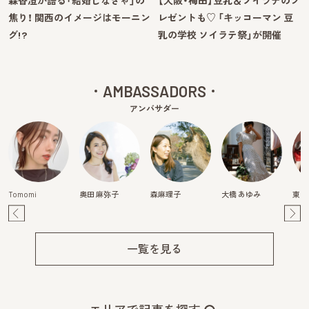
森香澄が語る「結婚しなきゃ」の
【大阪・梅田】豆乳＆ソイラテのプ
焦り！ 関西のイメージはモーニン
レゼントも♡ 「キッコーマン 豆
グ!?
乳の学校 ソイラテ祭」が開催
AMBASSADORS
アンバサダー
Tomomi
奥田 麻弥子
森麻理子
大橋 あゆみ
東真
Pre
Ne
v
xt
一覧を見る