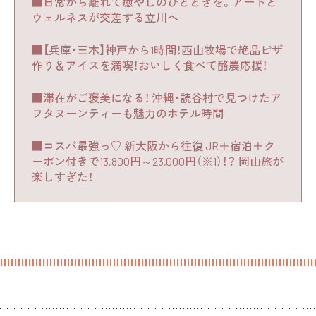
■日常から離れて癒やしのひとときを。アートと
ウェルネスが交差する立川へ
■【兵庫・三木】神戸から1時間！西山牧場で絶品ピザ
作り＆アイスを満喫！おいしく食べて酪農応援！
■滞在がご褒美になる！ 沖縄・読谷村で見つけたア
フタヌーンティーも魅力のホテル時間
■コスパ最強っ♡ 新大阪から往復 JR＋宿泊＋ク
ーポン付きで13,800円～23,000円（※1）！？ 岡山旅が
楽しすぎた！