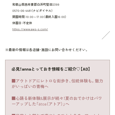
和歌山県西牟婁郡白浜町堅田2399
0570-06-4481（ナビダイヤル）
開園時間：10:00～17:00（最終入園16:00）
休園日：不定休
https://www.aws-s.com/
※最新の情報は各店舗・施設にお問い合わせください。
必見！annaとっておき情報をご紹介♡【AD】
■アウトドアにレトロな街歩き、伝統体験も。魅力
がいっぱいの青梅へ
■心踊る新体験&展示が続々！夏のおでかけはパワ
ーアップした「átoa（アトア）」へ