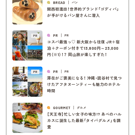
BREAD
パン
関西初進出！世界的ブランド「ゴディバ」
が手がけるパン屋さんに潜入
PR
PR
PR
コスパ最強っ♡ 新大阪から往復 JR＋宿
泊＋クーポン付きで13,800円～23,000
円（※1）！？ 岡山旅が楽しすぎた！
PR
PR
PR
滞在がご褒美になる！ 沖縄・読谷村で見つ
けたアフタヌーンティーも魅力のホテル
時間
GOURMET
グルメ
【天王寺】忙しい女子の味方!? あべのハル
カスに誕生した最新「タイパグルメ」を調
査