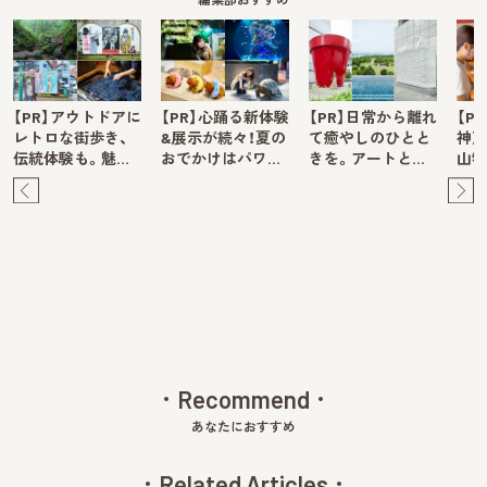
【PR】アウトドアに
【PR】心踊る新体験
【PR】日常から離れ
【P
レトロな街歩き、
&展示が続々！夏の
て癒やしのひとと
神戸
伝統体験も。魅…
おでかけはパワ…
きを。アートと…
山牧
Pre
Ne
v
xt
Recommend
あなたにおすすめ
Related Articles