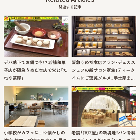
関連する記事
デパ地下でお餅つき!? 老舗和菓
阪急うめだ本店アラン・デュカス
子店が阪急うめだ本店で営む「た
シェフの新サロン誕生！ティータ
ねや茶屋」
イムにご褒美グルメ、手土産ま…
小学校がカフェに…!? 懐かしの
老舗「神戸屋」の新境地！パンを料