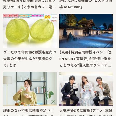
教室×韓国っぽ空間で楽しむ量り
理に活かした梅田の「ビストロ酒
売りケーキ【ときめきカフェ巡…
場 Attet 1918」
グミだけで年間100種類も発売!?
【京都】特別夜間拝観イベント「Z
大阪の企業が生んだ「究極のグ
EN NIGHT 東福寺」が開催！ “脳を
ミ」とは
ととのえる”没入型サウンドア…
理由のない不調は栄養不足!?｜
人気声優3名に直撃！アニメ「本好