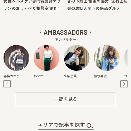
女性ヘルスケア専門看護師マリ
きの下剋上 領主の養女」先行上映
リンのおしゃべり相談室 第11回
会の裏話と関西の絶品グルメ
AMBASSADORS
アンバサダー
各務カオリ
林マオ
小柴恵美
脇水麻衣
YURI
Pre
Ne
v
xt
一覧を見る
エリアで記事を探す