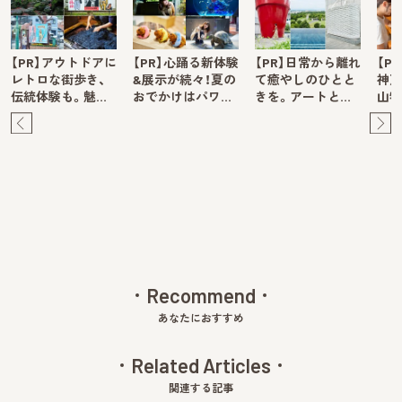
【PR】アウトドアに
【PR】心踊る新体験
【PR】日常から離れ
【P
レトロな街歩き、
&展示が続々！夏の
て癒やしのひとと
神戸
伝統体験も。魅…
おでかけはパワ…
きを。アートと…
山牧
Pre
Ne
v
xt
Recommend
あなたにおすすめ
Related Articles
関連する記事