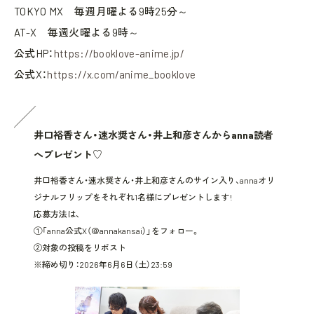
TOKYO MX 毎週月曜よる9時25分～
AT-X 毎週火曜よる9時～
公式HP：
https://booklove-anime.jp/
公式X：
https://x.com/anime_booklove
井口裕香さん・速水奨さん・井上和彦さんからanna読者
へプレゼント♡
井口裕香さん・速水奨さん・井上和彦さんのサイン入り、annaオリ
ジナルフリップをそれぞれ1名様にプレゼントします!
応募方法は、
①「anna公式X（＠annakansai）」をフォロー。
②対象の投稿をリポスト
※締め切り：2026年6月6日（土）23:59