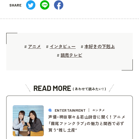
SHARE
アニメ
インタビュー
本好きの下剋上
#
#
#
読売テレビ
#
READ MORE
( あわせて読みたい！ )
ENTERTAINMENT
エンタメ
声優・稗田寧々＆若山詩音に聞く！ アニメ
「霧尾ファンクラブ」の魅力と関西で必ず
買う“推し土産”