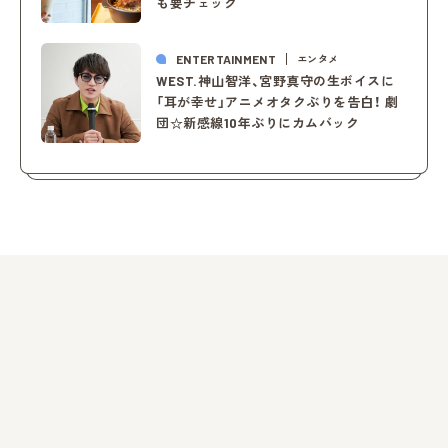
も要チェック
ENTERTAINMENT
エンタメ
WEST.神山智洋、宮野真守の生ボイスに
「耳が幸せ」アニメオタクぶりを告白！ 劇
団☆新感線10年ぶりにカムバック