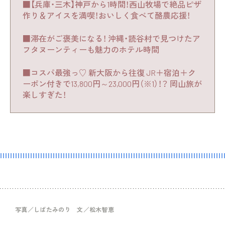
■【兵庫・三木】神戸から1時間！西山牧場で絶品ピザ
作り＆アイスを満喫！おいしく食べて酪農応援！
■滞在がご褒美になる！ 沖縄・読谷村で見つけたア
フタヌーンティーも魅力のホテル時間
■コスパ最強っ♡ 新大阪から往復 JR＋宿泊＋ク
ーポン付きで13,800円～23,000円（※1）！？ 岡山旅が
楽しすぎた！
写真／しばたみのり 文／松木智恵