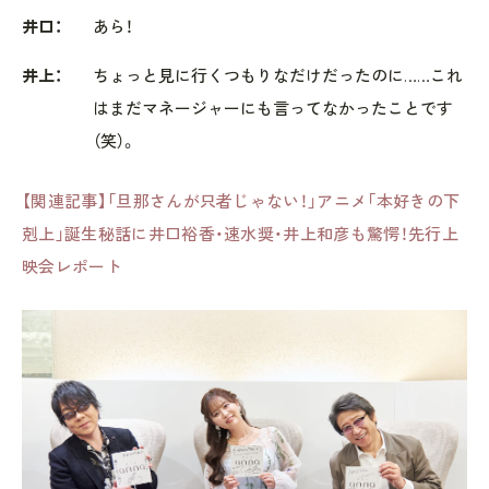
井口：
あら！
井上：
ちょっと見に行くつもりなだけだったのに……これ
はまだマネージャーにも言ってなかったことです
（笑）。
【関連記事】「旦那さんが只者じゃない！」アニメ「本好きの下
剋上」誕生秘話に井口裕香・速水奨・井上和彦も驚愕！先行上
映会レポート