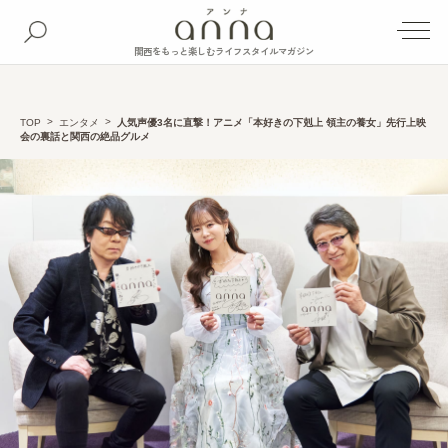
関西をもっと楽しむライフスタイルマガジン
TOP
エンタメ
人気声優3名に直撃！アニメ「本好きの下剋上 領主の養女」先行上映
会の裏話と関西の絶品グルメ