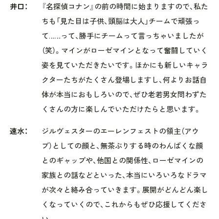
井口：
『名探偵コナン』の前の時間に始まりますので、私た
ちも「見た目は子供、頭脳は大人」チームで頑張っ
て……って、勝手にチームって言っちゃいましたが
（笑）。マインがローゼマインとなって奮闘していく
姿を見ていただきたいです。ほかにも新しいキャラ
クターたちがたくさん登場しますし、何よりお話自
体が本当におもしろいので、ぜひ老若男女問わずた
くさんの方に楽しんでいただけたらと思います。
速水：
ジルヴェスターのエーレンフェストの領主（アウ
ブ）としての顔と、無茶ぶりする時のわんぱくな顔
とのギャップや、他国との関係性、ローゼマインの
家族との話などといった、本当にいろいろなドラマ
が次々と絡み合っていきます。展開がどんどん楽し
くなっていくので、これからもぜひ応援してくださ