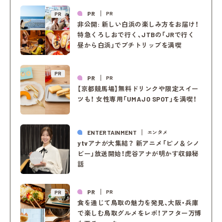
PR
PR
PR
非公開: 新しい白浜の楽しみ方をお届け！
特急くろしおで行く、JTBの「JRで行く
昼から白浜」でプチトリップを満喫
PR
PR
PR
【京都競馬場】無料ドリンクや限定スイー
ツも！ 女性専用「UMAJO SPOT」を満喫！
ENTERTAINMENT
エンタメ
ytvアナが大集結？ 新アニメ「ピノ＆シノ
ビー」放送開始！虎谷アナが明かす収録秘
話
PR
PR
PR
食を通じて鳥取の魅力を発見、大阪・兵庫
で楽しむ鳥取グルメをレポ！アフター万博