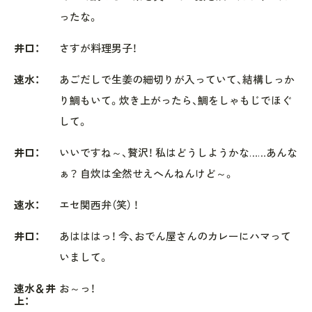
ったな。
井口：
さすが料理男子！
速水：
あごだしで生姜の細切りが入っていて、結構しっか
り鯛もいて。炊き上がったら、鯛をしゃもじでほぐ
して。
井口：
いいですね～、贅沢！ 私はどうしようかな……あんな
ぁ？ 自炊は全然せえへんねんけど～。
速水：
エセ関西弁（笑） ！
井口：
あはははっ！ 今、おでん屋さんのカレーにハマって
いまして。
速水＆井
お～っ！
上：