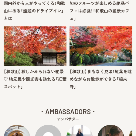
国内外から人がやってくる！和歌
旬のフルーツが楽しめる絶品パ
山にある「話題のドライブイン」
フェは必食！「和歌山の絶景カフ
とは
ェ」
【和歌山】秋しかみられない絶景
【和歌山】まもなく見頃！紅葉を眺
♡ 地元民や観光客も訪れる「紅葉
めながらお散歩ができる「根來
スポット」
寺」
AMBASSADORS
アンバサダー