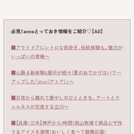
必見！annaとっておき情報をご紹介♡【AD】
■アウトドアにレトロな街歩き、伝統体験も。魅力が
いっぱいの青梅へ
■心踊る新体験&展示が続々！夏のおでかけはパワー
アップした「átoa（アトア）」へ
■日常から離れて癒やしのひとときを。アートとウ
ェルネスが交差する立川へ
■【兵庫・三木】神戸から1時間！西山牧場で絶品ピザ作
り＆アイスを満喫！おいしく食べて酪農応援！