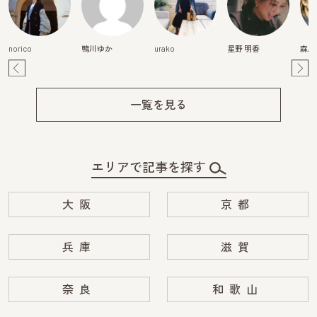
norico
鴨川ゆか
urako
星野 明香
森麻
Pre
Ne
v
xt
一覧を見る
エリアで記事を探す
大阪
京都
兵庫
滋賀
奈良
和歌山