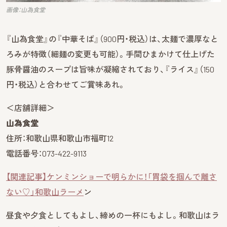
画像：山為食堂
『山為食堂』の『中華そば』（900円・税込）は、太麺で濃厚なと
ろみが特徴（細麺の変更も可能）。手間ひまかけて仕上げた
豚骨醤油のスープは旨味が凝縮されており、『ライス』（150
円・税込）と合わせてご賞味あれ。
＜店舗詳細＞
山為食堂
住所：和歌山県和歌山市福町12
電話番号：073-422-9113
【関連記事】ケンミンショーで明らかに！「胃袋を掴んで離さ
ない♡」和歌山ラーメ
ン
昼食や夕食としてもよし、締めの一杯にもよし。和歌山はラ