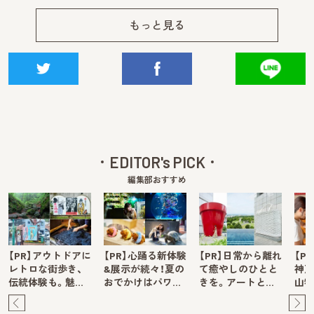
もっと見る
EDITOR's PICK
編集部おすすめ
【PR】アウトドアに
【PR】心踊る新体験
【PR】日常から離れ
【P
レトロな街歩き、
&展示が続々！夏の
て癒やしのひとと
神戸
伝統体験も。魅…
おでかけはパワ…
きを。アートと…
山牧