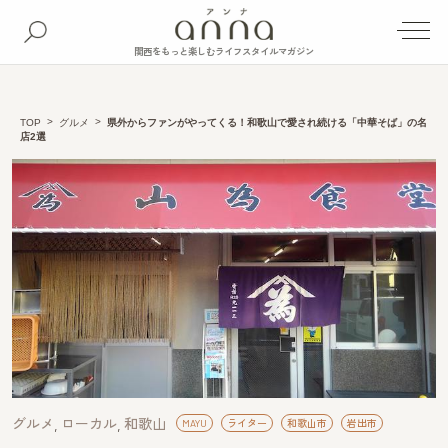
関西をもっと楽しむライフスタイルマガジン
TOP
グルメ
県外からファンがやってくる！和歌山で愛され続ける「中華そば」の名
店2選
グルメ
ローカル
和歌山
MAYU
ライター
和歌山市
岩出市