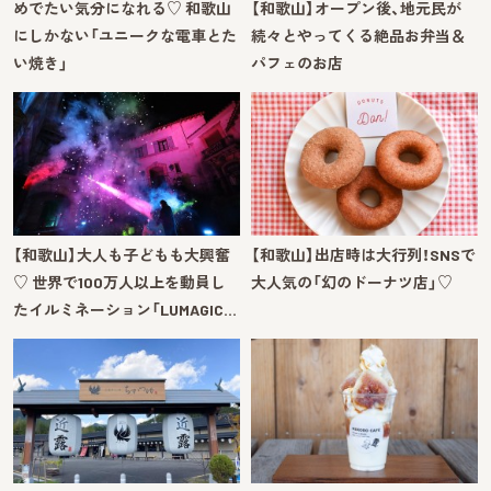
めでたい気分になれる♡ 和歌山
【和歌山】オープン後、地元民が
にしかない「ユニークな電車とた
続々とやってくる絶品お弁当＆
い焼き」
パフェのお店
【和歌山】大人も子どもも大興奮
【和歌山】出店時は大行列！SNSで
♡ 世界で100万人以上を動員し
大人気の「幻のドーナツ店」♡
たイルミネーション「LUMAGIC…