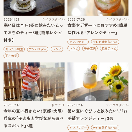
2025.11.21
ライフスタイル
2023.07.29
ライフスタイル
寒い日はコレ！冬に飲みたいとっ
食事やデザートにおすすめ！簡単
ておきのティー3選【簡単レシピ
に作れる「アレンジティー」
付き】
アンバサダー
テレビ番組『anna』
レシピ
平井宏美
読売テレビ
あったか特集
アンバサダー
レシピ
平井宏美
2023.07.17
おでかけ
2023.07.17
ライフスタイル
今年の夏に行きたい！京都・大阪・
暑い夏にぐびっと飲みたい♡「お
兵庫の「子どもと学びながら遊べ
手軽アレンジティー」3選
るスポット」3選
アンバサダー
テレビ番組『anna』