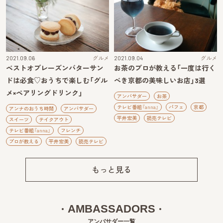
2021.09.06
グルメ
2021.09.04
グルメ
ベストオブレーズンバターサン
お茶のプロが教える「一度は行く
ドは必食♡おうちで楽しむ「グル
べき京都の美味しいお店」3選
メ×ペアリングドリンク」
アンバサダー
お茶
テレビ番組『anna』
パフェ
京都
アンナのおうち時間
アンバサダー
平井宏美
読売テレビ
スイーツ
テイクアウト
テレビ番組『anna』
フレンチ
プロが教える
平井宏美
読売テレビ
もっと見る
AMBASSADORS
アンバサダー一覧