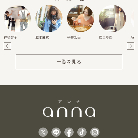
神頃智子
脇水麻衣
平井宏美
國貞玲奈
AYA
Pr
Ne
ev
xt
一覧を見る