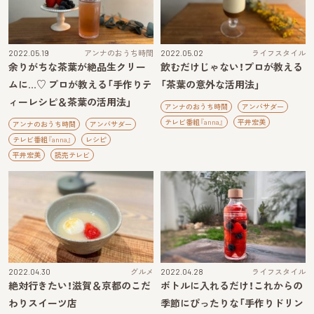
2022.05.19
アンナのおうち時間
2022.05.02
ライフスタイル
余りがちな茶葉が絶品生クリー
飲むだけじゃない！プロが教える
ムに…♡ プロが教える「手作りテ
「茶葉の意外な活用法」
ィーレシピ＆茶葉の活用法」
アンナのおうち時間
アンバサダー
テレビ番組『anna』
平井宏美
アンナのおうち時間
アンバサダー
テレビ番組『anna』
レシピ
平井宏美
読売テレビ
2022.04.30
グルメ
2022.04.28
ライフスタイル
絶対行きたい！滋賀＆京都のこだ
ボトルに入れるだけ！これからの
わりスイーツ店
季節にぴったりな「手作りドリン