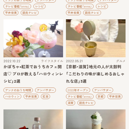
アンナのおうち時間
アンバサダー
アンナのおうち時間
アンバサダー
テレビ番組『anna』
レシピ
テレビ番組『anna』
レシピ
平井宏美
読売テレビ
平井宏美
読売テレビ
2022.10.22
ライフスタイル
2022.05.21
グルメ
かぼちゃ×紅茶でおうちカフェ開
【京都・滋賀】地元の人が太鼓判
店♡ プロが教える「ハロウィンレ
「こだわりの味が楽しめるおしゃ
シピ」2選
れな店」3選
アンナのおうち時間
アンバサダー
2022年オープン
アンバサダー
ハロウィン
平井宏美
紅茶
テレビ番組『anna』
京都
平井宏美
滋賀
読売テレビ