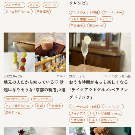
クレシピ」
アンバサダー
カフェ
スイーツ
テレビ番組『anna』
平井宏美
アンナのおうち時間
アンバサダー
テレビ番組『anna』
レシピ
平井宏美
読売テレビ
2022.04.25
グルメ
2021.09.13
アンナのおうち時間
地元の人だから知っている♡ 話
おうち時間がもっと楽しくなる
題になりそうな「京都の新店」3選
「テイクアウトグルメ×ペアリン
グドリンク」
2022年オープン
アンバサダー
テレビ番組『anna』
京都
平井宏美
アンナのおうち時間
アンバサダー
読売テレビ
テイクアウト
テレビ番組『anna』
平井宏美
紅茶
読売テレビ