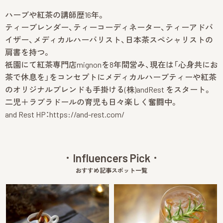
Insta
ハーブや紅茶の講師歴16年。
gram
ティーブレンダー、ティーコーディネーター、ティーアドバ
イザー、メディカルハーバリスト、日本茶スペシャリストの
肩書を持つ。
祇園にて紅茶専門店mignonを8年間営み、現在は「心身共にお
茶で休息を」をコンセプトにメディカルハーブティーや紅茶
のオリジナルブレンドも手掛ける(株)andRest をスタート。
二児＋ラブラドールの育児も日々楽しく奮闘中。
and Rest HP：
https://and-rest.com/
Influencers Pick
おすすめ記事スポット一覧