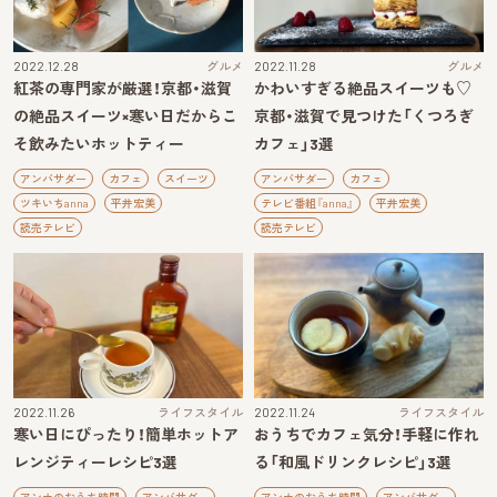
2022.12.28
グルメ
2022.11.28
グルメ
紅茶の専門家が厳選！京都・滋賀
かわいすぎる絶品スイーツも♡
の絶品スイーツ×寒い日だからこ
京都・滋賀で見つけた「くつろぎ
そ飲みたいホットティー
カフェ」3選
アンバサダー
カフェ
スイーツ
アンバサダー
カフェ
ツキいちanna
平井宏美
テレビ番組『anna』
平井宏美
読売テレビ
読売テレビ
2022.11.26
ライフスタイル
2022.11.24
ライフスタイル
寒い日にぴったり！簡単ホットア
おうちでカフェ気分！手軽に作れ
レンジティーレシピ3選
る「和風ドリンクレシピ」3選