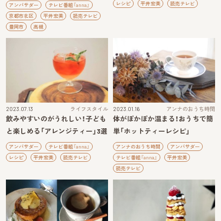
レシピ
平井宏美
読売テレビ
アンバサダー
テレビ番組『anna』
京都市北区
平井宏美
読売テレビ
豊岡市
高槻
2023.07.13
ライフスタイル
2023.01.16
アンナのおうち時間
飲みやすいのがうれしい！子ども
体がぽかぽか温まる！おうちで簡
と楽しめる「アレンジティー」3選
単「ホットティーレシピ」
アンバサダー
テレビ番組『anna』
アンナのおうち時間
アンバサダー
レシピ
平井宏美
読売テレビ
テレビ番組『anna』
平井宏美
読売テレビ