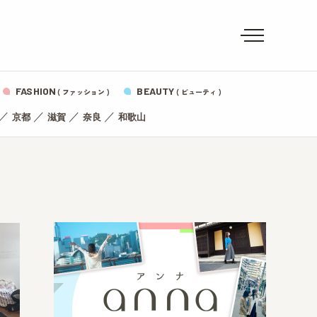
FASHION
BEAUTY
( ファッション )
( ビューティ )
／
／
／
／
京都
滋賀
奈良
和歌山