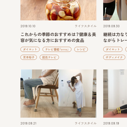
2019.10.10
ライフスタイル
2019.09.30
これからの季節のおすすめは？健康＆美
継続は力な
容が気になる方におすすめの食品
ながらトレ
ダイエット
テレビ番組『anna』
レシピ
ダイエット
芝本裕子
読売テレビ
ボディメイク
2019.09.21
ライフスタイル
2019.09.19