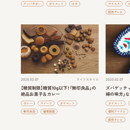
アンバサダー
ダイエット
ヨガ
ウイルス
読売テレビ
2020.02.07
ライフスタイル
2020.02.07
【糖質制限】糖質10g以下！「無印良品」の
ズパゲッテ
絶品お菓子＆カレー
婦の味方」な
カレー
スイーツ
ダイエット
ダイエット
無印良品
糖質制限
便利アイテム
読売テレビ