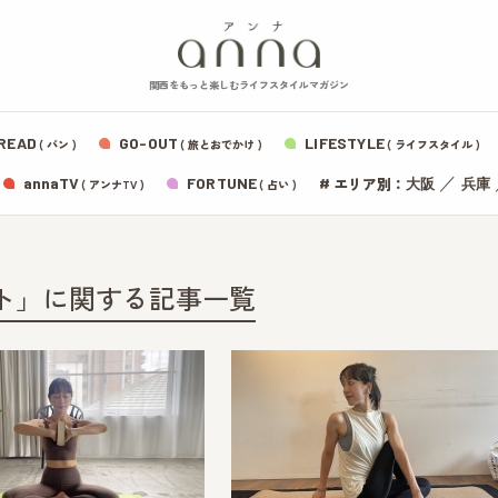
関西をもっと楽しむライフスタイルマガジン
READ
GO-OUT
LIFESTYLE
( パン )
( 旅とおでかけ )
( ライフスタイル )
エリア別：
annaTV
FORTUNE
#
／
大阪
兵庫
( アンナTV )
( 占い )
ト」に関する記事一覧