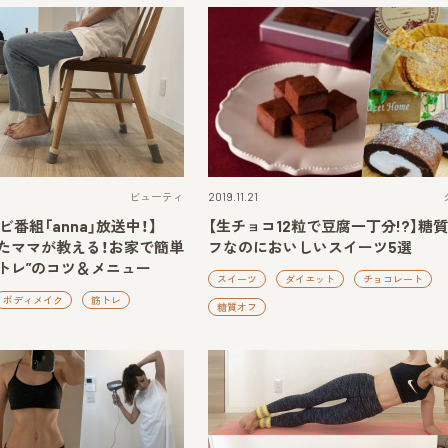
ビューティ
2019.11.21
ビ番組「anna」放送中！】
【生チョコ12粒で豆腐一丁分!?】糖
したママが教える！お家で簡単
フなのにおいしいスイーツ5選
トレ”のコツ＆メニュー
スイーツ
ダイエット
チョコレート
ボディメイク
筋トレ
糖質オフ