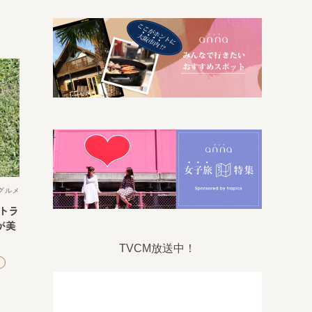
グルメ
トラ
が美
TVCM放送中！