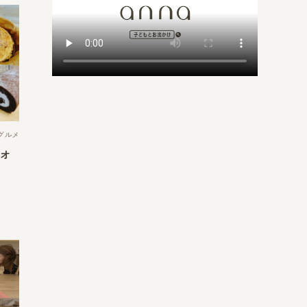
グルメ
質オ