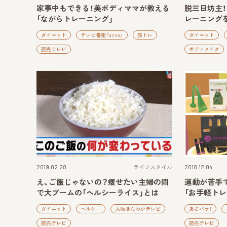
家事中もできる！美ボディママが教える
脱三日坊主
「ながらトレーニング」
レーニング
ダイエット
テレビ番組『anna』
筋トレ
ダイエット
読売テレビ
ボディメイク
2019.02.28
ライフスタイル
2018.12.04
え、ご飯じゃないの？痩せたい主婦の間
運動が苦手で
で大ブームの「ヘルシーライス」とは
「お手軽トレ
ダイエット
ヘルシー
大阪ほんわかテレビ
あさパラ！
読売テレビ
読売テレビ