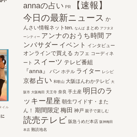
動不
【速報】
annaの占い
PR
今日の最新ニュース
か
んさい情報ネットten.
まとめ
なんば
アフタヌ
アンナのおうち時間
ア
ーンティー
ンバサダー
イベント
インタビュー
オンラインで買える
カフェ
コーディネ
スイーツ
テレビ番組
ート
ライター
『anna』
パン
ホテル
レシピ
占い
京都
大阪ほんわかテレビ
和歌山
大
明日のラ
手土産
奈良
天王寺
阪市
大阪梅田
ッキー星座
朝生ワイドす・また
タイル
期間限定
梅田
ん！
神戸
親子で楽しむ
期に
読売テレビ
阪急うめだ本店
阪神梅田
難読地名
本店