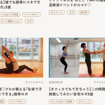
フィットネスを“はしご”？神戸の運
える】誰でも簡単にマネでき
足解消イベントがスゴイ♡
ガ」3選
ダイエット
ヨガ
神戸市
ンナのおうち時間
アンバサダー
テレビ番組『anna』
ヨガ
ライフスタイル
2020.02.13
ライフス
消♡プロが教える「お家で子
【オフィスでもできちゃう】この時
にできる」簡単ヨガ
挑戦してみたい自宅ヨガ3選
時間
アンバサダー
アンナのおうち時間
ダイエット