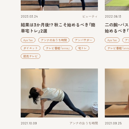
2023.03.24
ビューティ
2022.06.13
結果は3か月後!? 秋こそ始めるべき「簡
二の腕・バス
単宅トレ」2選
始めるべき「
Aya Tao
アンナのおうち時間
アンバサダー
Aya Tao
ア
ダイエット
テレビ番組『anna』
宅トレ
テレビ番組『ann
読売テレビ
2021.10.09
アンナのおうち時間
2021.09.25