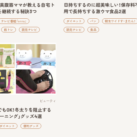
！美腹筋ママが教える自宅ト
日持ちするのに超美味しい！保存料
を継続する秘訣3つ
用で長持ちする激ウマ食品2選
テレビ番組『anna』
ダイエット
パン
朝生ワイドす・またん！
筋トレ
読売テレビ
読売テレビ
食品
ビューティ
もOK！冬太りを阻止する
ーニング」グッズ4選
ダイエット
便利グッズ