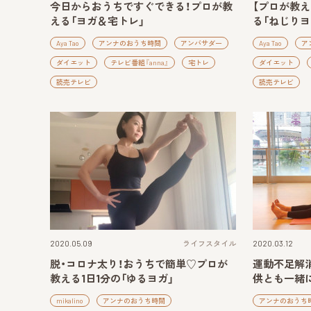
今日からおうちですぐできる！プロが教
【プロが教
える「ヨガ＆宅トレ」
る「ねじりヨ
Aya Tao
アンナのおうち時間
アンバサダー
Aya Tao
ア
ダイエット
テレビ番組『anna』
宅トレ
ダイエット
読売テレビ
読売テレビ
2020.05.09
ライフスタイル
2020.03.12
脱・コロナ太り！おうちで簡単♡プロが
運動不足解
教える1日1分の「ゆるヨガ」
供とも一緒
mikalino
アンナのおうち時間
アンナのおうち