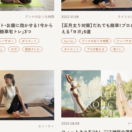
アンナのおうち時間
2022.01.08
ライフス
ト・お腹に効かせる！今から
【正月太り対策】だれでも簡単！プロ
簡単宅トレ」3つ
える「ヨガ」5選
ンバサダー
ダイエット
Aya Tao
アンナのおうち時間
アンバサダ
a』
ヨガ
読売テレビ
ダイエット
プロが教える
宅トレ
2020.06.09
イ
ビューティ