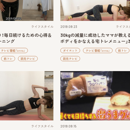
ライフスタイル
2019.09.23
ライフス
り！毎日続けるための心得＆
30kgの減量に成功したママが教え
ーニング
ボディをかなえる宅トレメニュー」
テレビ番組『anna』
ダイエット
テレビ番組『anna』
筋トレ
筋トレ
読売テレビ
読売テレビ
ライフスタイル
2019.09.15