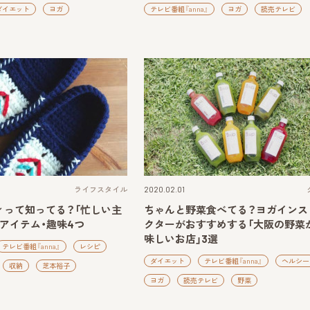
ダイエット
ヨガ
テレビ番組『anna』
ヨガ
読売テレビ
ライフスタイル
2020.02.01
ィって知ってる？「忙しい主
ちゃんと野菜食べてる？ヨガインス
アイテム・趣味4つ
クターがおすすめする「大阪の野菜
味しいお店」3選
テレビ番組『anna』
レシピ
ダイエット
テレビ番組『anna』
ヘルシー
収納
芝本裕子
ヨガ
読売テレビ
野菜