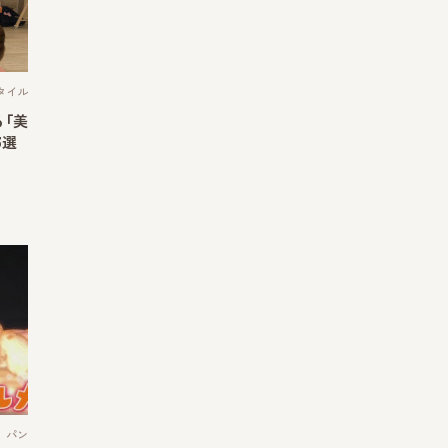
タイル
る「美
3選
パン