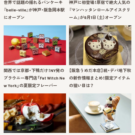
世界で話題の揺れるパンケーキ
神戸に初登場！原宿で絶大人気の
『belle-ville』が神戸・阪急岡本駅
『マンハッタンロールアイスクリ
にオープン
ーム』が9月1日（土）オープン
関西では京都・下鴨だけ！NY発の
【阪急うめだ本店】続・デパ地下秋
ブラウニー専門店「Fat Witch Ne
の新作情報まとめ！限定アイテム
w York」の夏限定フレーバー
の狙い目は？