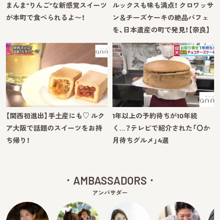
まんま“りんご”な新感覚スイーツ
ルックスも味も満点！ クロワッサ
が本町で食べられるよ〜！
ン＆チーズケーキの絶品パフェ
を、日本遺産の町で発見！【奈良】
【関西初進出】手土産にも♡ ルク
1年以上の予約待ちが10年続
ア大阪で話題のスイーツをお持
く…？テレビで紹介された「〇か
ち帰り！
月待ちグルメ」4選
AMBASSADORS
アンバサダー