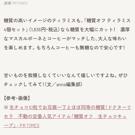
画像：PR TIMES
糖質の高いイメージのティラミスも、『糖質オフ ティラミス
4個セット』（1,836円・税込）なら糖質を大幅にカット！ 濃厚
なマスカルポーネとコーヒーがマッチした、大人な味わい
を楽しめます。もちろんコーヒーも無糖なので安心です！
甘いものを我慢しなくていいなんて嬉しいですよね。ぜひ
チェックしてみて！（文／anna編集部）
【参考・画像】
※
生チョコ10粒でお豆腐一丁とほぼ同等の糖質！ドクターリ
セラ 不動の定番人気アイテム「糖質オフ 生チョコキュ
ーブ」 - PR TIMES