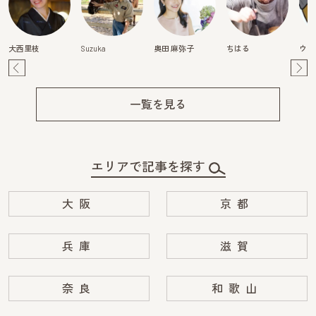
大西里枝
Suzuka
奥田 麻弥子
ちはる
ウラ
Pre
Ne
v
xt
一覧を見る
エリアで記事を探す
大阪
京都
兵庫
滋賀
奈良
和歌山