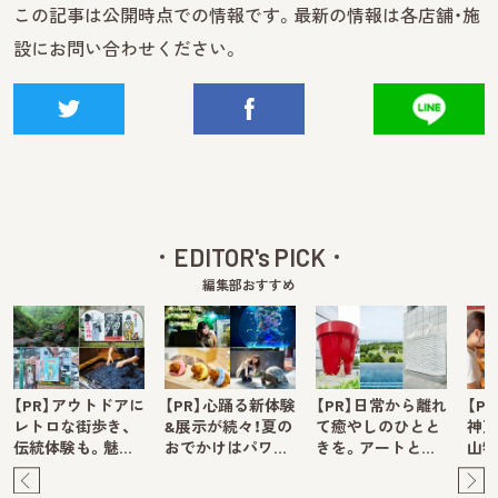
この記事は公開時点での情報です。最新の情報は各店舗・施
設にお問い合わせください。
EDITOR's PICK
編集部おすすめ
【PR】アウトドアに
【PR】心踊る新体験
【PR】日常から離れ
【P
レトロな街歩き、
&展示が続々！夏の
て癒やしのひとと
神戸
伝統体験も。魅…
おでかけはパワ…
きを。アートと…
山牧