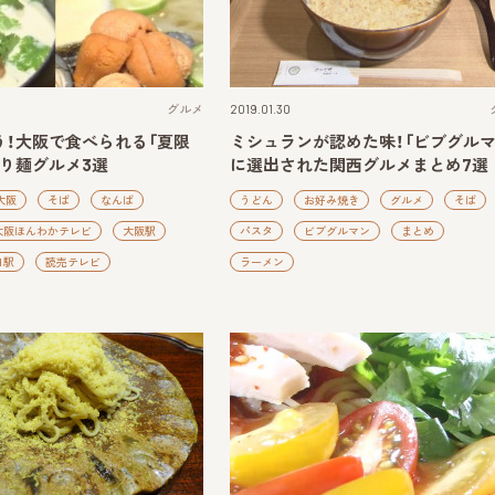
グルメ
2019.01.30
う！大阪で食べられる「夏限
ミシュランが認めた味！「ビブグルマ
り麺グルメ3選
に選出された関西グルメまとめ7選
大阪
そば
なんば
うどん
お好み焼き
グルメ
そば
大阪ほんわかテレビ
大阪駅
パスタ
ビブグルマン
まとめ
田駅
読売テレビ
ラーメン