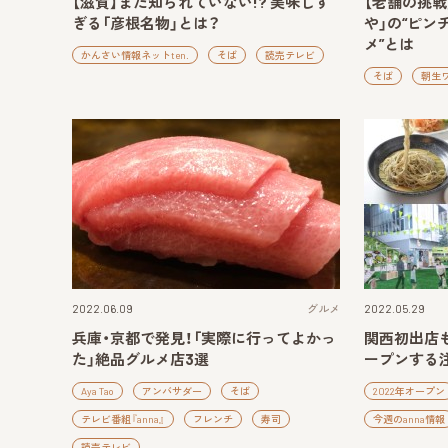
【滋賀】まだ知られていない!? 美味しす
【老舗の挑戦
ぎる「彦根名物」とは？
や」の“ピ
メ”とは
かんさい情報ネットten.
そば
読売テレビ
そば
朝生
2022.06.09
グルメ
2022.05.29
兵庫・京都で発見！「実際に行ってよかっ
関西初出店も
た」絶品グルメ店3選
ープンする注
Aya Tao
アンバサダー
そば
2022年オープン
テレビ番組『anna』
フレンチ
寿司
今週のanna情報
読売テレビ