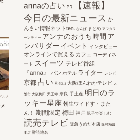
た
【速報】
annaの占い
PR
今日の最新ニュース
か
んさい情報ネットten.
まとめ
なんば
アフタヌ
アンナのおうち時間
ア
ーンティー
ンバサダー
イベント
インタビュー
オンラインで買える
カフェ
コーディネ
スイーツ
テレビ番組
ート
ライター
『anna』
パン
ホテル
レシピ
占い
京都
大阪ほんわかテレビ
和歌山
大
明日のラ
手土産
奈良
天王寺
阪市
大阪梅田
グルメ
ッキー星座
朝生ワイドす・また
ルメ
期間限定
梅田
ん！
神戸
親子で楽しむ
読売テレビ
阪急うめだ本店
阪神梅田
難読地名
本店