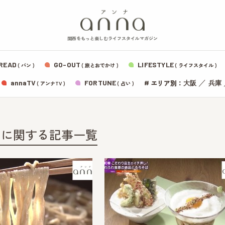
関西をもっと楽しむライフスタイルマガジン
READ
GO-OUT
LIFESTYLE
( パン )
( 旅とおでかけ )
( ライフスタイル )
エリア別：
annaTV
FORTUNE
#
／
大阪
兵庫
( アンナTV )
( 占い )
」に関する記事一覧