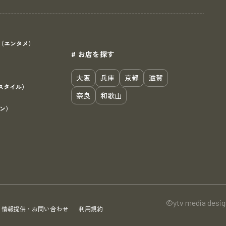
（エンタメ）
# お店を探す
）
大阪
兵庫
京都
滋賀
スタイル）
奈良
和歌山
ン）
©ytv media design
情報提供・お問い合わせ
利用規約