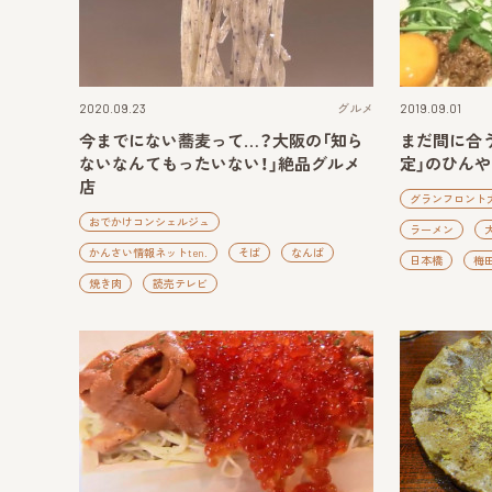
2020.09.23
グルメ
2019.09.01
今までにない蕎麦って…？大阪の「知ら
まだ間に合
ないなんてもったいない！」絶品グルメ
定」のひんや
店
グランフロント
おでかけコンシェルジュ
ラーメン
かんさい情報ネットten.
そば
なんば
日本橋
梅
焼き肉
読売テレビ