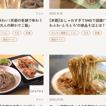
グルメ
2022.10.18
味わい！京都の老舗で味わう
【京都】おしゃれすぎてSNSで話題！
＆大人の卵かけご飯」
わふわ・とろとろ”の絶品そばとは？
ten.
そば
京都
かんさい情報ネットten.
そば
京都
読売テレビ
読売テレビ
グルメ
2022.07.05