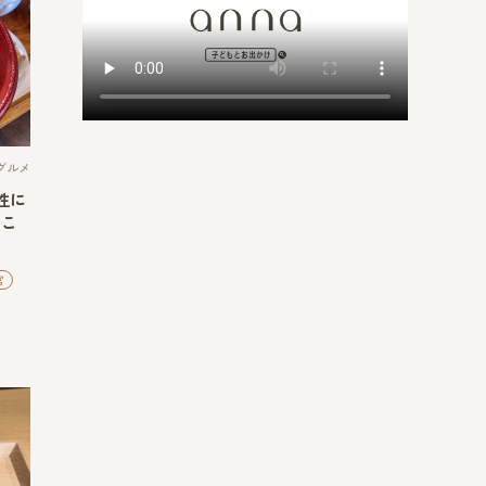
グルメ
性に
っこ
宮