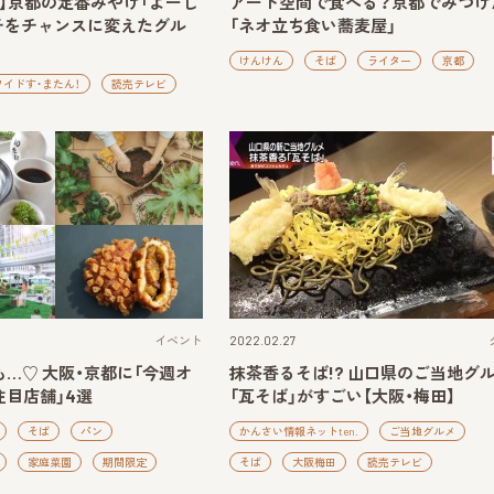
】京都の定番みやげ「よーじ
アート空間で食べる？京都でみつけ
ンチをチャンスに変えたグル
「ネオ立ち食い蕎麦屋」
けんけん
そば
ライター
京都
ワイドす・またん！
読売テレビ
イベント
2022.02.27
…♡ 大阪・京都に「今週オ
抹茶香るそば!? 山口県のご当地グ
目店舗」4選
「瓦そば」がすごい【大阪・梅田】
そば
パン
かんさい情報ネットten.
ご当地グルメ
家庭菜園
期間限定
そば
大阪梅田
読売テレビ