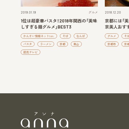
2019.01.19
グルメ
2018.12.20
1位は超豪華パスタ！2018年関西の「美味
京都には「美
しすぎる麺グルメ」BEST3
京美人おす
かんさい情報ネットten.
そば
なんば
グルメ
そ
パスタ
ラーメン
京都
嵐山
京都市
京
読売テレビ