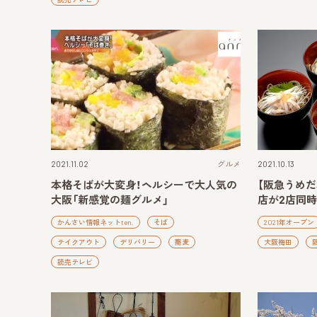
2021.11.02
グルメ
2021.10.13
本格そばが大変身！ヘルシーで大人気の
【阪急うめ
大阪「新感覚の麺グルメ」
店が2店同時
かんさい情報ネットten.
そば
2021年オープン
テイクアウト
デリバリー
蕎麦
大阪梅田
読売テレビ