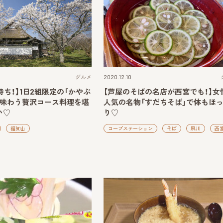
グルメ
2020.12.10
待ち！】1日2組限定の「かやぶ
【芦屋のそばの名店が西宮でも！】女
で味わう贅沢コース料理を堪
人気の名物「すだちそば」で体もほ
い♡
り♡
福知山
コープステーション
そば
夙川
西