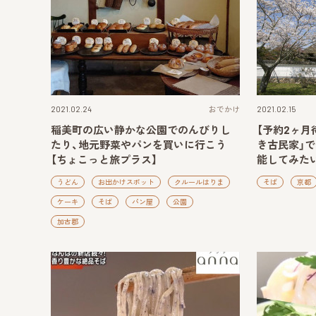
2021.02.24
おでかけ
2021.02.15
稲美町の広い静かな公園でのんびりし
【予約2ヶ月
たり、地元野菜やパンを買いに行こう
き古民家」
【ちょこっと旅プラス】
能してみた
うどん
お出かけスポット
クルールはりま
そば
京都
ケーキ
そば
パン屋
公園
加古郡