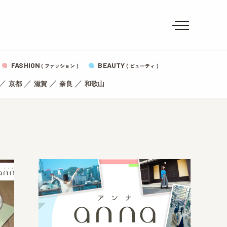
FASHION
BEAUTY
( ファッション )
( ビューティ )
／
／
／
／
京都
滋賀
奈良
和歌山