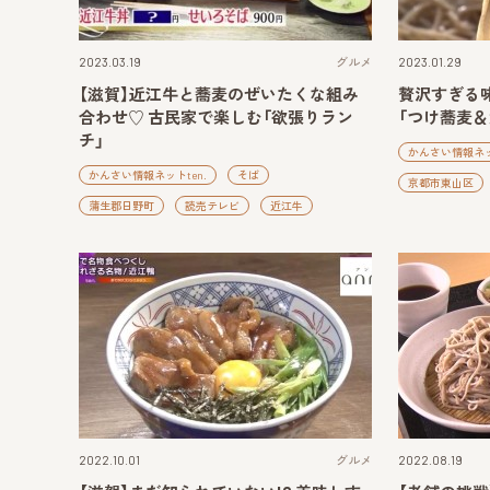
2023.03.19
グルメ
2023.01.29
【滋賀】近江牛と蕎麦のぜいたくな組み
贅沢すぎる
合わせ♡ 古民家で楽しむ「欲張りラン
「つけ蕎麦
チ」
かんさい情報ネット
かんさい情報ネットten.
そば
京都市東山区
蒲生郡日野町
読売テレビ
近江牛
2022.10.01
グルメ
2022.08.19