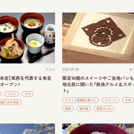
グルメ
2021.07.30
お
だ本店】東西を代表する有名
限定10個のスイーツやご当地パンも
オープン！
地元民に聞いた「奈良グルメ＆スポ
ト」
うどん
そば
クチコミ新発見！旅ぷら
スイーツ
そば
阪急うめだ本店
奈良
焼き肉
読売テレビ