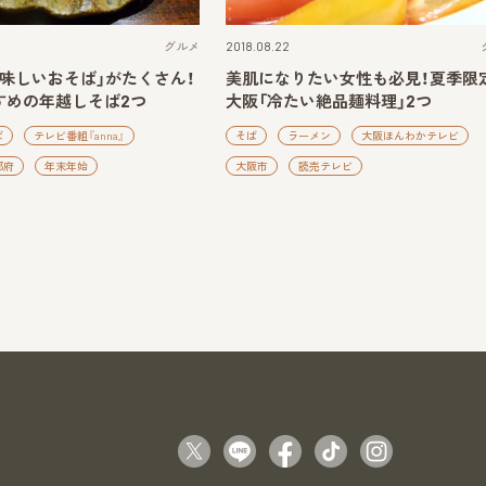
グルメ
2018.08.22
味しいおそば」がたくさん！
美肌になりたい女性も必見！夏季限
すめの年越しそば2つ
大阪「冷たい絶品麺料理」2つ
ば
テレビ番組『anna』
そば
ラーメン
大阪ほんわかテレビ
都府
年末年始
大阪市
読売テレビ