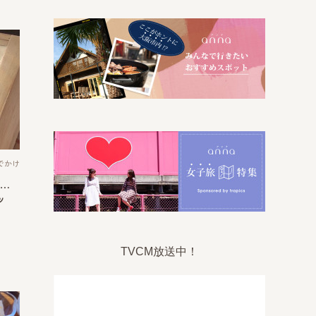
でかけ
…
ッ
TVCM放送中！