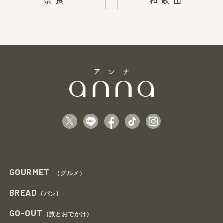
奈良
和歌山
GOURMET
（グルメ）
BREAD
(パン)
GO-OUT
(旅とおでかけ)