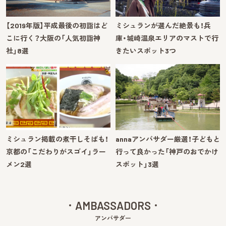
【2019年版】平成最後の初詣はど
ミシュランが選んだ絶景も！兵
こに行く？大阪の「人気初詣神
庫・城崎温泉エリアのマストで行
社」8選
きたいスポット3つ
ミシュラン掲載の煮干しそばも！
annaアンバサダー厳選！子どもと
京都の「こだわりがスゴイ」ラー
行って良かった「神戸のおでかけ
メン2選
スポット」3選
AMBASSADORS
アンバサダー