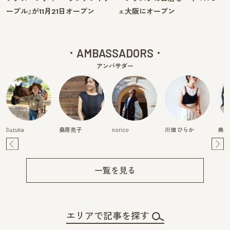
ーブル』が11月21日オープン
ェ大阪にオープン
AMBASSADORS
アンバサダー
Suzuka
桑原亮子
norico
川畑 ひらか
奥田
Pre
Ne
v
xt
一覧を見る
エリアで記事を探す