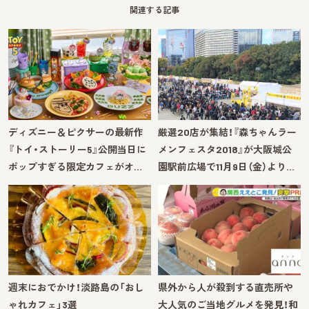
関連する記事
ディズニー＆ピクサーの最新作
厳選20店が集結！『森ちゃんラー
『トイ・ストーリー5』公開当日に
メンフェスタ2018』が大阪城公
ポップすぎる限定カフェがオ…
園駅前広場で11月9日（金）より…
週末におでかけ！淡路島の「おし
県外から人が殺到する直売所や
ゃれカフェ」3選
大人気のご当地グルメを発見！和