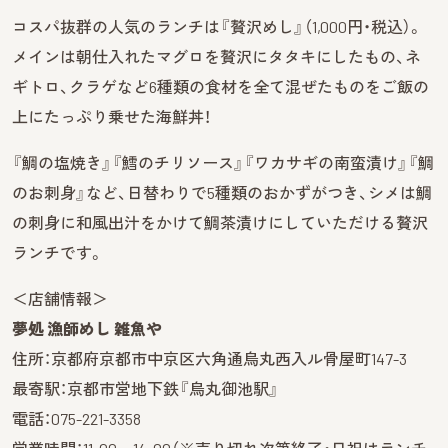
コスパ抜群の人気のランチは『贅沢めし』（1,000円・税込）。
メインは朝仕入れたマグロを贅沢にタタキにしたもの、ネ
ギトロ、クラゲなど6種類の食材を全て混ぜたものをご飯の
上にたっぷり乗せた海鮮丼！
『鯛の塩焼き』『鱈のチリソース』『ワカサギの南蛮漬け』『鯛
のお刺身』など、日替わりで5種類のおかずがつき、シメは鯛
の刺身に和風出汁をかけて鯛茶漬けにしていただける贅沢
ランチです。
＜店舗情報＞
夢処 漁師めし 雑魚や
住所：京都府京都市中京区六角通烏丸西入ル骨屋町147-3
最寄駅：京都市営地下鉄『烏丸御池駅』
電話：075-221-3358