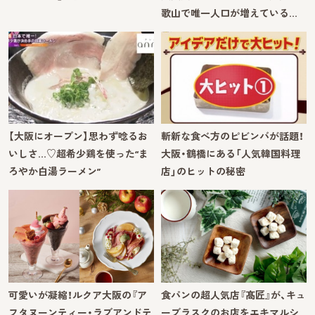
歌山で唯一人口が増えている…
【大阪にオープン】思わず唸るお
斬新な食べ方のピビンバが話題！
いしさ…♡超希少鶏を使った“ま
大阪・鶴橋にある「人気韓国料理
ろやか白湯ラーメン”
店」のヒットの秘密
可愛いが凝縮！ルクア大阪の『ア
食パンの超人気店『髙匠』が、キュ
フタヌーンティー・ラブアンドテ
ーブラスクのお店をエキマルシ