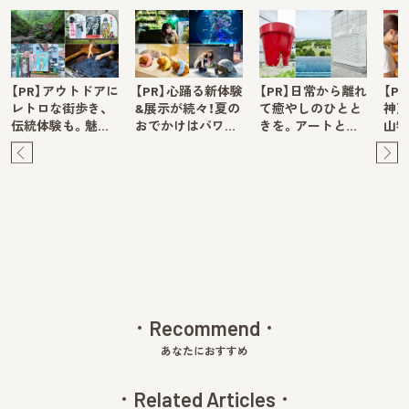
【PR】アウトドアに
【PR】心踊る新体験
【PR】日常から離れ
【P
レトロな街歩き、
&展示が続々！夏の
て癒やしのひとと
神戸
伝統体験も。魅…
おでかけはパワ…
きを。アートと…
山牧
Pre
Ne
v
xt
Recommend
あなたにおすすめ
Related Articles