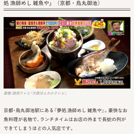
処 漁師めし 雑魚や』（京都・烏丸御池）
画像：読売テレビ『大阪ほんわかテレビ』
京都・烏丸御池駅にある『夢処 漁師めし 雑魚や』。豪快なお
魚料理が名物で、ランチタイムはお店の外まで長蛇の列が
できてしまうほどの人気店です。