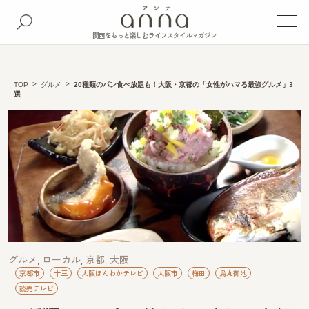
関西をもっと楽しむライフスタイルマガジン
TOP
グルメ
20種類のパン食べ放題も！大阪・京都の「女性がハマる最強グルメ」3
選
グルメ
ローカル
京都
大阪
京都市
十三
大阪ほんわかテレビ
大阪市
梅田
烏丸御池
読売テレビ