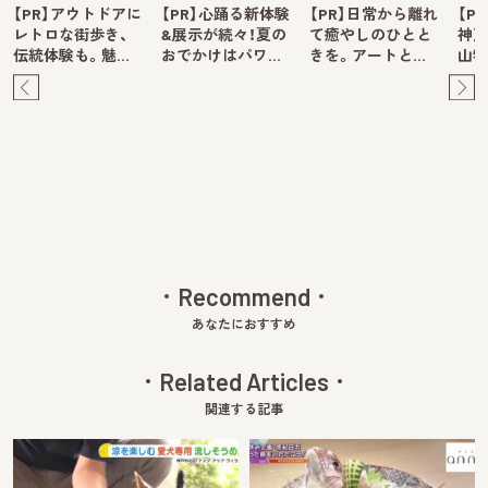
【PR】アウトドアに
【PR】心踊る新体験
【PR】日常から離れ
【P
レトロな街歩き、
&展示が続々！夏の
て癒やしのひとと
神戸
伝統体験も。魅…
おでかけはパワ…
きを。アートと…
山牧
Pre
Ne
v
xt
Recommend
あなたにおすすめ
Related Articles
関連する記事