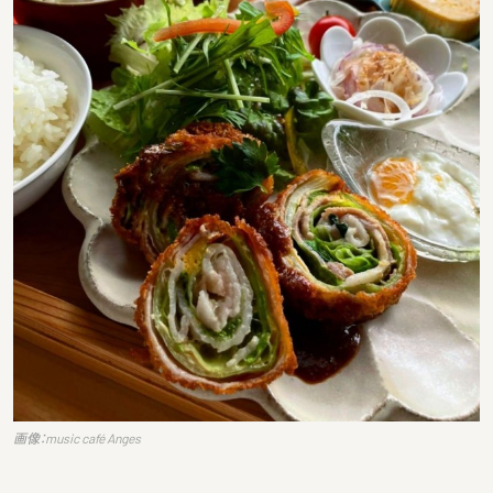
画像：music café Anges