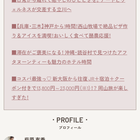
ェルネスが交差する立川へ
■【兵庫・三木】神戸から1時間！西山牧場で絶品ピザ作
り＆アイスを満喫！おいしく食べて酪農応援！
■滞在がご褒美になる！ 沖縄・読谷村で見つけたアフ
タヌーンティーも魅力のホテル時間
■コスパ最強っ♡ 新大阪から往復 JR＋宿泊＋クー
ポン付きで13,800円～23,000円（※1）！？ 岡山旅が楽し
すぎた！
PROFILE
プロフィール
萩原 有香