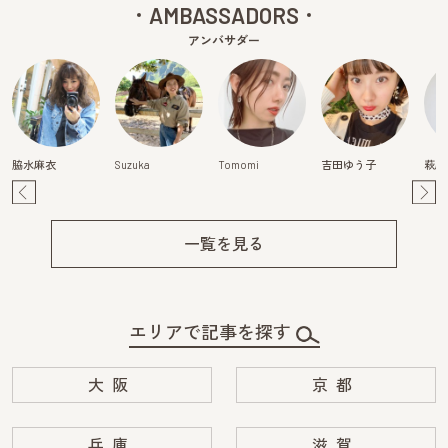
AMBASSADORS
アンバサダー
脇水麻衣
Suzuka
Tomomi
吉田ゆう子
萩原
Pre
Ne
v
xt
一覧を見る
エリアで記事を探す
大阪
京都
兵庫
滋賀