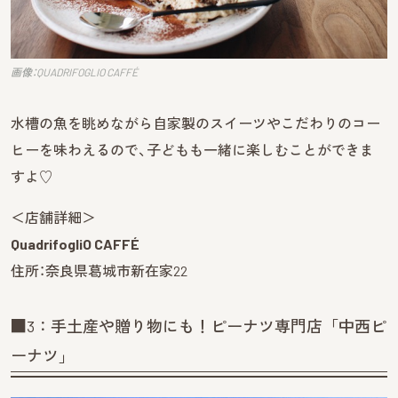
画像：QUADRIFOGLIO CAFFÉ
水槽の魚を眺めながら自家製のスイーツやこだわりのコー
ヒーを味わえるので、子どもも一緒に楽しむことができま
すよ♡
＜店舗詳細＞
QuadrifogliO CAFFÉ
住所：奈良県葛城市新在家22
■3：手土産や贈り物にも！ピーナツ専門店「中西ピ
ーナツ」