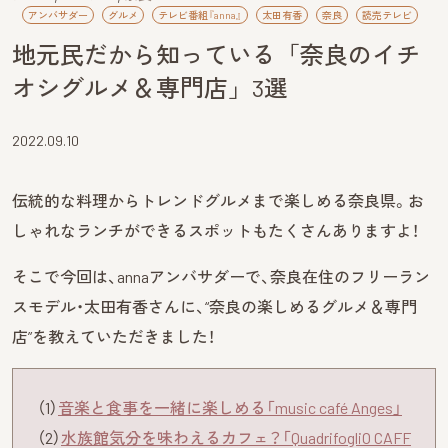
アンバサダー
グルメ
テレビ番組『anna』
太田有香
奈良
読売テレビ
地元民だから知っている「奈良のイチ
オシグルメ＆専門店」3選
2022.09.10
伝統的な料理からトレンドグルメまで楽しめる奈良県。お
しゃれなランチができるスポットもたくさんありますよ！
そこで今回は、annaアンバサダーで、奈良在住のフリーラン
スモデル・太田有香さんに、“奈良の楽しめるグルメ＆専門
店”を教えていただきました！
（1）
音楽と食事を一緒に楽しめる「music café Anges」
（2）
水族館気分を味わえるカフェ？「QuadrifogliO CAFF