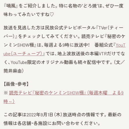
『喃風』をご紹介しました。特に名物の“どろ焼”は、ぜひ一度
味わってみたいですね♡
放送を見逃した方は民放公式テレビポータル『TVer（ティー
バー）』をチェックしてみてください。読売テレビ『秘密のケ
ンミンSHOW極』は、毎週よる9時に放送中！ 番組公式『
YouT
ube（ユーチューブ）
』では、地上波放送後の本編VTRだけでな
く、YouTube限定のオリジナル動画も続々配信中です。（文／
筒井麻由）
【画像・参考】
※
読売テレビ『秘密のケンミンSHOW極』（毎週木曜 よる9
時～）
この記事は2022年9月1日（木）放送時点の情報です。最新の
情報は各店舗・各施設にお問い合わせください。