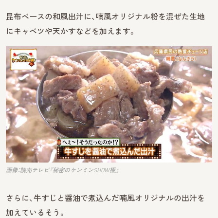
昆布ベースの和風出汁に、喃風オリジナル粉を混ぜた生地
にキャベツや天かすなどを加えます。
画像：読売テレビ『秘密のケンミンSHOW極』
さらに、牛すじと醤油で煮込んだ喃風オリジナルの出汁を
加えているそう。