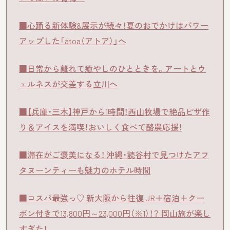
■心踊る新体験&展示が続々！夏のおでかけはパワー
アップした「átoa（アトア）」へ
■日常から離れて癒やしのひとときを。アートとウ
ェルネスが交差する立川へ
■【兵庫・三木】神戸から1時間！西山牧場で絶品ピザ作
り＆アイスを満喫！おいしく食べて酪農応援！
■滞在がご褒美になる！ 沖縄・読谷村で見つけたアフ
タヌーンティーも魅力のホテル時間
■コスパ最強っ♡ 新大阪から往復 JR＋宿泊＋クー
ポン付きで13,800円～23,000円（※1）！？ 岡山旅が楽し
すぎた！