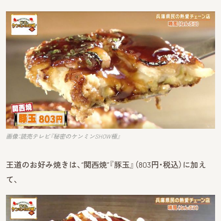
画像：読売テレビ『秘密のケンミンSHOW極』
王道のお好み焼きは、“関西焼”『豚玉』（803円・税込）に加え
て、