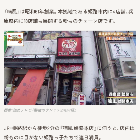
『喃風』は昭和61年創業。本拠地である姫路市内に4店舗、兵
庫県内に18店舗も展開する粉ものチェーン店です。
画像：読売テレビ『秘密のケンミンSHOW極』
JR・姫路駅から徒歩2分の『喃風 姫路本店』に伺うと、店内は
粉ものに目がない姫路っ子たちで連日満員。