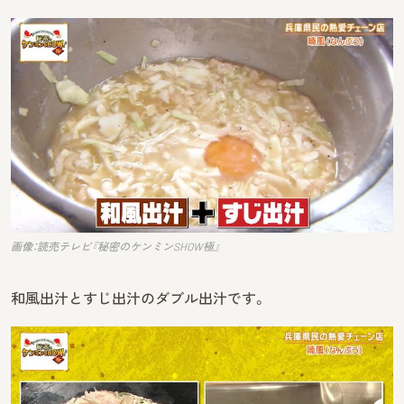
画像：読売テレビ『秘密のケンミンSHOW極』
和風出汁とすじ出汁のダブル出汁です。