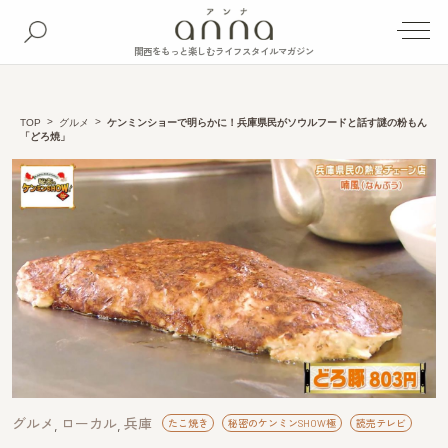
関西をもっと楽しむライフスタイルマガジン
TOP
グルメ
ケンミンショーで明らかに！兵庫県民がソウルフードと話す謎の粉もん
「どろ焼」
グルメ
ローカル
兵庫
たこ焼き
秘密のケンミンSHOW極
読売テレビ