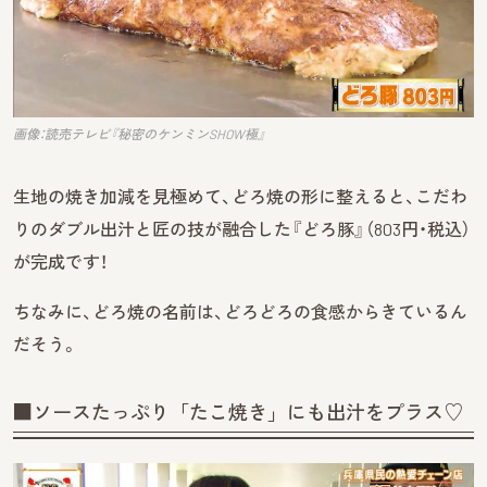
画像：読売テレビ『秘密のケンミンSHOW極』
生地の焼き加減を見極めて、どろ焼の形に整えると、こだわ
りのダブル出汁と匠の技が融合した『どろ豚』（803円・税込）
が完成です！
ちなみに、どろ焼の名前は、どろどろの食感からきているん
だそう。
■ソースたっぷり「たこ焼き」にも出汁をプラス♡