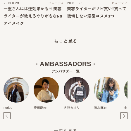
2018.11.29
ビューティ
2018.11.29
ビューティ
一重さんには逆効果かも!? 美容
美容ライターがリピ買い！買って
ライターが教えるやりがちなNG
後悔しない溺愛コスメ3つ
アイメイク
もっと見る
AMBASSADORS
アンバサダー一覧
norico
柴田麻未
各務カオリ
脇水麻衣
土居
Pr
Ne
ev
xt
一覧を見る