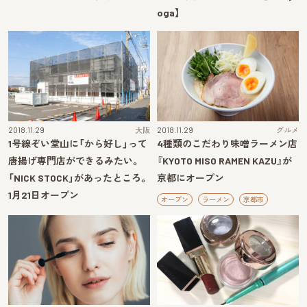
oga】
2018.11.29
大阪
2018.11.29
グルメ
1号線ぞい堂山に「から好し」って
4種類のこだわり味噌ラーメン店
唐揚げ専門店ができるみたい。
『KYOTO MISO RAMEN KAZU』が
「NICK STOCK」があったところ。
京都にオープン
1月21日オープン
オープン
ラーメン
京都市