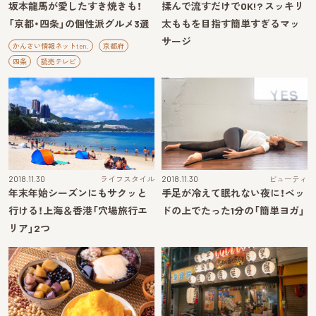
坂本龍馬が愛したすき焼きも！
揉んで流すだけでOK!? スッキリ
「京都・四条」の個性派グルメ3選
太ももを目指す簡単すぎるマッ
サージ
かんさい情報ネットten.
京都府
四条
読売テレビ
2018.11.30
ライフスタイル
2018.11.30
ビューティ
年末年始シーズンにもサクッと
手足が冷えて眠れない夜に！ベッ
行ける！上海＆香港「穴場旅行エ
ドの上でたった1分の「簡単ヨガ」
リア」2つ