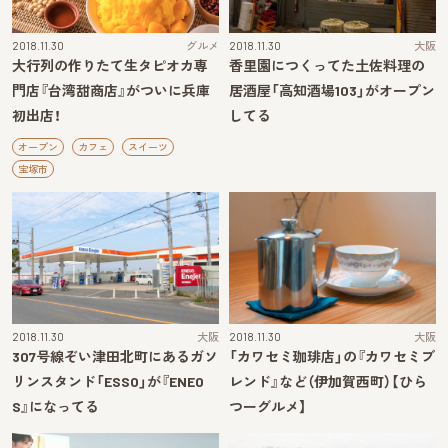
2018.11.30
グルメ
2018.11.30
大阪
大行列の作りたて生タピオカ専
香里園につくってた土佐料理の
門店『台湾甜商店』がついに兵庫
居酒屋「高知酒場103」がオープン
初出店！
してる
オープン
カフェ
スイーツ
宝塚市
2018.11.30
大阪
2018.11.30
大阪
307号線ぞい津田北町にあるガソ
「カワセミ珈琲店」の『カワセミブ
リンスタンド「ESSO」が『ENEO
レンド』など（伊加賀西町）【ひら
S』になってる
つーグルメ】