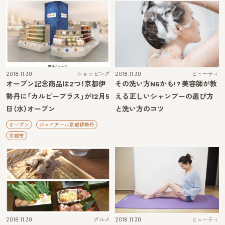
2018.11.30
ショッピング
2018.11.30
ビューティ
オープン記念商品は2つ！京都伊
その洗い方NGかも!? 美容師が教
勢丹に「カルビープラス」が12月5
える正しいシャンプーの選び方
日（水）オープン
と洗い方のコツ
オープン
ジェイアール京都伊勢丹
京都市
2018.11.30
グルメ
2018.11.30
ビューティ