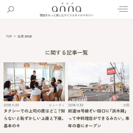
関西をもっと楽しむライフスタイルマガジン
TOP
11月 2018
に関する記事一覧
2018.11.30
ビューティ
2018.11.30
大阪
タクシーでの上司の席はどこ？知
府道18号線ぞい田口に「浜木綿」
らないと恥ずかしい上座と下座、
って中料理店ができるみたい。来
基本のキ
年の春にオープン