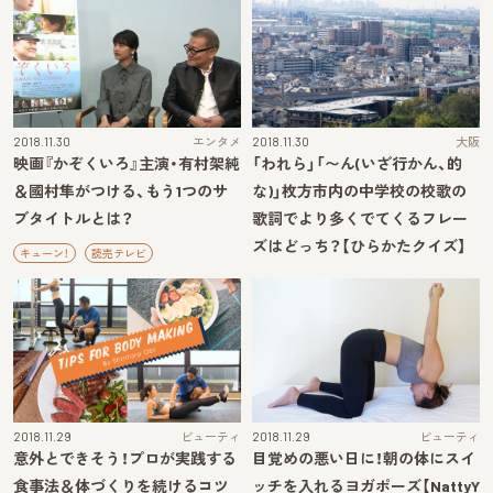
2018.11.30
エンタメ
2018.11.30
大阪
映画『かぞくいろ』主演・有村架純
「われら」「〜ん(いざ行かん、的
＆國村隼がつける、もう1つのサ
な)」枚方市内の中学校の校歌の
ブタイトルとは？
歌詞でより多くでてくるフレー
ズはどっち？【ひらかたクイズ】
キューン！
読売テレビ
2018.11.29
ビューティ
2018.11.29
ビューティ
意外とできそう！プロが実践する
目覚めの悪い日に！朝の体にスイ
食事法＆体づくりを続けるコツ
ッチを入れるヨガポーズ【NattyY