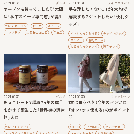
2021.01.31
グルメ
2021.01.31
ライフスタイル
オープンを待ってました♡ 大阪
手を汚したくない…！が100均で
に「お芋スイーツ専門店」が誕生
解決する？ゲットしたい「便利グ
ッズ」
2021年オープン
お土産
スイーツ
モンブラン
大阪市住之江区
手土産
アンナのおうち時間
キッチングッズ
ダイソー
便利グッズ
大阪ほんわかテレビ
読売テレビ
2021.01.31
グルメ
2021.01.30
ファッション
チョコレート？醤油？4年の歳月
1本は買うべき！今年のパンツは
をかけて誕生した「世界初の調味
「オン・オフ使える」のがポイント
料」とは
♡
2021バレンタイン
2021SS
UNMINOU
アンバサダー
オンラインで買える
バレンタイン
コーディネート
大橋あゆみ