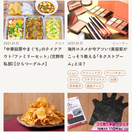
2021.01.31
グルメ
2021.01.31
ビューティ
「中華厨房やまぐち」のテイクア
海外コスメが今アツい！美容家が
ウト『ファミリーセット』（交野市
こっそり教える「ネクストブー
私部）【ひらつーグルメ】
ム」とは？
a-yan
アイシャドウ
アンバサダー
ネイル
プチプラコスメ
台湾
芝本裕子
読売テレビ