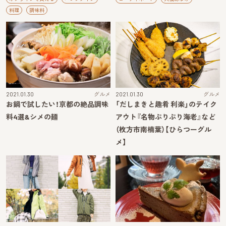
料理
調味料
2021.01.30
グルメ
2021.01.30
グルメ
お鍋で試したい！京都の絶品調味
「だしまきと趣肴 利楽」のテイク
料4選&シメの麺
アウト『名物ぷりぷり海老』など
（枚方市南楠葉）【ひらつーグル
メ】