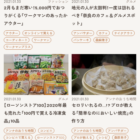
2021.01.30
ファッション
2021.01.30
グルメ
2月もまだ寒い！5,000円でおつ
地元の人が太鼓判！一度は訪れる
りがくる「ワークマンのあったか
べき「奈良のカフェ＆グルメスポ
アウター」
ット」
アウター
オンラインで買える
アンバサダー
カフェ
テイクアウト
コーディネート
ワークマン
パンケーキ
森麻理子
ワークマンプラス
2021.01.30
グルメ
2021.01.30
アンナのおうち時間
【ローソンストア100】2020年最
セロリいれるの…!? プロが教え
も売れた「100円で買える冷凍食
る「簡単なのにおいしい焼売」の
品」10品
作り方
アンナのおうち時間
コンビニ
アンナのおうち時間
アンバサダー
コンビニで買える
ローソンストア100
プロが教える
レシピ
桑原亮子