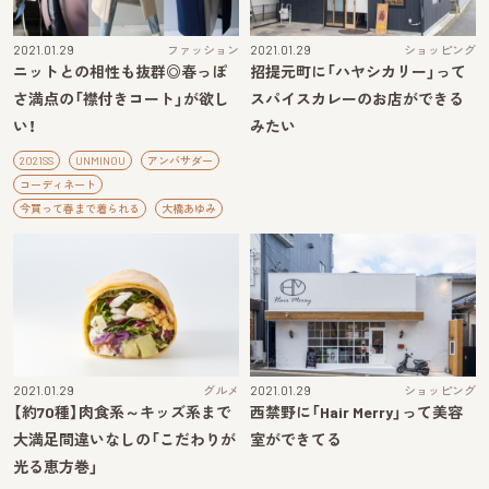
2021.01.29
ファッション
2021.01.29
ショッピング
ニットとの相性も抜群◎春っぽ
招提元町に「ハヤシカリー」って
さ満点の「襟付きコート」が欲し
スパイスカレーのお店ができる
い！
みたい
2021SS
UNMINOU
アンバサダー
コーディネート
今買って春まで着られる
大橋あゆみ
2021.01.29
グルメ
2021.01.29
ショッピング
【約70種】肉食系～キッズ系まで
西禁野に「Hair Merry」って美容
大満足間違いなしの「こだわりが
室ができてる
光る恵方巻」