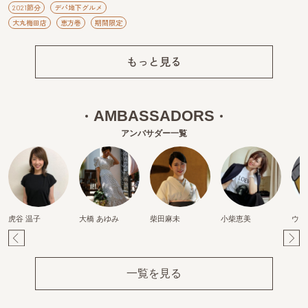
2021節分
デパ地下グルメ
大丸梅田店
恵方巻
期間限定
もっと見る
AMBASSADORS
アンバサダー一覧
虎谷 温子
大橋 あゆみ
柴田麻未
小柴恵美
ウラ
Pr
Ne
ev
xt
一覧を見る