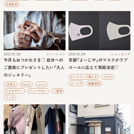
冷凍食品
2021.01.29
ファッション
2021.01.29
ショッピング
今月もおつかれさま♡ 自分への
京都「よーじや」のマスクがラブ
ご褒美にプレゼントしたい「大人
コールに応えて再販決定♡
のジュエリー」
オンラインで買える
マスク
よーじや
数量限定
1点投入
Newely
norico
アクセサリー
アンバサダー
ご褒美
リング