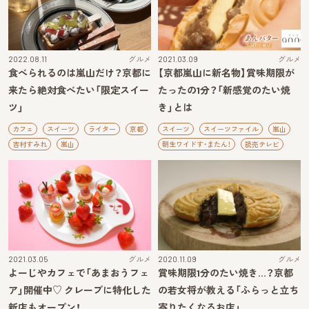
2022.08.11
グルメ
2021.03.09
グルメ
食べられるのは嵐山だけ？京都に
【京都嵐山に新名物】賞味期限が
来たら絶対食べたい「限定スイー
たったの1分？「新感覚のたい焼
ツ」
き」とは
カフェ
スイーツ
ライター
京都
スイーツ
スイーツファイル
嵐山
吉村すみれ
嵐山
朝生ワイドす・またん！
読売テレビ
2021.03.05
グルメ
2020.11.09
グルメ
よーじやカフェで「あまおうフェ
賞味期限1分のたい焼き…？京都
ア」開催中♡ クレープに特化した
の若女将が教える「ふらっと立ち
新店もオープン！
寄りたくなるお店」