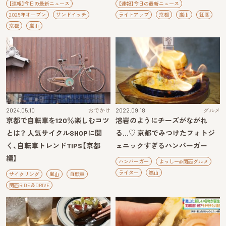
【速報】今日の最新ニュース
【速報】今日の最新ニュース
2025年オープン
サンドイッチ
ライトアップ
京都
嵐山
紅葉
京都
嵐山
2024.05.10
おでかけ
2022.09.18
グルメ
京都で自転車を120％楽しむコツ
溶岩のようにチーズがながれ
とは？ 人気サイクルSHOPに聞
る…♡ 京都でみつけたフォトジ
く、自転車トレンドTIPS【京都
ェニックすぎるハンバーガー
編】
ハンバーガー
よっしー@関西グルメ
ライター
嵐山
サイクリング
嵐山
自転車
関西RIDE＆DRIVE