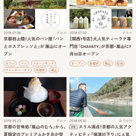
2019.07.06
グルメ
2019.07.02
グルメ
京都初上陸！人気のパン屋『パン
【関西1号店】大人気ティーラテ専
とエスプレッソと』が 嵐山にオー
門店『CHAVATY』が京都・嵐山に7
プン
月10日オープン
カフェ
パン
フルーツサンド
オープン
京都市
嵐山
紅茶
フレンチトースト
京都市
嵐山
2019.05.22
グルメ
2019.05.10
おでかけ
京都の甘味処『嵐山のむら』から、
スリル満点！京都の人気アク
PR
夏限定のプレミアムかき氷が登
ティビティ「保津川下り」に人気