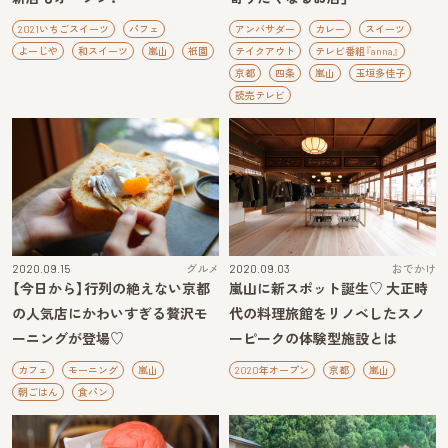
2021いちごスイーツ
パフェ
アンバサダー
カレー
スイーツ
よーじや
和スイーツ
嵐山
祇園
テイクアウト
テレビ番組『anna』
京都
四条
嵐山
玉垣多佳子
読売テレビ
2020.09.15
グルメ
2020.09.03
おでかけ
【今日から】行列の絶えない京都
嵐山に新スポット誕生♡ 大正時
の人気店にかわいすぎる贅沢モ
代の料理旅館をリノベしたスノ
ーニングが登場♡
ーピークの体験型施設とは
カフェ
モーニング
嵐山
2020年オープン
京都
嵐山
朝ごはん
食パン