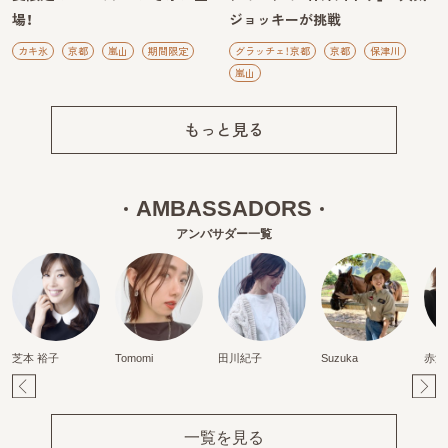
場！
ジョッキーが挑戦
カキ氷
京都
嵐山
期間限定
グラッチェ！京都
京都
保津川
嵐山
もっと見る
AMBASSADORS
アンバサダー一覧
芝本 裕子
Tomomi
田川紀子
Suzuka
赤澤
Pr
Ne
ev
xt
一覧を見る