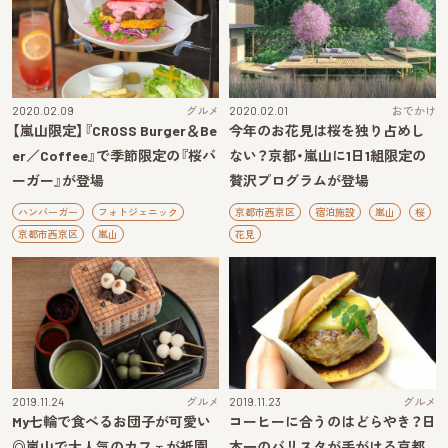
2020.02.09
グルメ
2020.02.01
おでかけ
【嵐山限定】『CROSS Burger＆Be
今年のお花見は桜を独り占めし
er／Coffee』で季節限定の『桜バ
ない？京都・嵐山に1日1組限定の
ーガー』が登場
贅沢プログラムが登場
ハンバーガー
フォトジェニック
京都市西京区
宿泊施設
嵐山
桜
京都市西京区
嵐山
花見
2019.11.24
グルメ
2019.11.23
グルメ
My七輪で食べるお団子が可愛い
コーヒーに合うのはどらやき？日
◎嵐山で大人気のカフェが祇園
本一のバリスタが手がける京都