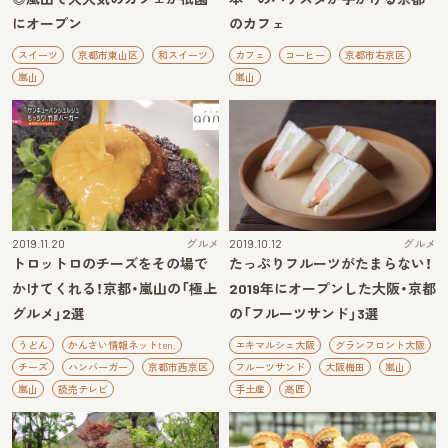
にオープン
のカフェ
スイーツ
京都市東山区
和スイーツ
カフェ
コーヒー
京都市右京区
嵐山
嵐山
2019.11.20
グルメ
2019.10.12
グルメ
トロットロのチーズをその場で
たっぷりフルーツがたまらない！
かけてくれる！京都・嵐山の「極上
2019年にオープンした大阪・京都
グルメ」2選
の「フルーツサンド」3選
うどん
かんさい情報ネットten.
エキマルシェ大阪
グランフロント大阪
チーズ
ハンバーガー
京都市西京区
フルーツサンド
大阪梅田
嵐山
嵐山
読売テレビ
手土産
高匠