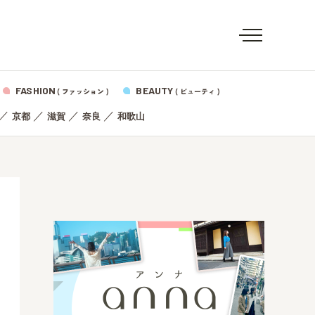
FASHION
BEAUTY
( ファッション )
( ビューティ )
／
／
／
／
京都
滋賀
奈良
和歌山