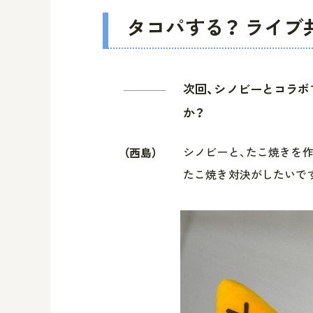
タコパする？ ライブ
次回、シノビーとコラ
か？
シノビーと、たこ焼きを
（西島）
たこ焼き対決がしたいです