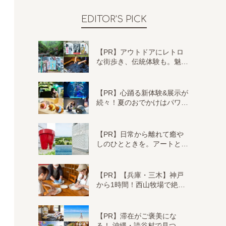
EDITOR'S PICK
【PR】アウトドアにレトロ
な街歩き、伝統体験も。魅…
【PR】心踊る新体験&展示が
続々！夏のおでかけはパワ…
【PR】日常から離れて癒や
しのひとときを。アートと…
【PR】【兵庫・三木】神戸
から1時間！西山牧場で絶…
【PR】滞在がご褒美にな
る！ 沖縄・読谷村で見つ…