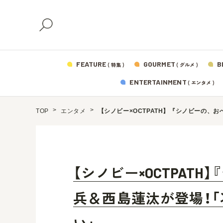
FEATURE
GOURMET
B
( 特集 )
( グルメ )
ENTERTAINMENT
( エンタメ )
TOP
エンタメ
【シノビー×OCTPATH】『シノビーの
【シノビー×OCTPAT
兵＆西島蓮汰が登場！