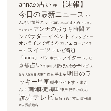
【速報】
annaの占い
PR
今日の最新ニュース
か
んさい情報ネットten.
まとめ
なんば
アフタヌ
アンナのおうち時間
ア
ーンティー
ンバサダー
イベント
インタビュー
オンラインで買える
カフェ
コーディネ
スイーツ
テレビ番組
ート
ライター
『anna』
パン
ホテル
レシピ
占い
京都
大阪ほんわかテレビ
和歌山
大
明日のラ
手土産
奈良
天王寺
阪市
大阪梅田
ッキー星座
朝生ワイドす・また
期間限定
梅田
ん！
神戸
親子で楽しむ
読売テレビ
阪急うめだ本店
阪神梅田
難読地名
本店