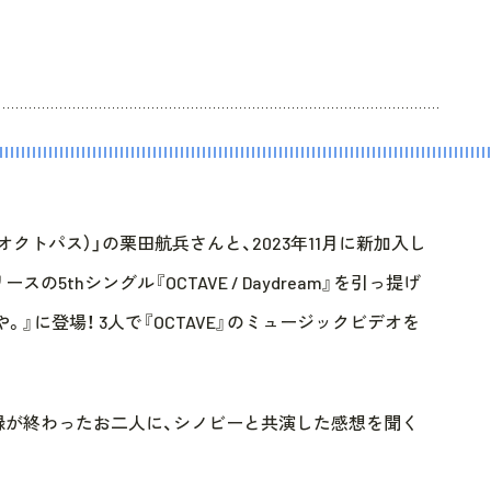
オクトパス）」の栗田航兵さんと、2023年11月に新加入し
スの5thシングル『OCTAVE / Daydream』を引っ提げ
や。』に登場！ 3人で『OCTAVE』のミュージックビデオを
収録が終わったお二人に、シノビーと共演した感想を聞く