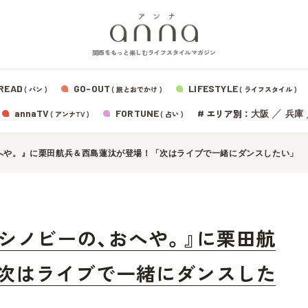
関西をもっと楽しむライフスタイルマガジン
READ
GO-OUT
LIFESTYLE
( パン )
( 旅とおでかけ )
( ライフスタイル )
エリア別：
annaTV
FORTUNE
#
／
大阪
兵庫
( アンナTV )
( 占い )
、おへや。』に栗田航兵＆西島蓮汰が登場！「次はライブで一緒にダンスしたい」
H】『シノビーの、おへや。』に栗田航
「次はライブで一緒にダンスした