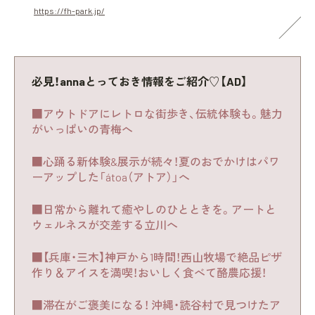
https://fh-park.jp/
必見！annaとっておき情報をご紹介♡【AD】
■アウトドアにレトロな街歩き、伝統体験も。魅力
がいっぱいの青梅へ
■心踊る新体験&展示が続々！夏のおでかけはパワ
ーアップした「átoa（アトア）」へ
■日常から離れて癒やしのひとときを。アートと
ウェルネスが交差する立川へ
■【兵庫・三木】神戸から1時間！西山牧場で絶品ピザ
作り＆アイスを満喫！おいしく食べて酪農応援！
■滞在がご褒美になる！ 沖縄・読谷村で見つけたア