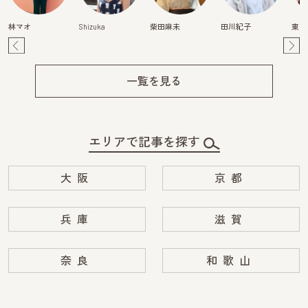
林マオ
Shizuka
柴田麻未
田川紀子
東真
Pre
Ne
v
xt
一覧を見る
エリアで記事を探す
大阪
京都
兵庫
滋賀
奈良
和歌山