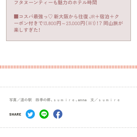
フタヌーンティーも魅力のホテル時間
■コスパ最強っ♡ 新大阪から往復 JR＋宿泊＋ク
ーポン付きで13,800円～23,000円（※1）！？ 岡山旅が
楽しすぎた！
写真／道の駅 四季の郷、ｓｕｍｉｒｅ、anna 文／ｓｕｍｉｒｅ
SHARE