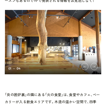
ーズンもあるのでHPで発表される情報をお見逃しなく！
01
04
左
「炎の囲炉裏」の隣にある「火の食堂」は、食堂やカフェ、ベー
カリーが入る飲食エリアです。木造の温かい空間で、四季