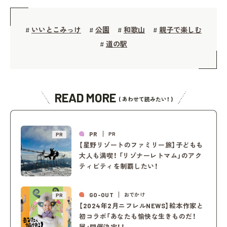
いいとこみっけ
公園
和歌山
親子で楽しむ
#
#
#
#
道の駅
#
READ MORE
( あわせて読みたい！ )
PR
PR
PR
【星野リゾートのファミリー旅】子どもも
大人も満喫！ 「リゾナーレトマム」のアク
ティビティを制覇したい！
GO-OUT
おでかけ
PR
【2024年2月ニフレルNEWS】絵本作家と
初コラボ「あなたも愉快な生きものだ！