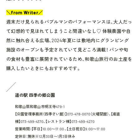
＼from Writer／
週末だけ見られるバブルマンのパフォーマンスは、大人だっ
て幻想的で見ほれてしまうこと間違いなし♡ 体験農園や自
然に触れ合える広場、2024年夏には敷地内にグランピング
施設のオープンも予定されていて見どころ満載！ パンや旬
の食材も豊富に展開されているため、和歌山旅行のお土産を
購入したいときにもおすすめです。
道の駅 四季の郷公園
和歌山県和歌山市明王寺479-1
【公園管理事務所（四季さい館）】073-478-0070（火曜閉館）、【産直
棟】073-499-4370、【レストラン棟】073-499-4270
営業時間：【平日】10:00〜17:00 、【土日祝日】9:00〜17:00
定休日：無休※12月30日〜1月3日休み