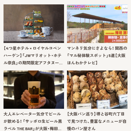
【4つ星ホテル × ロイヤルコペン
マンネリ気分にさよなら！ 関西の
ハーゲン】「JWマリオット・ホテ
「マル秘体験スポット」5選【大阪
ル奈良」の期間限定アフタヌー…
ほんわかテレビ】
大人エレベーター気分でビール
【大阪パン巡り】堺と谷町六丁目
が飲める！ 「サッポロ生ビール黒
で見つけた、豊富なメニューが自
ラベル THE BAR」が大阪・梅田…
慢のパン屋さん