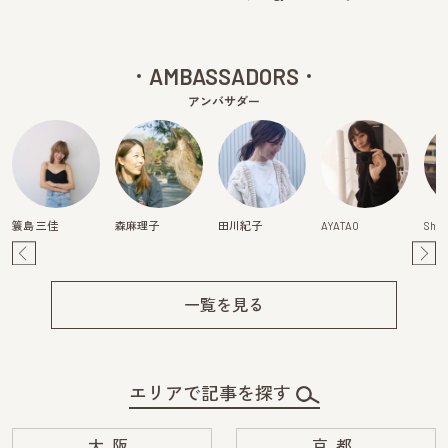
AMBASSADORS
アンバサダー
簑島 三佳
森麻理子
田川紀子
AYATAO
Shiz
Pre
Ne
v
xt
一覧を見る
エリアで記事を探す
大阪
京都