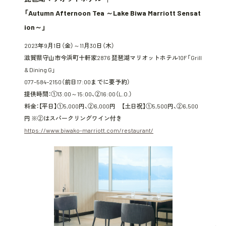
「Autumn Afternoon Tea ～Lake Biwa Marriott Sensat
ion～」
2023年9月1日（金）～11月30日（木）
滋賀県守山市今浜町十軒家2876 琵琶湖マリオットホテル10F「Grill
& Dining G」
077–584–2150（前日17:00までに要予約）
提供時間：①13:00～15:00、②16:00（L.O.）
料金：【平日】①5,000円、②6,000円 【土日祝】①5,500円、②6,500
円 ※②はスパークリングワイン付き
https://www.biwako-marriott.com/restaurant/