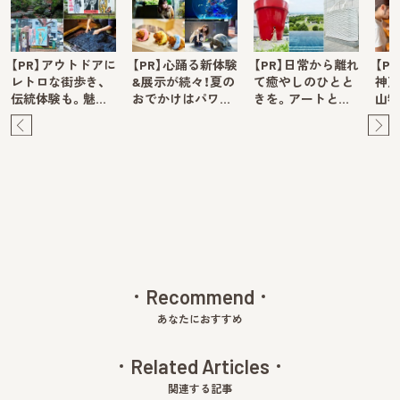
【PR】アウトドアに
【PR】心踊る新体験
【PR】日常から離れ
【P
レトロな街歩き、
&展示が続々！夏の
て癒やしのひとと
神戸
伝統体験も。魅…
おでかけはパワ…
きを。アートと…
山牧
Pre
Ne
v
xt
Recommend
あなたにおすすめ
Related Articles
関連する記事