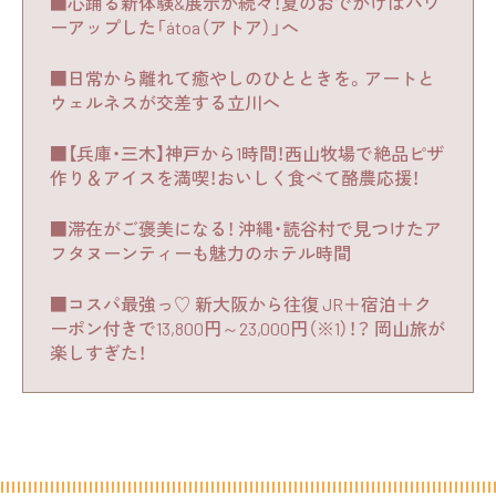
■心踊る新体験&展示が続々！夏のおでかけはパワ
ーアップした「átoa（アトア）」へ
■日常から離れて癒やしのひとときを。アートと
ウェルネスが交差する立川へ
■【兵庫・三木】神戸から1時間！西山牧場で絶品ピザ
作り＆アイスを満喫！おいしく食べて酪農応援！
■滞在がご褒美になる！ 沖縄・読谷村で見つけたア
フタヌーンティーも魅力のホテル時間
■コスパ最強っ♡ 新大阪から往復 JR＋宿泊＋ク
ーポン付きで13,800円～23,000円（※1）！？ 岡山旅が
楽しすぎた！