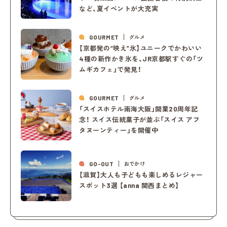
など、夏イベントが大充実
GOURMET
グルメ
【京都発の“映え”氷】ユニークでかわいい
4種の新作かき氷を、JR京都駅すぐの「ツ
ムギカフェ」で発見！
GOURMET
グルメ
「スイスホテル南海大阪」開業20周年記
念！ スイス伝統菓子が並ぶ「スイス アフ
タヌーンティー」を開催中
GO-OUT
おでかけ
【滋賀】大人も子どもも楽しめるレジャー
スポット3選 【anna 関西まとめ】