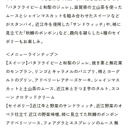
「バタフライピーと和梨のジュレ」、滋賀県の土山茶を使った
ムースとシャインマスカットを組み合わせたスイーツなど
がスタンバイ。近江牛を使用した「サンドウィッチ」や、柿に
見立てた「秋鱒のボンボン」など、趣向を凝らした4種のセイ
ボリーもお楽しみ。
＜メニューラインナップ＞
【スイーツ】バタフライピーと和梨のジュレ、焼き栗と無花果
のモンブラン、リンゴとキャラメルのパニプリ、柿とヨーグ
ルトのプリン、アドベリーレアチーズケーキ、シャインマス
カットと土山茶のムース、近江米とさつま芋のタルト、スコ
ーン クロテッドクリーム
【セイボリー】近江牛と野菜のサンドウィッチ、近江野菜のオ
ペラ仕立て 近江の野菜味噌、柿に見立てた秋鱒のボンボン
アドベリーソース、フォアグラとエスプレッソのムース 無