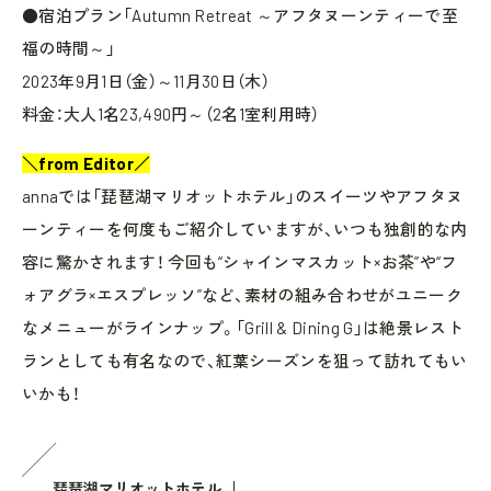
●宿泊プラン「Autumn Retreat ～アフタヌーンティーで至
福の時間～」
2023年9月1日（金）～11月30日（木）
料金：大人1名23,490円～（2名1室利用時）
＼from Editor／
annaでは「琵琶湖マリオットホテル」のスイーツやアフタヌ
ーンティーを何度もご紹介していますが、いつも独創的な内
容に驚かされます！ 今回も“シャインマスカット×お茶”や“フ
ォアグラ×エスプレッソ”など、素材の組み合わせがユニーク
なメニューがラインナップ。「Grill & Dining G」は絶景レスト
ランとしても有名なので、紅葉シーズンを狙って訪れてもい
いかも！
琵琶湖マリオットホテル