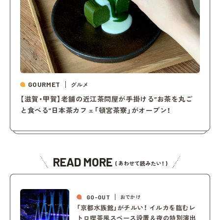
GOURMET
グルメ
【滋賀・甲賀】老舗の近江茶問屋が手掛ける“お茶を丸ご
と食べる”日本茶カフェ「頓宮茶寮」がオープン！
READ MORE
( あわせて読みたい！ )
GO-OUT
おでかけ
「京都水族館」がチルい！ イルカを臨むレ
トロ喫茶風スペース設置＆夜の特別演出