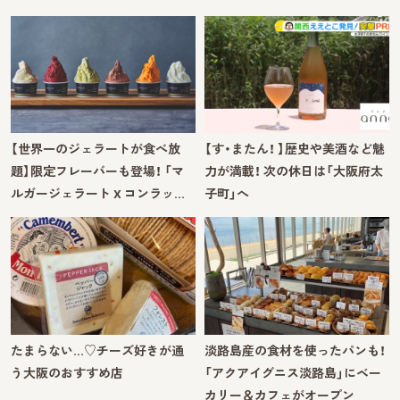
【世界一のジェラートが食べ放
【す・またん！ 】歴史や美酒など魅
題】限定フレーバーも登場！ 「マ
力が満載！ 次の休日は「大阪府太
ルガージェラート X コンラッ…
子町」へ
たまらない…♡チーズ好きが通
淡路島産の食材を使ったパンも！
う大阪のおすすめ店
「アクアイグニス淡路島」にベー
カリー＆カフェがオープン