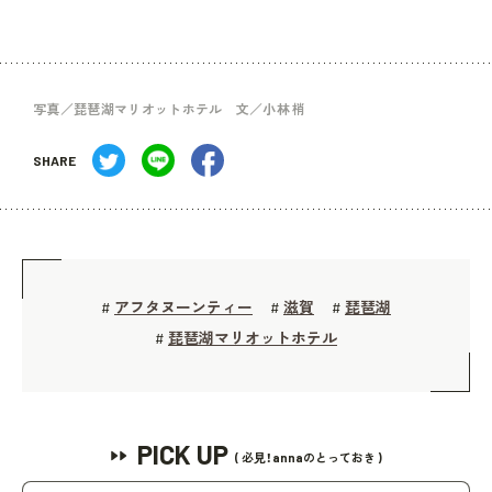
写真／琵琶湖マリオットホテル 文／小林 梢
SHARE
アフタヌーンティー
滋賀
琵琶湖
#
#
#
琵琶湖マリオットホテル
#
PICK UP
( 必見！annaのとっておき )