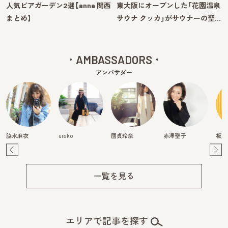
人気ビアガーデン2選【anna 関西
東大阪にオープンした「花園温泉
まとめ】
サウナ クッカ」がサウナーの聖…
AMBASSADORS
アンバサダー
脇水麻衣
urako
國貞玲奈
赤澤聖子
板東
Pre
Ne
v
xt
一覧を見る
エリアで記事を探す