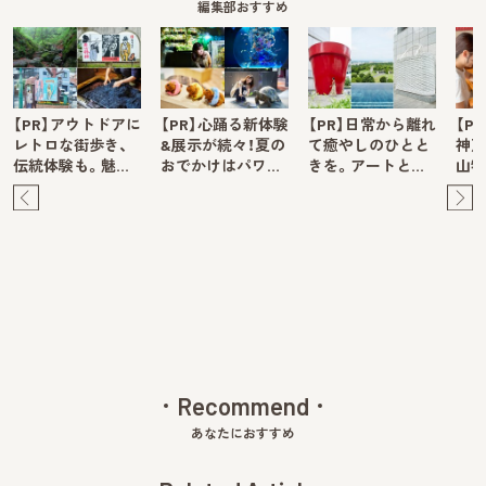
編集部おすすめ
【PR】アウトドアに
【PR】心踊る新体験
【PR】日常から離れ
【P
レトロな街歩き、
&展示が続々！夏の
て癒やしのひとと
神戸
伝統体験も。魅…
おでかけはパワ…
きを。アートと…
山牧
Pre
Ne
v
xt
Recommend
あなたにおすすめ