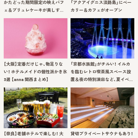
かたどった期間限定の映えパフ
「アクアイグニス淡路島」にベー
ェ＆ブリュレケーキが美しす…
カリー＆カフェがオープン
【大阪】定番だけじゃ、物足りな
「京都水族館」がチルい！ イルカ
い！ ホテルメイドの個性派かき氷
を臨むレトロ喫茶風スペース設
3選 【anna 関西まとめ】
置＆夜の特別演出など、夏イベ…
【奈良】老舗ホテルで楽しむ！ 大
貸切プライベートサウナもあり！