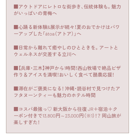
■アウトドアにレトロな街歩き、伝統体験も。魅力
がいっぱいの青梅へ
■心踊る新体験&展示が続々！夏のおでかけはパワ
ーアップした「átoa（アトア）」へ
■日常から離れて癒やしのひとときを。アートと
ウェルネスが交差する立川へ
■【兵庫・三木】神戸から1時間！西山牧場で絶品ピザ
作り＆アイスを満喫！おいしく食べて酪農応援！
■滞在がご褒美になる！ 沖縄・読谷村で見つけたア
フタヌーンティーも魅力のホテル時間
■コスパ最強っ♡ 新大阪から往復 JR＋宿泊＋ク
ーポン付きで13,800円～23,000円（※1）！？ 岡山旅が
楽しすぎた！