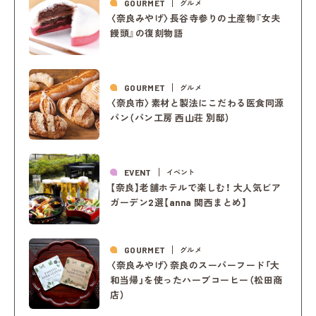
GOURMET
グルメ
〈奈良みやげ〉長谷寺参りの土産物『女夫
饅頭』の復刻物語
GOURMET
グルメ
〈奈良市〉素材と製法にこだわる医食同源
パン（パン工房 西山荘 別邸）
EVENT
イベント
【奈良】老舗ホテルで楽しむ！ 大人気ビア
ガーデン2選【anna 関西まとめ】
GOURMET
グルメ
〈奈良みやげ〉奈良のスーパーフード「大
和当帰」を使ったハーブコーヒー（松田商
店）