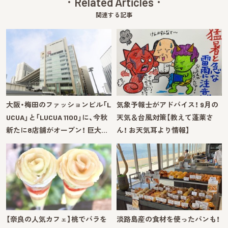
Related Articles
関連する記事
大阪・梅田のファッションビル「L
気象予報士がアドバイス！ 9月の
UCUA」と「LUCUA 1100」に、今秋
天気＆台風対策【教えて蓬莱さ
新たに8店舗がオープン！ 巨大…
ん！ お天気耳より情報】
【奈良の人気カフェ】桃でバラを
淡路島産の食材を使ったパンも！