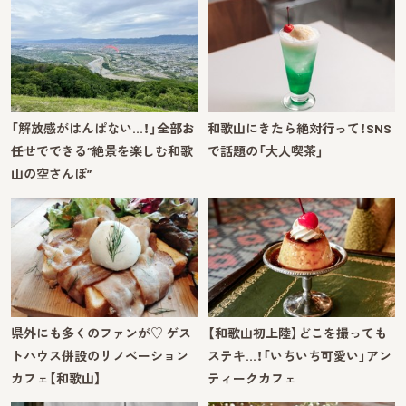
「解放感がはんぱない…！」全部お
和歌山にきたら絶対行って！SNS
任せでできる“絶景を楽しむ和歌
で話題の「大人喫茶」
山の空さんぽ”
県外にも多くのファンが♡ ゲス
【和歌山初上陸】どこを撮っても
トハウス併設のリノベーション
ステキ…！「いちいち可愛い」アン
カフェ【和歌山】
ティークカフェ