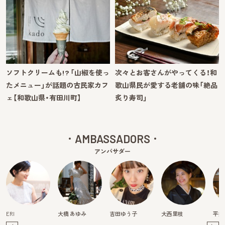
ソフトクリームも!? 「山椒を使っ
次々とお客さんがやってくる！和
たメニュー」が話題の古民家カフ
歌山県民が愛する老舗の味「絶品
ェ【和歌山県・有田川町】
炙り寿司」
AMBASSADORS
アンバサダー
ERI
大橋 あゆみ
吉田ゆう子
大西里枝
平井