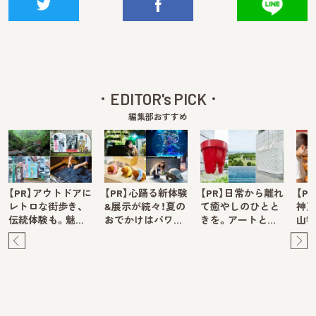
EDITOR's PICK
編集部おすすめ
【PR】アウトドアに
【PR】心踊る新体験
【PR】日常から離れ
【P
レトロな街歩き、
&展示が続々！夏の
て癒やしのひとと
神戸
伝統体験も。魅…
おでかけはパワ…
きを。アートと…
山牧
Pre
Ne
v
xt