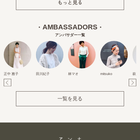
もっと見る
AMBASSADORS
アンバサダー一覧
正中 雅子
田川紀子
林マオ
mitsuko
萩原
Pr
Ne
ev
xt
一覧を見る