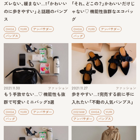
ズレない、緩まない…！「かわいい
「それ、どこの？」かわいいだけじ
のに歩きやすい」と話題のパンプ
ゃない♡ 機能性抜群なエコバッ
ス
グ
OHGA
YURI
アンバサダー
OHGA
YURI
アンバサダー
パンプス
バッグ
2021.11.30
ファッション
2021.11.27
ファッション
もう手放せない…♡ 機能性も抜
歩きやすい…！完売する前に手に
群で可愛いミニバッグ3選
入れたい「不動の人気パンプス」
OHGA
YURI
アンバサダー
2021AW
OHGA
YURI
バッグ
アンバサダー
パンプス