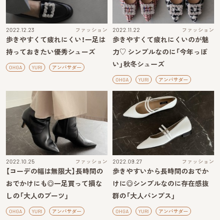
2022.12.23
ファッション
2022.11.22
ファッション
歩きやすくて疲れにくい！一足は
歩きやすくて疲れにくいのが魅
持っておきたい優秀シューズ
力♡ シンプルなのに「今年っぽ
い」秋冬シューズ
OHGA
YURI
アンバサダー
OHGA
YURI
アンバサダー
2022.10.25
ファッション
2022.09.27
ファッション
【コーデの幅は無限大】長時間の
歩きやすいから長時間のおでか
おでかけにも◎一足買って損な
けに◎シンプルなのに存在感抜
しの「大人のブーツ」
群の「大人パンプス」
OHGA
YURI
アンバサダー
OHGA
YURI
アンバサダー