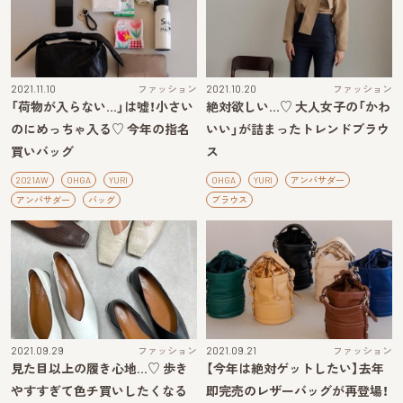
2021.11.10
ファッション
2021.10.20
ファッション
「荷物が入らない…」は嘘！小さい
絶対欲しい…♡ 大人女子の「かわ
のにめっちゃ入る♡ 今年の指名
いい」が詰まったトレンドブラウ
買いバッグ
ス
2021AW
OHGA
YURI
OHGA
YURI
アンバサダー
アンバサダー
バッグ
ブラウス
2021.09.29
ファッション
2021.09.21
ファッション
見た目以上の履き心地…♡ 歩き
【今年は絶対ゲットしたい】去年
やすすぎて色チ買いしたくなる
即完売のレザーバッグが再登場！