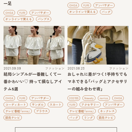
一足
OHGA
YURI
アンバサダー
オンラインで買える
バッグ
OHGA
YURI
アンバサダー
オンラインで買える
パンプス
2021.09.09
ファッション
2021.08.23
ファッション
結局シンプルが一番難しくて一
おしゃれに差がつく！手持ちでも
番かわいい♡ 持って損なしアイ
マネできる「バッグとアクセサリ
テム5選
ーの組み合わせ術」
OHGA
YURI
アンバサダー
2021SS
Newely
norico
OHGA
コーディネート
サンダル
スカート
YURI
アクセサリー
アンバサダー
テレビ番組『anna』
ブラウス
テレビ番組『anna』
ネックレス
読売テレビ
バッグ
リング
読売テレビ