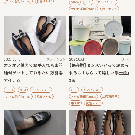
テレビ番組『anna』
読売テレビ
OHGA
YURI
アンバサダー
テレビ番組『anna』
読売テレビ
2023.03.13
ファッション
2023.03.11
グルメ
オンオフ使えてお手入れも楽♡
【保存版】センスいいって褒めら
絶対ゲットしておきたい万能春
れる♡ 「もらって嬉しい手土産」
アイテム
3選
OHGA
YURI
アンバサダー
YURI
アンバサダー
テレビ番組『anna』
読売テレビ
テレビ番組『anna』
土居真優子
手土産
読売テレビ