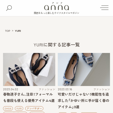
関西をもっと楽しむライフスタイルマガジン
TOP
YURI
YURIに関する記事一覧
2023.04.02
ファッション
2023.03.16
ファッション
春物迷子さん、注目！フォーマル
可愛いだけじゃない！機能性を追
も普段も使える優秀アイテム4選
求した「かゆい所に手が届く春の
アイテム」3選
OHGA
YURI
アンバサダー