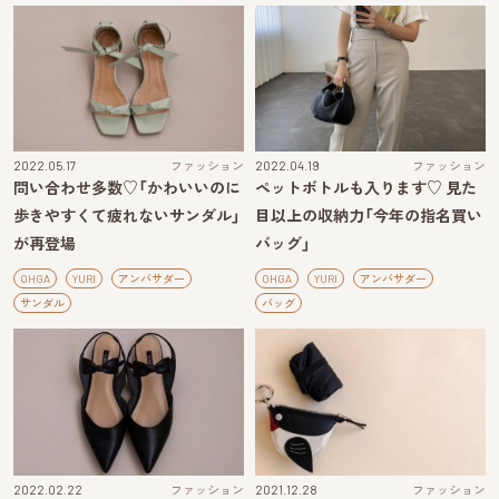
2022.05.17
ファッション
2022.04.19
ファッション
問い合わせ多数♡「かわいいのに
ペットボトルも入ります♡ 見た
歩きやすくて疲れないサンダル」
目以上の収納力「今年の指名買い
が再登場
バッグ」
OHGA
YURI
アンバサダー
OHGA
YURI
アンバサダー
サンダル
バッグ
2022.02.22
ファッション
2021.12.28
ファッション