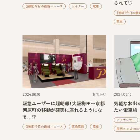
られて♡
【速報】今日の最新ニュース
ライター
電車
【速報】今日の最
電車
2024.06.16
おでかけ
2024.05.10
阪急ユーザーに超朗報！大阪梅田〜京都
気軽なお出
河原町の移動が確実に座れるようにな
たい電車旅
る…!?
アナウンサー
【速報】今日の最新ニュース
阪急電鉄
電車
関西RIDE＆DRIV