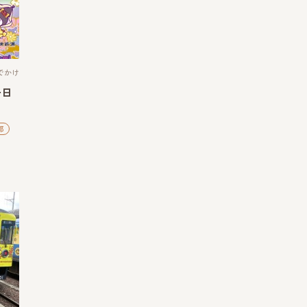
でかけ
一日
都