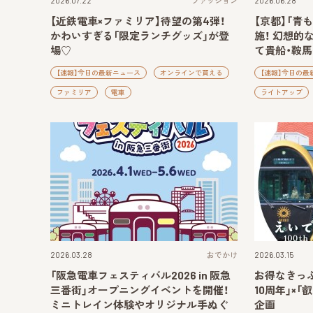
2026.07.22
ファッション
2026.06.28
【近鉄電車×ファミリア】待望の第4弾！
【京都】「青
かわいすぎる「限定ランチグッズ」が登
施！ 幻想的
場♡
て貴船・鞍馬
【速報】今日の最新ニュース
オンラインで買える
【速報】今日の最
ファミリア
電車
ライトアップ
2026.03.28
おでかけ
2026.03.15
「阪急電車フェスティバル2026 in 阪急
お得なきっぷ
三番街」オープニングイベントを開催！
10周年」×
ミニトレイン体験やオリジナル手ぬぐ
企画