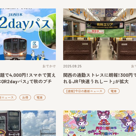
おでかけ
2025.09.25
お
題で4,000円！スマホで買え
関西の通勤ストレスに朗報！300円
本QR2dayパス」で秋のプチ
れるJR「快速うれしート」が拡大
【速報】今日の最新ニュース
電車
新ニュース
お得
電車