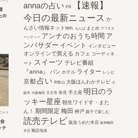
でかけ
【速報】
annaの占い
PR
復
今日の最新ニュース
上の
か
んさい情報ネットten.
まとめ
なんば
アフタヌ
アンナのおうち時間
ア
ーンティー
ンバサダー
イベント
インタビュー
オンラインで買える
カフェ
コーディネ
スイーツ
テレビ番組
ート
ライター
『anna』
パン
ホテル
レシピ
占い
京都
大阪ほんわかテレビ
和歌山
大
明日のラ
手土産
奈良
天王寺
阪市
大阪梅田
ッキー星座
朝生ワイドす・また
期間限定
梅田
ん！
神戸
親子で楽しむ
でかけ
読売テレビ
ス会
阪急うめだ本店
阪神梅田
ンテ
難読地名
本店