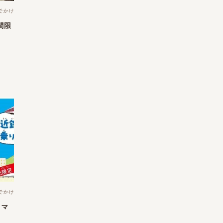
でかけ
間限
でかけ
 マ