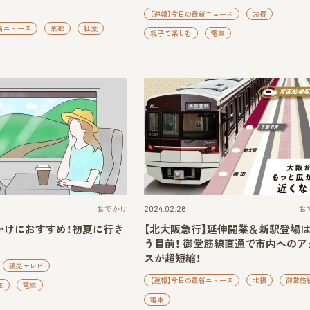
【速報】今日の最新ニュース
お得
新ニュース
京都
紅葉
親子で楽しむ
電車
おでかけ
2024.02.26
お
かけにおすすめ！初夏に行き
【北大阪急行】延伸開業＆新駅登場
う目前！ 御堂筋線直通で市内へのア
スが超短縮！
読売テレビ
【速報】今日の最新ニュース
北摂
御堂筋
E
電車
電車