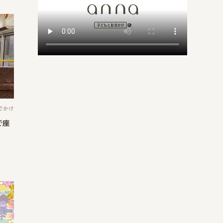
でかけ
で座