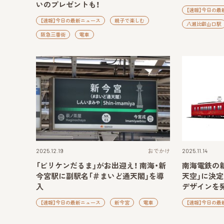
いのプレゼントも！
【速報】今日の最
【速報】今日の最新ニュース
親子で楽しむ
八瀬比叡山口駅
阪急三番街
電車
2025.12.19
おでかけ
2025.11.14
「ビリケンだるま」がお出迎え！ 南海・新
南海電鉄の新
今宮駅に副駅名「＃まいど通天閣」を導
天空」に決定
入
デザインを
【速報】今日の最新ニュース
新今宮
電車
【速報】今日の最