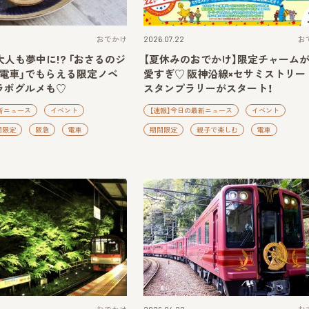
おでかけ
2026.07.22
お
大人も夢中に!? 「おさるのジ
【夏休みのおでかけ】限定チャーム
急電車」でもらえる限定ノベ
愛すぎ♡ 阪神沿線×セサミストリー
ラボグルメも♡
スタンプラリーがスタート！
新ニュース
イベント
【速報】今日の最新ニュース
イベント
間限定
阪急
電車
期間限定
親子で楽しむ
電車