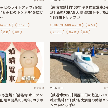
おでかけ
2026.04.22
お
もみじのライトアップ」を実
【南海電鉄】約100年ぶりに食堂車が
な"もみじのトンネル”を抜け
活！ 新型「GRAN 天空」試乗レポ。極
へ
1.5時間トリップ♡
新ニュース
イベント
【速報】今日の最新ニュース
なんば
京都
電車
ライター
國友 敬
電車
おでかけ
2026.01.08
お
も登場！ 「猫猫寺 オープン
【鉄道博2026】関西一円の鉄道・バ
「叡山電車開業100周年」コラボ
社が集結！ “子鉄”も大満足の体験コ
ンツがいっぱい