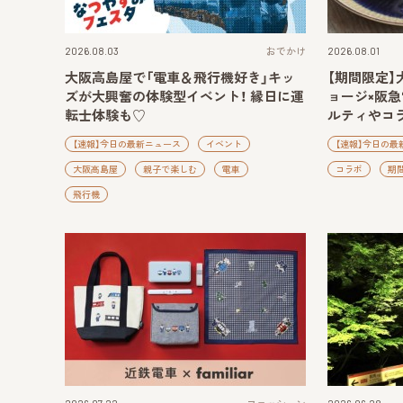
2026.08.03
おでかけ
2026.08.01
大阪高島屋で「電車＆飛行機好き」キッ
【期間限定】
ズが大興奮の体験型イベント！ 縁日に運
ョージ×阪
転士体験も♡
ルティやコ
【速報】今日の最新ニュース
イベント
【速報】今日の最
大阪高島屋
親子で楽しむ
電車
コラボ
期
飛行機