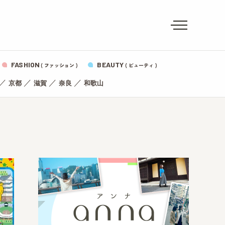
FASHION
BEAUTY
( ファッション )
( ビューティ )
／
／
／
／
京都
滋賀
奈良
和歌山