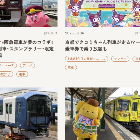
おでかけ
2025.09.06
お
ィ×阪急電車が夢のコラボ！
京都でクロミちゃん列車が走る!? 
列車・スタンプラリー・限定
乗車券で乗り放題も
場
【速報】今日の最新ニュース
サンリオ
京
新ニュース
アニメ
電車
谷尻知子
電車