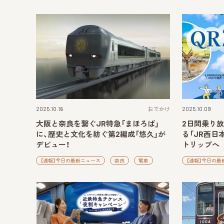
2025.10.16
おでかけ
2025.10.09
大阪と奈良を繋ぐJR特急「まほろば」
2日間乗り放
に、歴史と文化を紡ぐ第2編成「悠久」が
る「JR西日
デビュー！
トリップへ
【速報】今日の最新ニュース
奈良
電車
【速報】今日の最