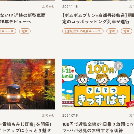
おでかけ
2024.11.18
お
ない!? 近鉄の新型車両
【ポムポムプリン×京都丹後鉄道】期
026年デビューへ
定のコラボラッピング列車が運行
新ニュース
電車
【速報】今日の最新ニュース
京都
電車
おでかけ
2024.07.14
お
・貴船もみじ灯篭」を開催！
100円で近鉄全線が1日乗り放題に!?
イトアップにうっとり魅せ
マ・パパ必見のお得すぎる切符