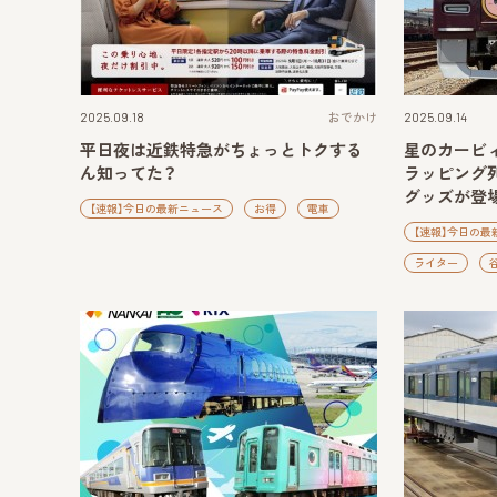
2025.09.18
おでかけ
2025.09.14
平日夜は近鉄特急がちょっとトクする
星のカービ
ん知ってた？
ラッピング
グッズが登
【速報】今日の最新ニュース
お得
電車
【速報】今日の最
ライター