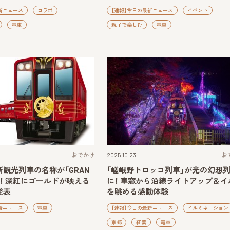
新ニュース
コラボ
【速報】今日の最新ニュース
イベント
電車
親子で楽しむ
電車
おでかけ
2025.10.23
お
観光列車の名称が「GRAN
「嵯峨野トロッコ列車」が光の幻想
！ 深紅にゴールドが映える
に！ 車窓から沿線ライトアップ＆イ
発表
を眺める感動体験
新ニュース
電車
【速報】今日の最新ニュース
イルミネーション
京都
紅葉
電車