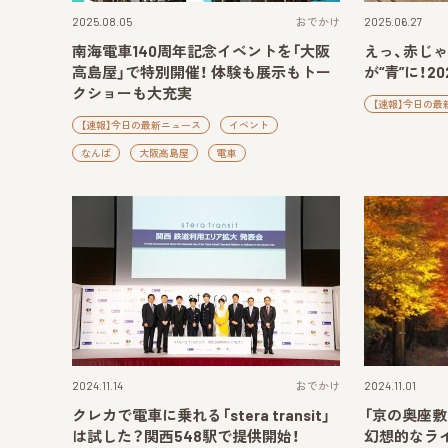
2025.08.05
おでかけ
2025.06.27
南海電車140周年記念イベントを「大阪
えっ、赤じゃ
高島屋」で特別開催！ 体験も展示もトー
が“青”に！2
クショーも大充実
【速報】今日の最
【速報】今日の最新ニュース
イベント
なんば
大阪高島屋
電車
2024.11.14
おでかけ
2024.11.01
クレカで電車に乗れる「stera transit」
「京の奥座敷
は試した？関西548駅で提供開始！
幻想的なラ