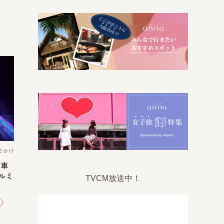
でかけ
列車
ルミ
TVCM放送中！