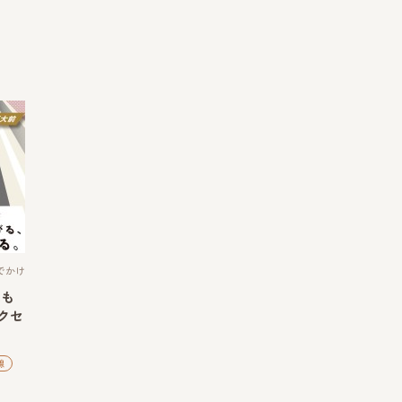
でかけ
はも
クセ
線