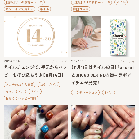
【速報】今日の最新ニュース
【速報】今日の最新ニュース
ネイル
オンラインで買える
ネイル
韓国コスメ
2023.11.14
ビューティ
2023.10.31
ビューティ
ネイルチェンジで、手元からハッ
【11月11日はネイルの日】「ohora」
ピーを呼び込もう♪【11月14日】
とSHOGO SEKINEの初コラボア
イテムが発売！
アンナのおうち時間
おうちネイル
セルフネイル
ネイル
コラボレーション
ネイル
日めくりハッピーTIPS