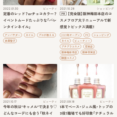
2022.01.30
ビューティ
2021.10.28
ショッピング
定番のレッド？orチョコカラー？
【完全版】阪神梅田本店のコ
PR
イベントムードたっぷりな「バレ
スメフロア大リニューアルで新
ンタインネイル」
感覚トピックス満載！
アンバサダー
ネイル
プロが教える
2021年オープン
PR
ショッピング
赤澤聖子
ネイル
ビューティー
プチプラコスメ
百貨店
阪神梅田本店
阪神百貨店
韓国コスメ
2021.10.17
ビューティ
2021.09.18
ビューティ
今年の秋は“キャメル”で決まり♡
1本でベース・ジェル風・トップの
どんなコーデにも合う「秋ネイ
3役！職場でも好印象「ナチュラル