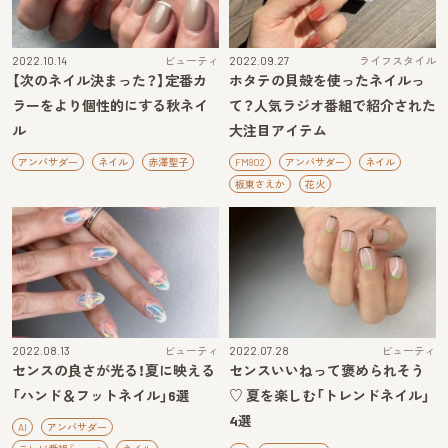
2022.10.14
ビューティ
2022.09.27
ライフスタイル
【次のネイル決まった？】定番カ
ホタテの貝殻を使ったネイルっ
ラーをより個性的にする秋ネイ
て？人気ラジオ番組で紹介された
ル
大注目アイテム
アンバサダー
ネイル
赤澤聖子
FM802
アンバサダー
ネイル
板東さえか
花火
2022.08.13
ビューティ
2022.07.28
ビューティ
センスの良さが光る！夏に映える
センスいいねって褒められそう
「ハンド＆フットネイル」6選
♡ 夏を楽しむ「トレンドネイル」
4選
AI
アンバサダー