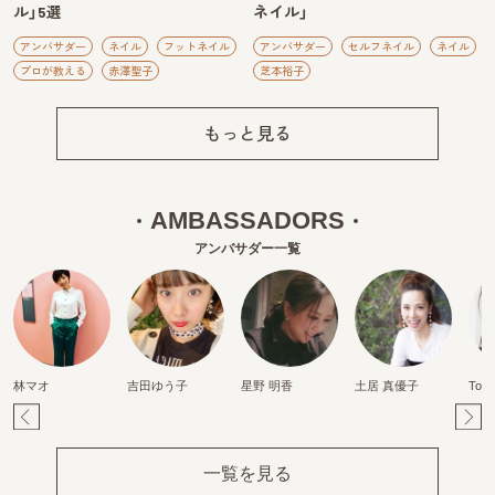
ル」5選
ネイル」
アンバサダー
ネイル
フットネイル
アンバサダー
セルフネイル
ネイル
プロが教える
赤澤聖子
芝本裕子
もっと見る
AMBASSADORS
アンバサダー一覧
林マオ
吉田ゆう子
星野 明香
土居 真優子
Tom
Pr
Ne
ev
xt
一覧を見る