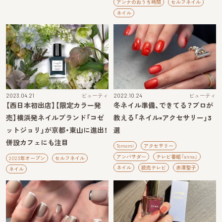
アンナのおうち時間
セルフネイル
ネイル
2023.04.21
ビューティ
2022.10.24
ビューティ
【西日本初出店】【限定カラー発
冬ネイル準備、できてる？プロが
売】横浜発ネイルブランド「コゼ
教える「ネイル×アクセサリー」3
ットジョリ」が京都・東山に進出！
選
併設カフェにも注目
Tomomi
アクセサリー
アンバサダー
テレビ番組『anna』
2023年オープン
セルフネイル
ネイル
読売テレビ
赤澤聖子
ネイル