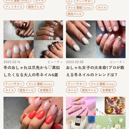
テレビ番組『anna』
ネイル
AI
アンバサダー
フットネイル
読売テレビ
テレビ番組『anna』
ネイル
読売テレビ
2022.02.14
ビューティ
2022.02.03
ビューティ
冬のおしゃれは爪先から♡真似
おしゃれ女子の大本命！プロが教
したくなる大人の冬ネイル5選
える冬ネイルのトレンドは？
アンバサダー
テレビ番組『anna』
アンバサダー
テレビ番組『anna』
ネイル
読売テレビ
赤澤聖子
ネイル
読売テレビ
赤澤聖子