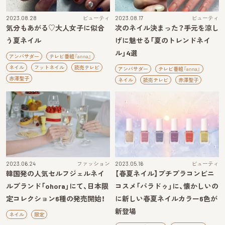
2023.08.28
ビューティ
2023.08.17
ビューティ
気分もあがる♡大人女子に似合
次のネイル決まった？手元を涼し
う夏ネイル
げに魅せる「夏のトレンドネイ
ル」4選
アンバサダー
テレビ番組『anna』
ネイル
フットネイル
読売テレビ
アンバサダー
テレビ番組『anna』
赤澤聖子
ネイル
読売テレビ
赤澤聖子
2023.06.24
ファッション
2023.05.16
ビューティ
韓国発の人気セルフジェルネイ
【春夏ネイル】プチプラコンビニ
ルブランド「ohora」にて、日本限
コスメ「パラドゥ」に、懐かしいの
定コレクション6種の発売開始！
に新しい春夏ネイルカラー6色が
新登場
ネイル
限定