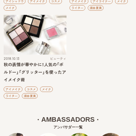
アイシャドウ
アイメイク
コスメ
アイメイク
アイライナー
メイク
メイク
ライター
須田夏美
2018.10.13
ビューティ
秋の表情が華やかに！人気の「ボ
ルドー」「グリッター」を使ったア
イメイク術
アイメイク
コスメ
メイク
ライター
須田夏美
AMBASSADORS
アンバサダー一覧