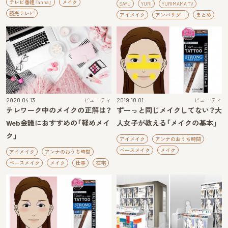
テレビ番組『anna』
メイク
SAYU
YURI
YURIMAMA TV
読売テレビ
アイメイク
アンバサダー
まとめ
2020.04.13
ビューティ
2019.10.01
ビューティ
テレワーク中のメイクの正解は？
ずーっと同じメイクしてない？大
Web会議におすすめの「軽めメイ
人女子が教える「メイクの基本」
ク」
アイメイク
アンナのおうち時間
ベースメイク
メイク
アイメイク
アンナのおうち時間
ベースメイク
メイク
仕事
在宅