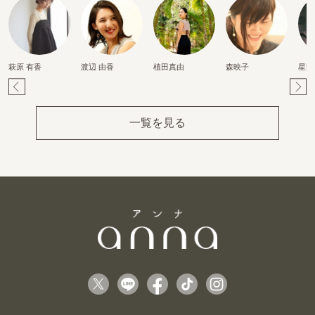
萩原 有香
渡辺 由香
植田真由
森映子
星野
Pr
Ne
ev
xt
一覧を見る