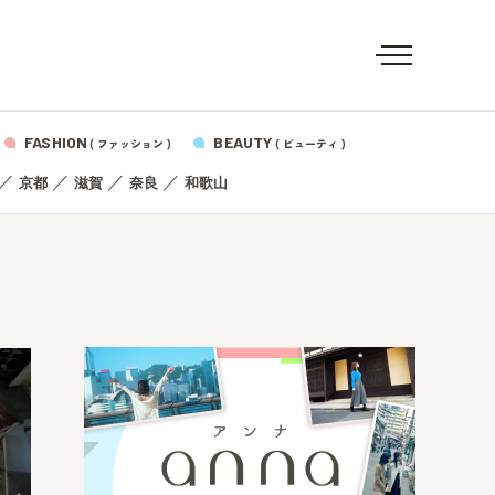
FASHION
BEAUTY
( ファッション )
( ビューティ )
／
／
／
／
京都
滋賀
奈良
和歌山