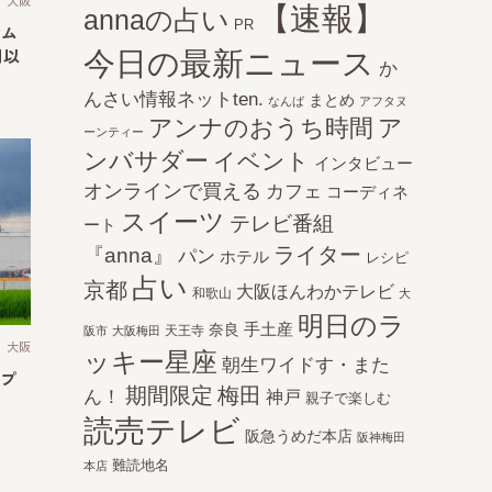
大阪
【速報】
annaの占い
PR
ウム
今日の最新ニュース
円以
か
んさい情報ネットten.
まとめ
なんば
アフタヌ
アンナのおうち時間
ア
ーンティー
ンバサダー
イベント
インタビュー
オンラインで買える
カフェ
コーディネ
スイーツ
テレビ番組
ート
ライター
『anna』
パン
ホテル
レシピ
占い
京都
大阪ほんわかテレビ
和歌山
大
明日のラ
手土産
奈良
天王寺
阪市
大阪梅田
大阪
ッキー星座
朝生ワイドす・また
プ
期間限定
梅田
ん！
神戸
親子で楽しむ
読売テレビ
阪急うめだ本店
阪神梅田
難読地名
本店