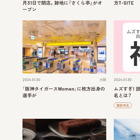
月31日で閉店。跡地に『さくら亭』がオ
方T-SITE
ープン
2024.01.30
大阪
2024.01.30
｢阪神タイガースWomen｣に枚方出身の
ムズすぎ！ 
選手が
名とは？
難読地名