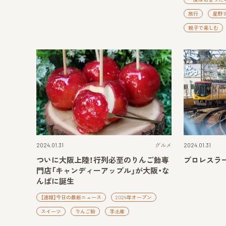
旅行
星野
親子で楽しむ
2024.01.31
グルメ
2024.01.31
ついに大阪上陸！行列必至のりんご飴専
プロレスラ
門店「キャンディーアップル」が大阪・な
んばに誕生
【速報】今日の最新ニュース
2024年オープン
スイーツ
りんご飴
手土産