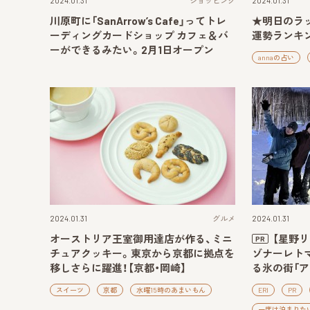
2024.01.31
ショッピング
2024.01.31
川原町に「SanArrow’s Cafe」ってトレ
★明日のラッ
ーディングカードショップ カフェ＆バ
運勢ランキング
ーができるみたい。2月1日オープン
annaの占い
2024.01.31
グルメ
2024.01.31
オーストリア王室御用達店が作る、ミニ
【星野
PR
チュアクッキー。東京から京都に拠点を
ゾナーレト
移しさらに躍進！【京都・岡崎】
る氷の街「ア
スイーツ
京都
水曜15時のあまいもん
ERI
PR
一度は泊まりた