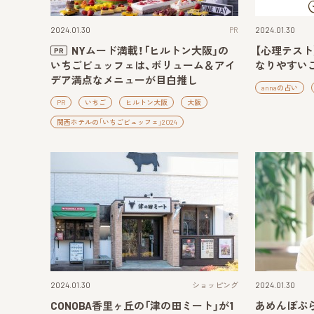
2024.01.30
PR
2024.01.30
NYムード満載！「ヒルトン大阪」の
【心理テス
PR
いちごビュッフェは、ボリューム＆アイ
なりやすい
デア満点なメニューが目白推し
annaの占い
PR
いちご
ヒルトン大阪
大阪
関西ホテルの「いちごビュッフェ」2024
2024.01.30
ショッピング
2024.01.30
CONOBA香里ヶ丘の「津の田ミート」が1
あめんぼぷ