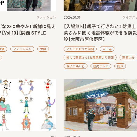
ファッション
2024.01.31
ライフス
なのに華やか！ 新鮮に見え
【入場無料】親子で行きたい！ 防災士
Vol.10】【関西 STYLE
莱さんに聞く地震体験ができる防災
設【大阪市阿倍野区】
大阪
ファッション
大阪
アンナのおうち時間
天王寺
教えて蓬莱さん！お天気耳より情報
蓬莱大介
親子で楽しむ
読売テレビ
防災