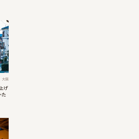
大阪
り上げ
かた