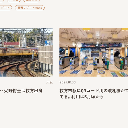
リゾート
星野リゾート×anna
大阪
2024.01.30
ー･火野裕士は枚方出身
枚方市駅にQRコード用の改札機が
てる。利用は6月頃から