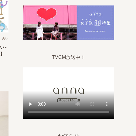
占い
い・
】
TVCM放送中！