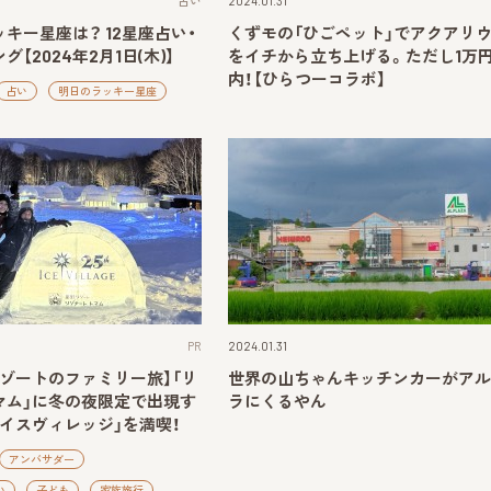
占い
2024.01.31
キー星座は？ 12星座占い・
くずモの「ひごペット」でアクアリ
【2024年2月1日(木)】
をイチから立ち上げる。ただし1万
内！【ひらつーコラボ】
占い
明日のラッキー星座
PR
2024.01.31
リゾートのファミリー旅】「リ
世界の山ちゃんキッチンカーがアル
マム」に冬の夜限定で出現す
ラにくるやん
イスヴィレッジ」を満喫！
アンバサダー
い
子ども
家族旅行