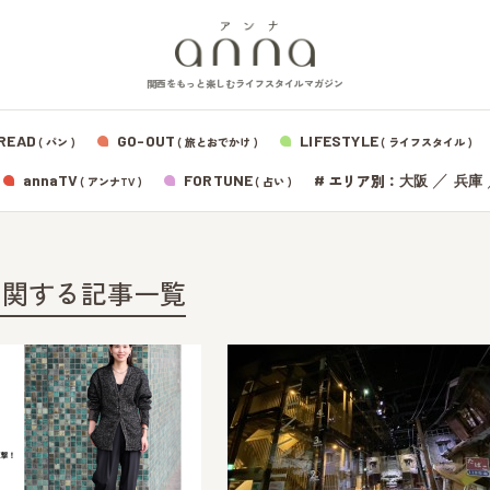
関西をもっと楽しむライフスタイルマガジン
READ
GO-OUT
LIFESTYLE
( パン )
( 旅とおでかけ )
( ライフスタイル )
エリア別：
annaTV
FORTUNE
#
／
大阪
兵庫
( アンナTV )
( 占い )
に関する記事一覧