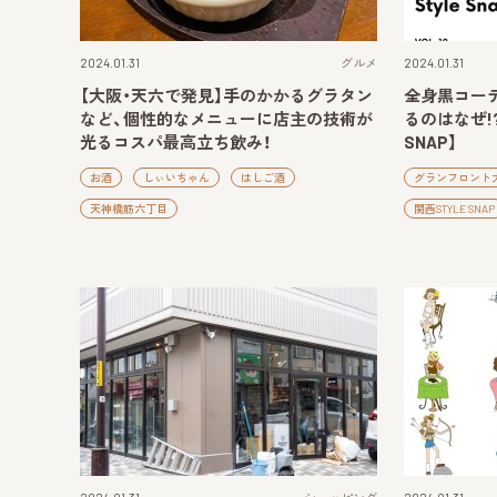
2024.01.31
グルメ
2024.01.31
【大阪・天六で発見】手のかかるグラタン
全身黒コーデ
など、個性的なメニューに店主の技術が
るのはなぜ!?【
光るコスパ最高立ち飲み！
SNAP】
お酒
しぃいちゃん
はしご酒
グランフロント
天神橋筋六丁目
関西STYLE SNAP