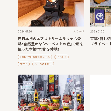
2024.01.30
おでかけ
2024.01.30
西日本初のエアストリームサウナも登
京都・貸し切
場！自然豊かな「ハーベストの丘」で薪を
プライベー
使った本格“サ活”を体験！
【速報】今日の最新ニュース
イベント
サウナ
ハーベストの丘