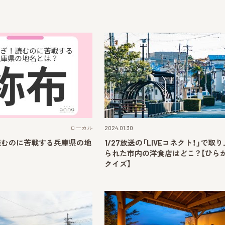
ローカル
2024.01.30
読むのに苦戦する兵庫県の地
1/27放送の「LIVEコネクト！」で取
られた市内の洋食店はどこ？【ひら
クイズ】