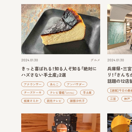
2024.01.30
グルメ
2024.01.30
きっと喜ばれる！知る人ぞ知る「絶対に
兵庫県・三
ハズさない手土産」2選
リ！「さんち
話題の12店
アナウンサー
あんこ
アンバサダー
【速報】今日の最
チーズケーキ
テレビ番組『anna』
手土産
三宮
神戸
板東さえか
読売テレビ
諸國沙代子