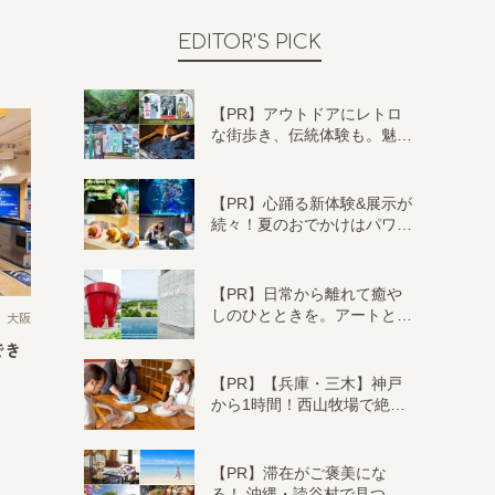
EDITOR'S PICK
【PR】アウトドアにレトロ
な街歩き、伝統体験も。魅…
【PR】心踊る新体験&展示が
続々！夏のおでかけはパワ…
【PR】日常から離れて癒や
しのひとときを。アートと…
大阪
でき
【PR】【兵庫・三木】神戸
から1時間！西山牧場で絶…
【PR】滞在がご褒美にな
る！ 沖縄・読谷村で見つ…