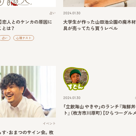
占い
2024.01.30
ト】恋人とのケンカの原因に
大学生が作った山田池公園の廃木材
ことは？
具が売ってたら買うレベル
占い
心理テスト
2024.01.30
「立飲海山 やきや」のランチ『海鮮
ト』（枚方市川原町）【ひらつーグルメ
イベント
らす･おまつのサイン会。枚