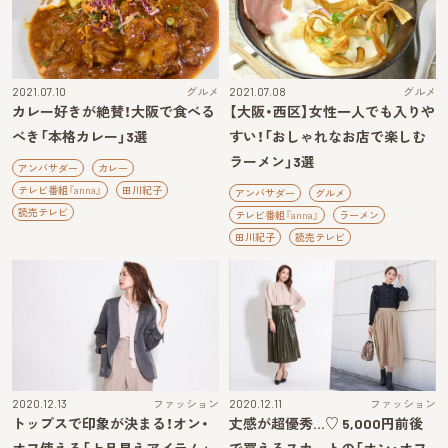
2021.07.10
グルメ
2021.07.08
グルメ
カレー好きが絶賛！大阪で食べる
【大阪・西区】女性一人でも入りや
べき「本格カレー」3選
すい！「おしゃれなお店で楽しむ
ラーメン」3選
アンバサダー
カレー
テレビ番組『anna』
田川紀子
アンバサダー
グルメ
読売テレビ
テレビ番組『anna』
ラーメン
田川紀子
読売テレビ
2020.12.13
ファッション
2020.12.11
ファッション
トップスで印象が決まる！オン・
丈感が超優秀…♡ 5,000円前後