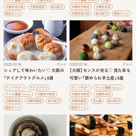
テレビ番組『anna』
大阪市北区
テレビ番組『anna』
大阪
大阪市淀川区
大阪市西区
田川紀子
大阪市中央区
大阪市北区
読売テレビ
大阪市淀川区
田川紀子
読売テレビ
2023.02.18
グルメ
2023.02.16
グルメ
シェアして味わいたい♡ 大阪の
【大阪】センスが光る♡ 見た目も
「テイクアウトグルメ」3選
可愛い「褒められ手土産」3選
アンバサダー
テイクアウト
アンバサダー
テレビ番組『anna』
テレビ番組『anna』
大阪市中央区
大阪市中央区
大阪市北区
大阪市北区
大阪市西区
田川紀子
大阪市西区
手土産
田川紀子
読売テレビ
読売テレビ