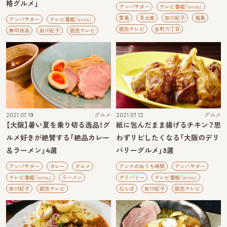
格グルメ」
アンバサダー
テレビ番組『anna』
堂島
手土産
田川紀子
福島
アンバサダー
テレビ番組『anna』
読売テレビ
谷町六丁目
無印良品
田川紀子
読売テレビ
2021.07.19
グルメ
2021.07.12
グルメ
【大阪】暑い夏を乗り切る逸品！グ
紙に包んだまま揚げるチキン？思
ルメ好きが絶賛する「絶品カレー
わずリピしたくなる「大阪のデリ
＆ラーメン」4選
バリーグルメ」3選
アンバサダー
カレー
グルメ
アンナのおうち時間
アンバサダー
テレビ番組『anna』
ラーメン
デリバリー
テレビ番組『anna』
田川紀子
読売テレビ
なんば
田川紀子
読売テレビ