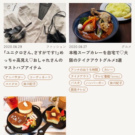
2020.06.29
ファッション
2020.06.27
グルメ
「ユニクロさん、さすがです！」め
本格スープカレーを自宅で♡大
っちゃ高見え♡おしゃれさんの
阪のテイクアウトグルメ3選
マストハブアイテム
アンナのおうち時間
カレー
テイクアウト
テレビ番組『anna』
アンバサダー
コーディネート
パスタ
ハンバーガー
田川紀子
ユニクロ
田川紀子
読売テレビ