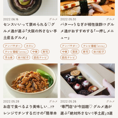
2022.06.16
グルメ
2022.05.30
グルメ
センスいいって褒められる♡グ
バター×うなぎが相性抜群!? グル
ルメ通が選ぶ「大阪の外さない手
メ通がおすすめする「一押しメニ
土産＆グルメ」
ュー」
アンバサダー
カヌレ
アンバサダー
テレビ番組『anna』
テレビ番組『anna』
中華
寿司
中華
割烹
寿司
田川紀子
手土産
田川紀子
読売テレビ
読売テレビ
2022.05.28
グルメ
2022.05.26
グルメ
お店で食べるより美味しい…!?
“専門店”が今話題♡ グルメ通が
レンジでチンするだけの「簡単本
選ぶ「絶対外さない！手土産」3選