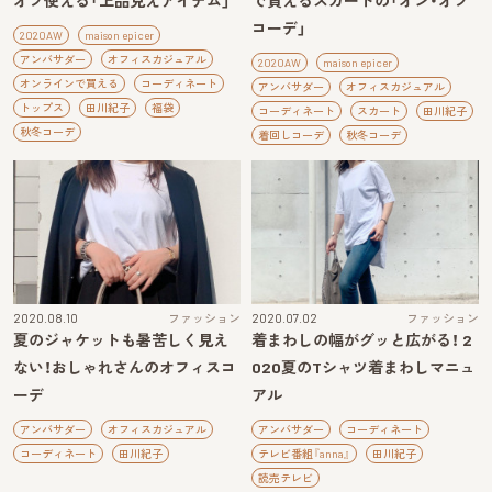
オフ使える「上品見えアイテム」
で買えるスカートの「オン・オフ
コーデ」
2020AW
maison epicer
アンバサダー
オフィスカジュアル
2020AW
maison epicer
オンラインで買える
コーディネート
アンバサダー
オフィスカジュアル
トップス
田川紀子
福袋
コーディネート
スカート
田川紀子
秋冬コーデ
着回しコーデ
秋冬コーデ
2020.08.10
ファッション
2020.07.02
ファッション
夏のジャケットも暑苦しく見え
着まわしの幅がグッと広がる！ 2
ない！おしゃれさんのオフィスコ
020夏のTシャツ着まわしマニュ
ーデ
アル
アンバサダー
オフィスカジュアル
アンバサダー
コーディネート
コーディネート
田川紀子
テレビ番組『anna』
田川紀子
読売テレビ