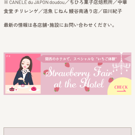
※ CANELÉ du JAPON doudou／ちひろ菓子店焙煎所／中華
食堂 チリレンゲ／活魚 じねん 鰻谷南通り店／田川紀子
最新の情報は各店舗・施設にお問い合わせください。