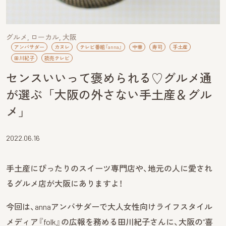
グルメ
ローカル
大阪
アンバサダー
カヌレ
テレビ番組『anna』
中華
寿司
手土産
田川紀子
読売テレビ
センスいいって褒められる♡グルメ通
が選ぶ「大阪の外さない手土産＆グル
メ」
2022.06.16
手土産にぴったりのスイーツ専門店や、地元の人に愛され
るグルメ店が大阪にありますよ！
今回は、annaアンバサダーで大人女性向けライフスタイル
メディア『folk』の広報を務める田川紀子さんに、大阪の“喜