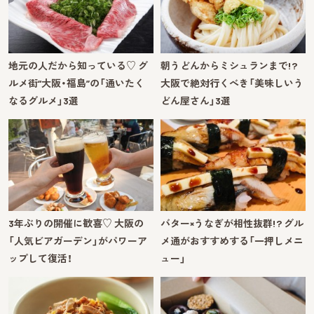
地元の人だから知っている♡ グ
朝うどんからミシュランまで!?
ルメ街“大阪・福島”の「通いたく
大阪で絶対行くべき「美味しいう
なるグルメ」3選
どん屋さん」3選
3年ぶりの開催に歓喜♡ 大阪の
バター×うなぎが相性抜群!? グル
「人気ビアガーデン」がパワーア
メ通がおすすめする「一押しメニ
ップして復活！
ュー」