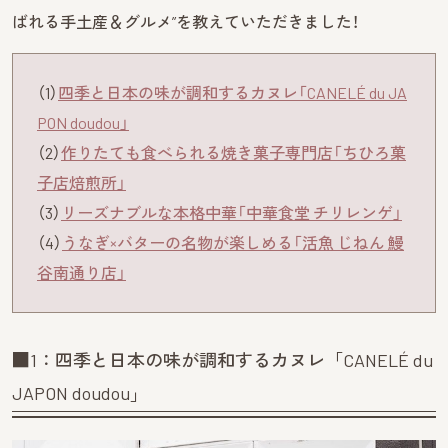
ばれる手土産＆グルメ”を教えていただきました！
（1）
四季と日本の味が調和するカヌレ「CANELÉ du JA
PON doudou」
（2）
作りたても食べられる焼き菓子専門店「ちひろ菓
子店焙煎所」
（3）
リーズナブルな本格中華「中華食堂 チリレンゲ」
（4）
うなぎ×バターの名物が楽しめる「活魚 じねん 鰻
谷南通り店」
■1：四季と日本の味が調和するカヌレ「CANELÉ du
JAPON doudou」