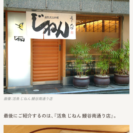
画像：活魚 じねん 鰻谷南通り店
最後にご紹介するのは、『活魚 じねん 鰻谷南通り店』。