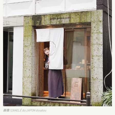
画像：CANELÉ du JAPON doudou