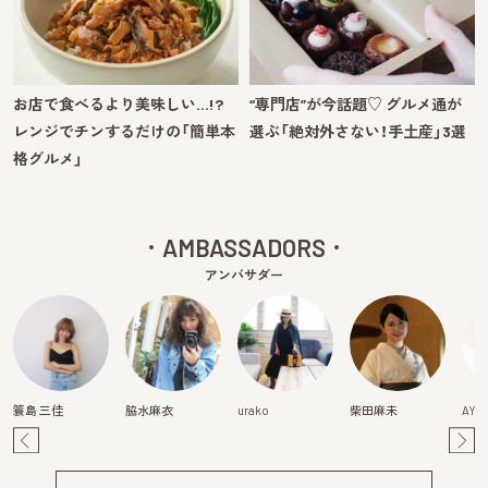
お店で食べるより美味しい…!?
“専門店”が今話題♡ グルメ通が
レンジでチンするだけの「簡単本
選ぶ「絶対外さない！手土産」3選
格グルメ」
AMBASSADORS
アンバサダー
簑島 三佳
脇水麻衣
urako
柴田麻未
AYA
Pre
Ne