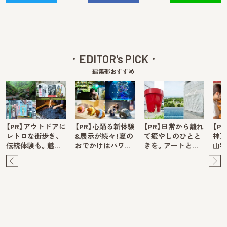
EDITOR's PICK
編集部おすすめ
【PR】アウトドアに
【PR】心踊る新体験
【PR】日常から離れ
【P
レトロな街歩き、
&展示が続々！夏の
て癒やしのひとと
神戸
伝統体験も。魅…
おでかけはパワ…
きを。アートと…
山牧
Pre
Ne
v
xt