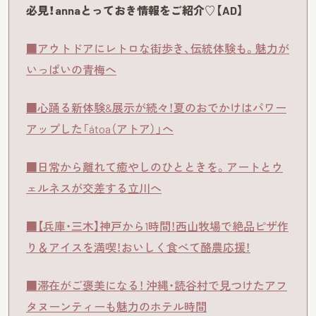
必見！annaとっておき情報をご紹介♡【AD】
■アウトドアにレトロな街歩き、伝統体験も。魅力が
いっぱいの青梅へ
■心踊る新体験&展示が続々！夏のおでかけはパワー
アップした「átoa（アトア）」へ
■日常から離れて癒やしのひとときを。アートとウ
ェルネスが交差する立川へ
■【兵庫・三木】神戸から1時間！西山牧場で絶品ピザ作
り＆アイスを満喫！おいしく食べて酪農応援！
■滞在がご褒美になる！ 沖縄・読谷村で見つけたアフ
タヌーンティーも魅力のホテル時間