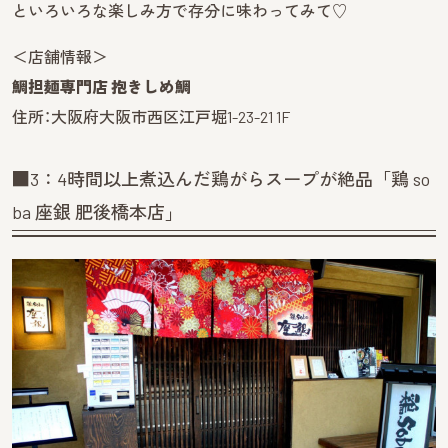
といろいろな楽しみ方で存分に味わってみて♡
＜店舗情報＞
鯛担麺専門店 抱きしめ鯛
住所：大阪府大阪市西区江戸堀1-23-21 1F
■3：4時間以上煮込んだ鶏がらスープが絶品「鶏 so
ba 座銀 肥後橋本店」