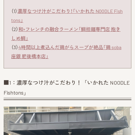
（1）
濃厚なつけ汁がこだわり！「いかれた NOODLE Fish
tons」
（2）
和×フレンチの融合ラーメン「鯛担麺専門店 抱き
しめ鯛」
（3）
4時間以上煮込んだ鶏がらスープが絶品「鶏 soba
座銀 肥後橋本店」
■1：濃厚なつけ汁がこだわり！「いかれた NOODLE
Fishtons」