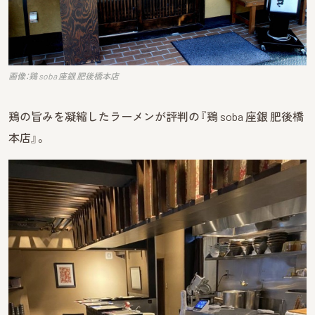
画像：鶏 soba 座銀 肥後橋本店
鶏の旨みを凝縮したラーメンが評判の『鶏 soba 座銀 肥後橋
本店』。