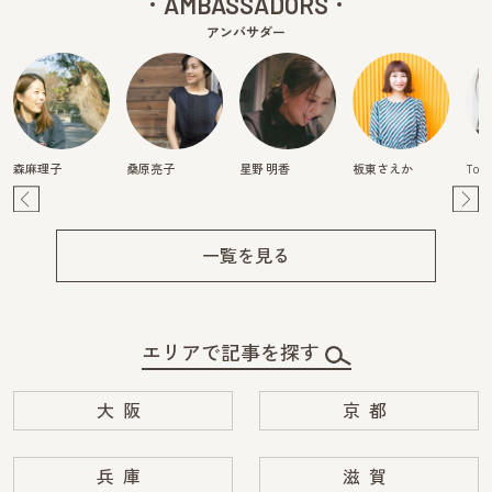
AMBASSADORS
アンバサダー
森麻理子
桑原亮子
星野 明香
板東さえか
Tom
Pre
Ne
v
xt
一覧を見る
エリアで記事を探す
大阪
京都
兵庫
滋賀