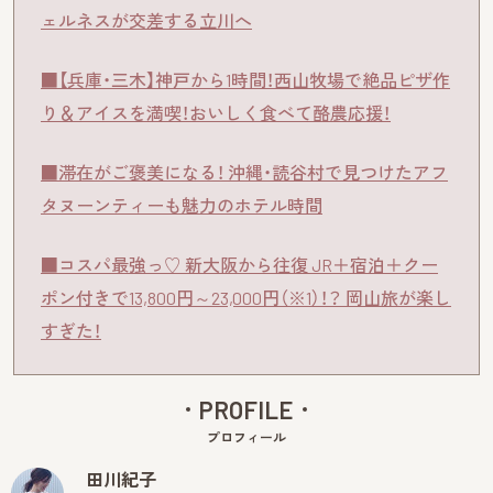
ェルネスが交差する立川へ
■【兵庫・三木】神戸から1時間！西山牧場で絶品ピザ作
り＆アイスを満喫！おいしく食べて酪農応援！
■滞在がご褒美になる！ 沖縄・読谷村で見つけたアフ
タヌーンティーも魅力のホテル時間
■コスパ最強っ♡ 新大阪から往復 JR＋宿泊＋クー
ポン付きで13,800円～23,000円（※1）！？ 岡山旅が楽し
すぎた！
PROFILE
プロフィール
田川紀子