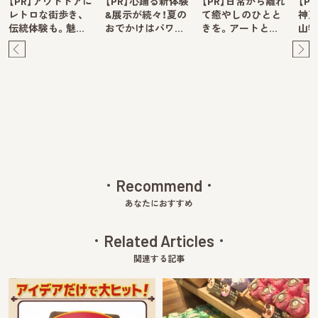
【PR】アウトドアに
【PR】心踊る新体験
【PR】日常から離れ
【P
レトロな街歩き、
&展示が続々！夏の
て癒やしのひとと
神戸
伝統体験も。魅…
おでかけはパワ…
きを。アートと…
山牧
Pre
Ne
v
xt
Recommend
あなたにおすすめ
Related Articles
関連する記事