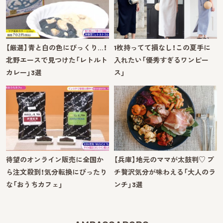
【厳選】青と白の色にびっくり…！
1枚持ってて損なし！この夏手に
北野エースで見つけた「レトルト
入れたい「優秀すぎるワンピー
カレー」3選
ス」
待望のオンライン販売に全国か
【兵庫】地元のママが太鼓判♡ プ
ら注文殺到！気分転換にぴったり
チ贅沢気分が味わえる「大人のラ
な「おうちカフェ」
ンチ」3選