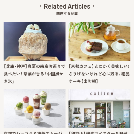
Related Articles
関連する記事
【兵庫・神戸】真夏の南京町巡りで
【京都カフェ】とにかく美味しい！
食べたい！ 茶葉が香る「中国風か
さりげないけれど心に残る、絶品
き氷」
ケーキ【出町柳】
京都でショコラ＆抹茶スムージ
【和歌山】酵素マイスター＆野菜