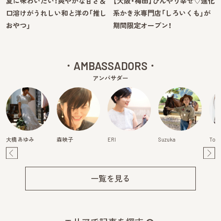
夏に味わいたい！爽やかな甘さ＆
【大阪・梅田】ひんやり幸せ♡進化
口溶けがうれしい和と洋の「推し
系かき氷専門店「しろいくも」が
おやつ」
期間限定オープン！
AMBASSADORS
アンバサダー
大橋 あゆみ
森映子
ERI
Suzuka
Tom
Pre
Ne
v
xt
一覧を見る