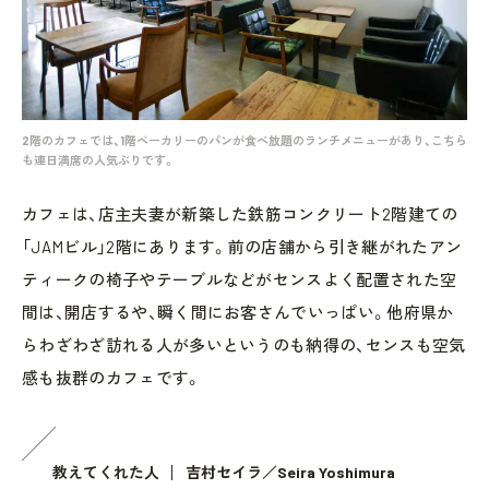
2階のカフェでは、1階ベーカリーのパンが食べ放題のランチメニューがあり、こちら
も連日満席の人気ぶりです。
カフェは、店主夫妻が新築した鉄筋コンクリート2階建ての
「JAMビル」2階にあります。前の店舗から引き継がれたアン
ティークの椅子やテーブルなどがセンスよく配置された空
間は、開店するや、瞬く間にお客さんでいっぱい。他府県か
らわざわざ訪れる人が多いというのも納得の、センスも空気
感も抜群のカフェです。
教えてくれた人
吉村セイラ／Seira Yoshimura