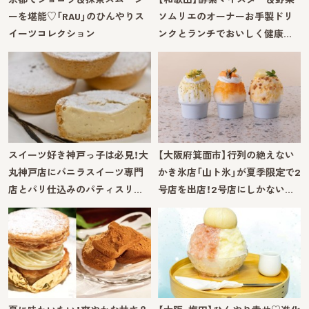
ーを堪能♡「RAU」のひんやりス
ソムリエのオーナーお手製ドリ
イーツコレクション
ンクとランチでおいしく健康…
スイーツ好き神戸っ子は必見！大
【大阪府箕面市】行列の絶えない
丸神戸店にバニラスイーツ専門
かき氷店「山ト氷」が夏季限定で2
店とパリ仕込みのパティスリ…
号店を出店！2号店にしかない…