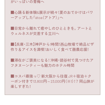
がいっぱいの青梅へ
■心踊る新体験&展示が続々！夏のおでかけはパワ
ーアップした「átoa（アトア）」へ
■日常から離れて癒やしのひとときを。アートと
ウェルネスが交差する立川へ
■【兵庫・三木】神戸から1時間！西山牧場で絶品ピザ
作り＆アイスを満喫！おいしく食べて酪農応援！
■滞在がご褒美になる！ 沖縄・読谷村で見つけたア
フタヌーンティーも魅力のホテル時間
■コスパ最強っ♡ 新大阪から往復 JR＋宿泊＋ク
ーポン付きで13,800円～23,000円（※1）！？ 岡山旅が
楽しすぎた！