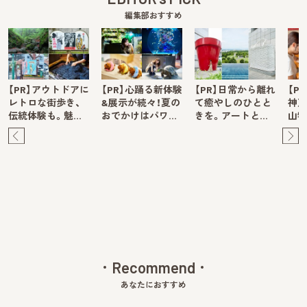
編集部おすすめ
【PR】アウトドアに
【PR】心踊る新体験
【PR】日常から離れ
【P
レトロな街歩き、
&展示が続々！夏の
て癒やしのひとと
神戸
伝統体験も。魅…
おでかけはパワ…
きを。アートと…
山牧
Pre
Ne
v
xt
Recommend
あなたにおすすめ