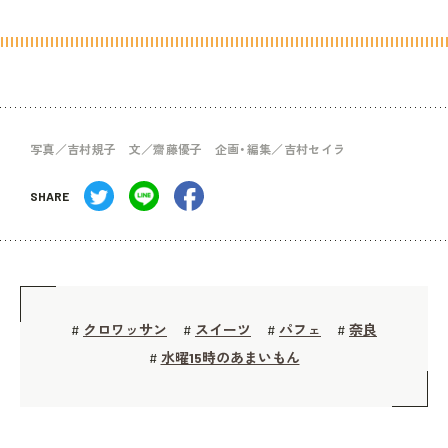
写真／吉村規子 文／齋藤優子 企画・編集／吉村セイラ
SHARE
クロワッサン
スイーツ
パフェ
奈良
#
#
#
#
水曜15時のあまいもん
#