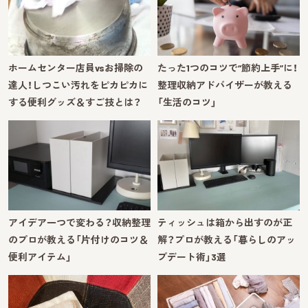
ホームセンター店員vsお掃除の
たった1つのコツで“節約上手”に！
達人！しつこい汚れをピカピカに
整理収納アドバイザーが教える
する便利グッズ＆すご技とは？
「生活のコツ」
アイデア一つで変わる？収納整理
ティッシュは箱から出すのが正
のプロが教える「片付けのコツ＆
解？プロが教える「暮らしのアッ
便利アイテム」
プデート術」3選