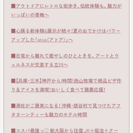
■アウトドアにレトロな街歩き、伝統体験も。魅力が
いっぱいの青梅へ
■心踊る新体験&展示が続々！夏のおでかけはパワー
アップした「átoa（アトア）」へ
■日常から離れて癒やしのひとときを。アートとウ
ェルネスが交差する立川へ
■【兵庫・三木】神戸から1時間！西山牧場で絶品ピザ作
り＆アイスを満喫！おいしく食べて酪農応援！
■滞在がご褒美になる！ 沖縄・読谷村で見つけたアフ
タヌーンティーも魅力のホテル時間
■コスパ最強っ♡ 新大阪から往復 JR＋宿泊＋クー