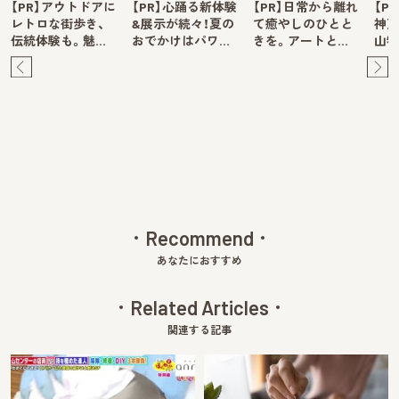
【PR】アウトドアに
【PR】心踊る新体験
【PR】日常から離れ
【P
レトロな街歩き、
&展示が続々！夏の
て癒やしのひとと
神戸
伝統体験も。魅…
おでかけはパワ…
きを。アートと…
山牧
Pre
Ne
v
xt
Recommend
あなたにおすすめ
Related Articles
関連する記事