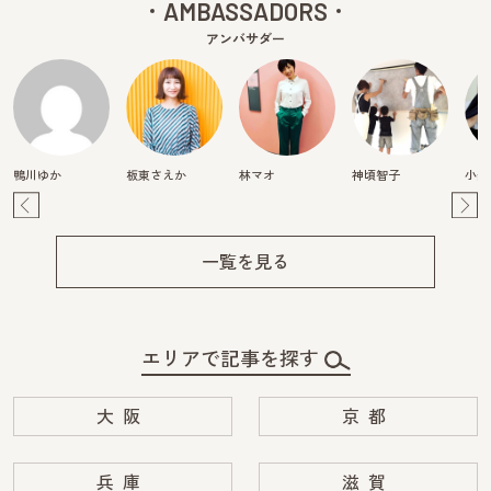
AMBASSADORS
アンバサダー
鴨川ゆか
板東さえか
林マオ
神頃智子
小柴
Pre
Ne
v
xt
一覧を見る
エリアで記事を探す
大阪
京都
兵庫
滋賀