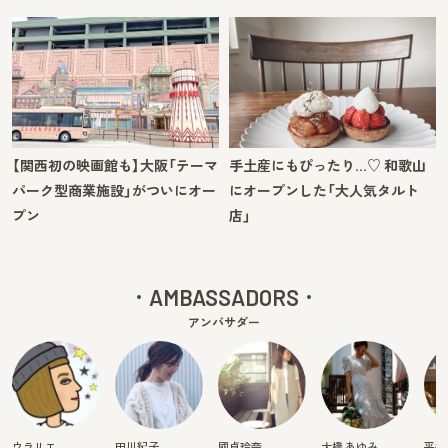
【関西初の映画館も】大阪「テーマ
手土産にもぴったり…♡ 和歌山
パーク型商業施設」がついにオー
にオープンした「大人気タルト
プン
店」
AMBASSADORS
アンバサダー
ウラリエ
田川紀子
國貞玲奈
大橋 あゆみ
平井