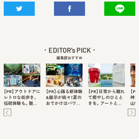
EDITOR's PICK
編集部おすすめ
【PR】アウトドアに
【PR】心踊る新体験
【PR】日常から離れ
【P
レトロな街歩き、
&展示が続々！夏の
て癒やしのひとと
神戸
伝統体験も。魅…
おでかけはパワ…
きを。アートと…
山牧
Pre
Ne
v
xt