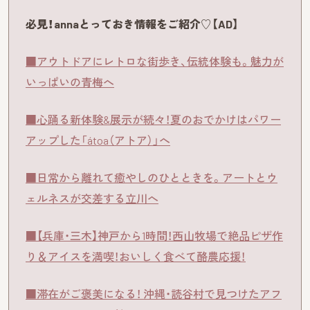
必見！annaとっておき情報をご紹介♡【AD】
■アウトドアにレトロな街歩き、伝統体験も。魅力が
いっぱいの青梅へ
■心踊る新体験&展示が続々！夏のおでかけはパワー
アップした「átoa（アトア）」へ
■日常から離れて癒やしのひとときを。アートとウ
ェルネスが交差する立川へ
■【兵庫・三木】神戸から1時間！西山牧場で絶品ピザ作
り＆アイスを満喫！おいしく食べて酪農応援！
■滞在がご褒美になる！ 沖縄・読谷村で見つけたアフ