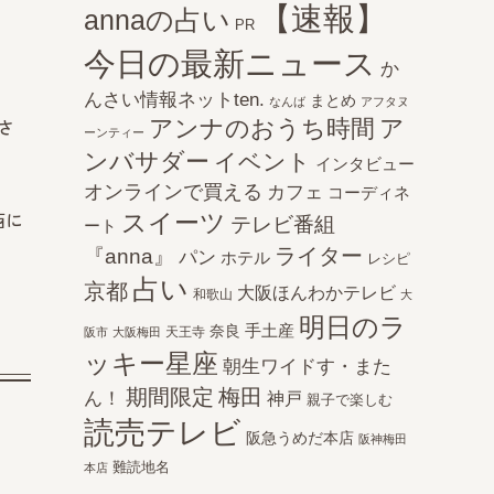
【速報】
annaの占い
PR
今日の最新ニュース
か
んさい情報ネットten.
まとめ
なんば
アフタヌ
アンナのおうち時間
ア
さ
ーンティー
ンバサダー
イベント
インタビュー
オンラインで買える
カフェ
コーディネ
スイーツ
西に
テレビ番組
ート
ライター
『anna』
パン
ホテル
レシピ
占い
京都
大阪ほんわかテレビ
和歌山
大
明日のラ
手土産
奈良
天王寺
阪市
大阪梅田
ッキー星座
朝生ワイドす・また
期間限定
梅田
ん！
神戸
親子で楽しむ
読売テレビ
阪急うめだ本店
阪神梅田
難読地名
本店