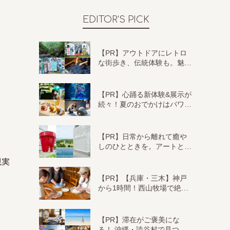
EDITOR'S PICK
【PR】アウトドアにレトロ
な街歩き、伝統体験も。魅…
【PR】心踊る新体験&展示が
続々！夏のおでかけはパワ…
【PR】日常から離れて癒や
しのひとときを。アートと…
現実
【PR】【兵庫・三木】神戸
から1時間！西山牧場で絶…
【PR】滞在がご褒美にな
る！ 沖縄・読谷村で見つ…