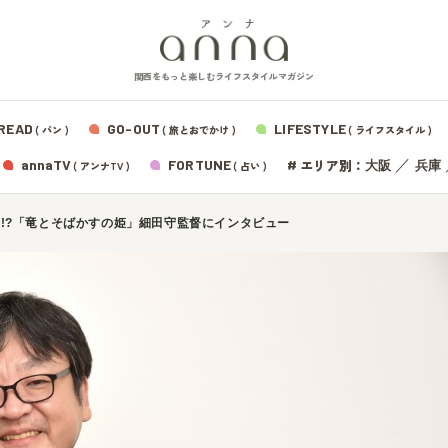
関西をもっと楽しむライフスタイルマガジン
READ
GO-OUT
LIFESTYLE
( パン )
( 旅とおでかけ )
( ライフスタイル )
エリア別：
annaTV
FORTUNE
#
／
大阪
兵庫
( アンナTV )
( 占い )
!?「竜とそばかすの姫」細田守監督にインタビュー