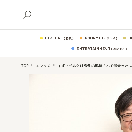
FEATURE
GOURMET
B
( 特集 )
( グルメ )
ENTERTAINMENT
( エンタメ )
TOP
エンタメ
すず・ベルとは奈良の靴屋さんで出会った…