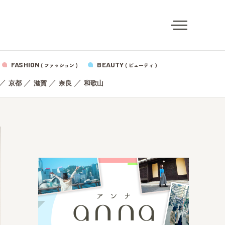
FASHION
BEAUTY
( ファッション )
( ビューティ )
／
／
／
／
京都
滋賀
奈良
和歌山