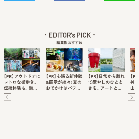
EDITOR's PICK
編集部おすすめ
【PR】アウトドアに
【PR】心踊る新体験
【PR】日常から離れ
【P
レトロな街歩き、
&展示が続々！夏の
て癒やしのひとと
神戸
伝統体験も。魅…
おでかけはパワ…
きを。アートと…
山牧
Pre
Ne
v
xt