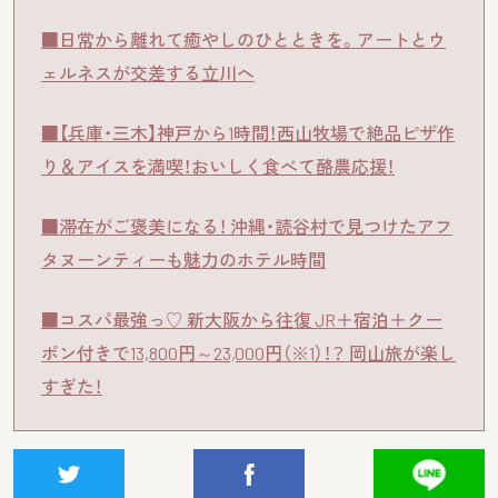
■日常から離れて癒やしのひとときを。アートとウ
ェルネスが交差する立川へ
■【兵庫・三木】神戸から1時間！西山牧場で絶品ピザ作
り＆アイスを満喫！おいしく食べて酪農応援！
■滞在がご褒美になる！ 沖縄・読谷村で見つけたアフ
タヌーンティーも魅力のホテル時間
■コスパ最強っ♡ 新大阪から往復 JR＋宿泊＋クー
ポン付きで13,800円～23,000円（※1）！？ 岡山旅が楽し
すぎた！