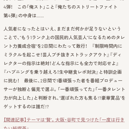
4弾！ この「俺スト」こと『俺たちのストリートファイト
第4弾』の中身は……
人気者になったとはいえ、まだまだ何かが足りないという
ことで、“もう1ランク上の国民的人気芸人”になるためのタレ
ント力養成合宿”を2日間にわたって敢行！ 『制限時間内に
ミラクルを起こせ！芸人ブチ抜きストラックアウト』『ディ
レクターの指示は絶対！どんな指示にも全力で対応せよ』
『ハプニングを乗り越えろ！生中継食レポ対決』と特訓企画
に挑む！ 最後に、2日間で1番頑張った者を番組プロデュー
サーが独断と偏見で選ぶ。「一番頑張ってた」「一番タレント
力が向上した」と判断され、“選ばれた方も焦る!?豪華賞品”を
ゲットするのは誰だ!?
【関連記事】テーマは“贅”。大阪・谷町で見つけた「一度は行き
たい純喫茶」