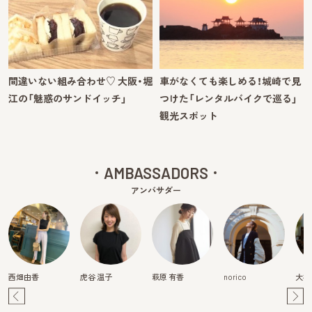
間違いない組み合わせ♡ 大阪・堀
車がなくても楽しめる！城崎で見
江の「魅惑のサンドイッチ」
つけた「レンタルバイクで巡る」
観光スポット
AMBASSADORS
アンバサダー
西畑由香
虎谷 温子
萩原 有香
norico
大橋
Pre
Ne