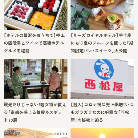
【ホテルの贅沢をおうちで】極上
【リーガロイヤルホテル】手土産
の四段重とワインで高級ホテル
にも♡夏のフルーツを使った「期
グルメを堪能
間限定パン・スイーツ」大公開
観光だけじゃない！若女将が教え
【潜入】コロナ禍に売上爆増！いつ
る「京都を感じる体験＆スポッ
もガラガラなのに好調な「西松
ト」3選
屋」の秘密に迫る