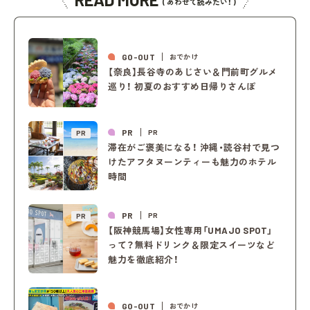
( あわせて読みたい！ )
GO-OUT
おでかけ
【奈良】長谷寺のあじさい＆門前町グルメ
巡り！ 初夏のおすすめ日帰りさんぽ
PR
PR
PR
滞在がご褒美になる！ 沖縄・読谷村で見つ
けたアフタヌーンティーも魅力のホテル
時間
PR
PR
PR
【阪神競馬場】女性専用「UMAJO SPOT」
って？無料ドリンク＆限定スイーツなど
魅力を徹底紹介！
GO-OUT
おでかけ