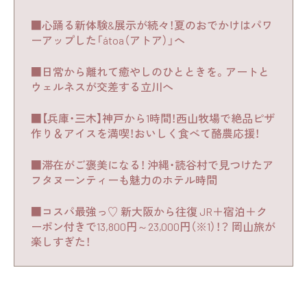
■心踊る新体験&展示が続々！夏のおでかけはパワ
ーアップした「átoa（アトア）」へ
■日常から離れて癒やしのひとときを。アートと
ウェルネスが交差する立川へ
■【兵庫・三木】神戸から1時間！西山牧場で絶品ピザ
作り＆アイスを満喫！おいしく食べて酪農応援！
■滞在がご褒美になる！ 沖縄・読谷村で見つけたア
フタヌーンティーも魅力のホテル時間
■コスパ最強っ♡ 新大阪から往復 JR＋宿泊＋ク
ーポン付きで13,800円～23,000円（※1）！？ 岡山旅が
楽しすぎた！