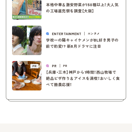
本格中華＆激安野菜が150種以上！大人気
の工場直売祭を調査【大阪】
ENTERTAINMENT
エンタメ
学校一の陽キャイケメンがBL好き男子の
前で豹変!? 新8月ドラマに注目
PR
PR
PR
【兵庫・三木】神戸から1時間！西山牧場で
絶品ピザ作り＆アイスを満喫！おいしく食
べて酪農応援！