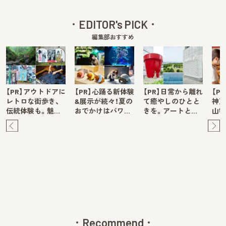
EDITOR's PICK
編集部おすすめ
【PR】アウトドアに
【PR】心踊る新体験
【PR】日常から離れ
【P
レトロな街歩き、
&展示が続々！夏の
て癒やしのひとと
神戸
伝統体験も。魅…
おでかけはパワ…
きを。アートと…
山牧
Pre
Ne
v
xt
Recommend