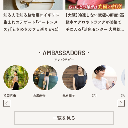
知る人ぞ知る路地裏にイギリス
【大阪】冷凍しない究極の鮮度！高
生まれのデザート「イートンメ
級本マグロやトラフグが破格で
ス」【ときめきカフェ巡り #42】
手に入る「活魚センター 大昌総…
AMBASSADORS
アンバサダー
植田真由
西畑由香
桑原亮子
ERI
SAY
Pre
Ne
v
xt
一覧を見る