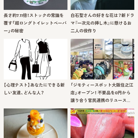
長さ約7.11倍！ストックの常識を
白石聖さんの好きな花は？新ドラ
覆す「超ロングトイレットペーパ
マ『一次元の挿し木』に懸けるお
ー」の秘密
二人の役作り
【心理テスト】あなたにできる新
「ジモティースポット大阪住之江
しい友達、どんな人？
店」オープン！ 不要品を0円から
譲り合う官民連携のリユース…