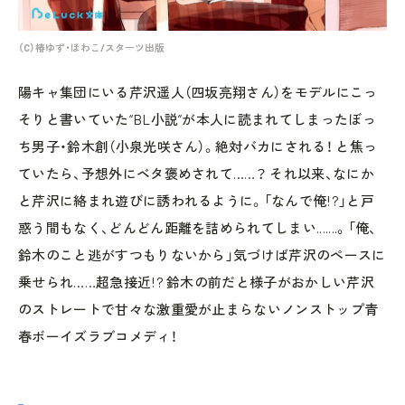
（C）椿ゆず・ほわこ/スターツ出版
陽キャ集団にいる芹沢遥人（四坂亮翔さん）をモデルにこっ
そりと書いていた“BL小説”が本人に読まれてしまったぼっ
ち男子・鈴木創（小泉光咲さん）。絶対バカにされる！ と焦っ
ていたら、予想外にベタ褒めされて……？ それ以来、なにか
と芹沢に絡まれ遊びに誘われるように。「なんで俺!?」と戸
惑う間もなく、どんどん距離を詰められてしまい.......。「俺、
鈴木のこと逃がすつもりないから」気づけば芹沢のペースに
乗せられ……超急接近!? 鈴木の前だと様子がおかしい芹沢
のストレートで甘々な激重愛が止まらないノンストップ青
春ボーイズラブコメディ！