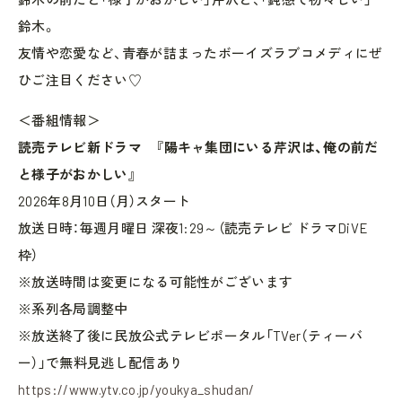
鈴木。
友情や恋愛など、青春が詰まったボーイズラブコメディにぜ
ひご注目ください♡
＜番組情報＞
読売テレビ新ドラマ 『陽キャ集団にいる芹沢は、俺の前だ
と様子がおかしい』
2026年8月10日（月）スタート
放送日時：毎週月曜日 深夜1:29～（読売テレビ ドラマDiVE
枠）
※放送時間は変更になる可能性がございます
※系列各局調整中
※放送終了後に民放公式テレビポータル「TVer（ティーバ
ー）」で無料見逃し配信あり
https://www.ytv.co.jp/youkya_shudan/