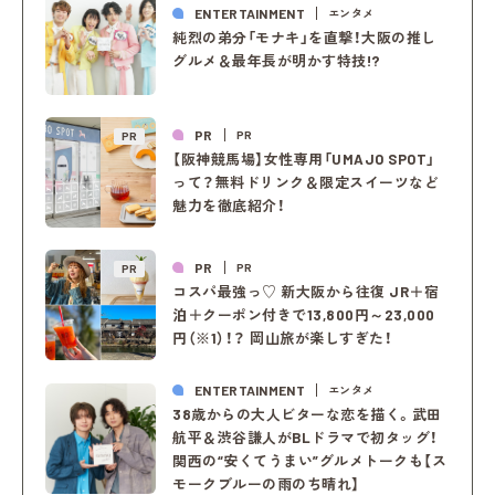
ENTERTAINMENT
エンタメ
純烈の弟分「モナキ」を直撃！大阪の推し
グルメ＆最年長が明かす特技!?
PR
PR
PR
【阪神競馬場】女性専用「UMAJO SPOT」
って？無料ドリンク＆限定スイーツなど
魅力を徹底紹介！
PR
PR
PR
コスパ最強っ♡ 新大阪から往復 JR＋宿
泊＋クーポン付きで13,800円～23,000
円（※1）！？ 岡山旅が楽しすぎた！
ENTERTAINMENT
エンタメ
38歳からの大人ビターな恋を描く。武田
航平＆渋谷謙人がBLドラマで初タッグ！
関西の“安くてうまい”グルメトークも【ス
モークブルーの雨のち晴れ】