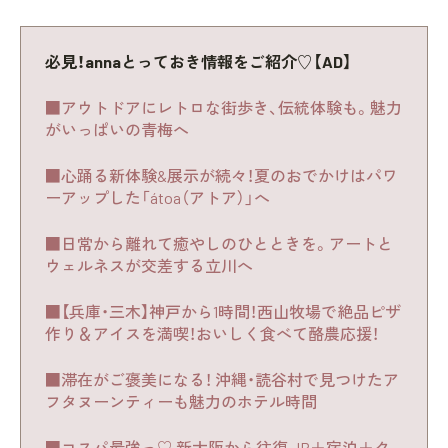
必見！annaとっておき情報をご紹介♡【AD】
■アウトドアにレトロな街歩き、伝統体験も。魅力
がいっぱいの青梅へ
■心踊る新体験&展示が続々！夏のおでかけはパワ
ーアップした「átoa（アトア）」へ
■日常から離れて癒やしのひとときを。アートと
ウェルネスが交差する立川へ
■【兵庫・三木】神戸から1時間！西山牧場で絶品ピザ
作り＆アイスを満喫！おいしく食べて酪農応援！
■滞在がご褒美になる！ 沖縄・読谷村で見つけたア
フタヌーンティーも魅力のホテル時間
■コスパ最強っ♡ 新大阪から往復 JR＋宿泊＋ク