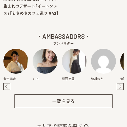
生まれのデザート「イートンメ
ス」【ときめきカフェ巡り #42】
AMBASSADORS
アンバサダー
柴田麻未
YURI
萩原 有香
鴨川ゆか
大西
Pre
Ne
v
xt
一覧を見る
エリアで記事を探す