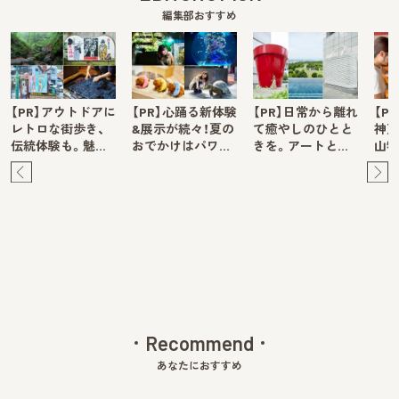
編集部おすすめ
【PR】アウトドアに
【PR】心踊る新体験
【PR】日常から離れ
【P
レトロな街歩き、
&展示が続々！夏の
て癒やしのひとと
神戸
伝統体験も。魅…
おでかけはパワ…
きを。アートと…
山牧
Pre
Ne
v
xt
Recommend
あなたにおすすめ