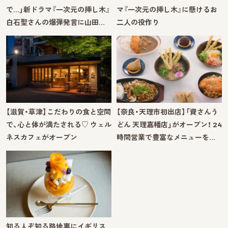
で…」新ドラマ『一次元の挿し木』
マ『一次元の挿し木』に懸けるお
白石聖さんの爆弾発言に山田…
二人の役作り
【滋賀・草津】こだわりの食と空間
【奈良・天理市初出店】「資さんう
で、心と体が満たされる♡ ウェル
どん 天理嘉幡店」がオープン！ 24
ネスカフェがオープン
時間営業で豊富なメニューを…
知る人ぞ知る路地裏にイギリス