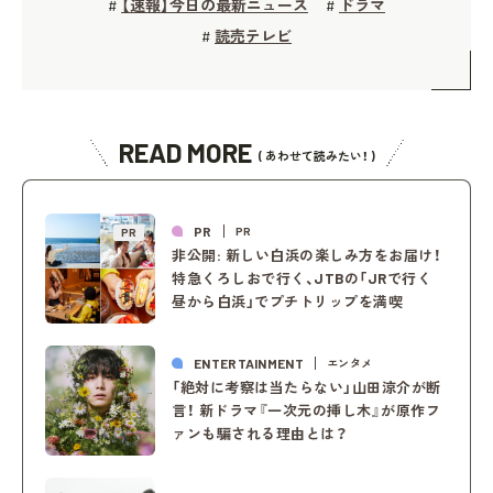
【速報】今日の最新ニュース
ドラマ
#
#
読売テレビ
#
READ MORE
( あわせて読みたい！ )
PR
PR
PR
非公開: 新しい白浜の楽しみ方をお届け！
特急くろしおで行く、JTBの「JRで行く
昼から白浜」でプチトリップを満喫
ENTERTAINMENT
エンタメ
「絶対に考察は当たらない」山田涼介が断
言！ 新ドラマ『一次元の挿し木』が原作フ
ァンも騙される理由とは？