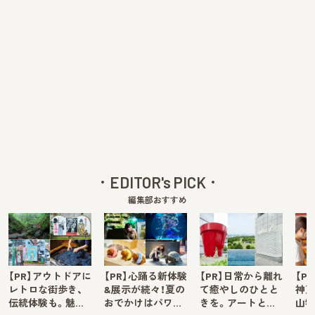
EDITOR's PICK
編集部おすすめ
【PR】アウトドアに
【PR】心踊る新体験
【PR】日常から離れ
【P
レトロな街歩き、
&展示が続々！夏の
て癒やしのひとと
神戸
伝統体験も。魅…
おでかけはパワ…
きを。アートと…
山牧