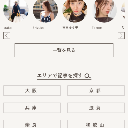
urako
Shizuka
吉田ゆう子
Tomomi
ちは
Pre
Ne
v
xt
一覧を見る
エリアで記事を探す
大阪
京都
兵庫
滋賀
奈良
和歌山