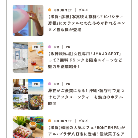
GOURMET
グルメ
【滋賀・彦根】写真映え抜群♡「ビバシティ
彦根」にカラフルなわたあめが作れるエン
タメ自販機が登場
PR
PR
PR
【阪神競馬場】女性専用「UMAJO SPOT」
って？無料ドリンク＆限定スイーツなど
魅力を徹底紹介！
PR
PR
PR
滞在がご褒美になる！ 沖縄・読谷村で見つ
けたアフタヌーンティーも魅力のホテル
時間
GOURMET
グルメ
【滋賀】韓国の人気カフェ「BONTEMPS」が
アル・プラザ八日市に登場！ 伝統菓子をア