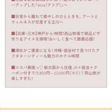
ーアップした「átoa（アトア）」へ
■日常から離れて癒やしのひとときを。アートと
ウェルネスが交差する立川へ
■【兵庫・三木】神戸から1時間！西山牧場で絶品ピザ
作り＆アイスを満喫！おいしく食べて酪農応援！
■滞在がご褒美になる！ 沖縄・読谷村で見つけたア
フタヌーンティーも魅力のホテル時間
■コスパ最強っ♡ 新大阪から往復 JR＋宿泊＋ク
ーポン付きで13,800円～23,000円（※1）！？ 岡山旅が
楽しすぎた！