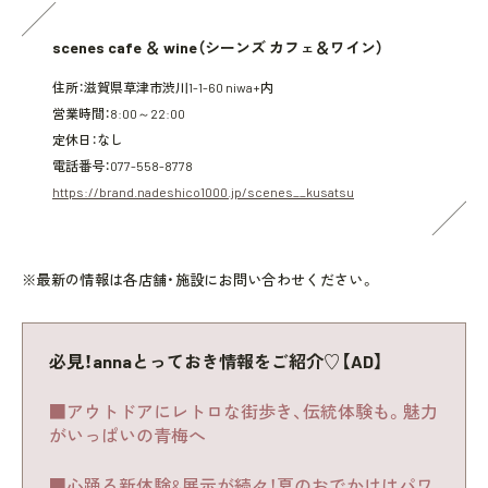
scenes cafe ＆ wine（シーンズ カフェ＆ワイン）
住所：滋賀県草津市渋川1-1-60 niwa+内
営業時間：8:00～22:00
定休日：なし
電話番号：077-558-8778
https://brand.nadeshico1000.jp/scenes__kusatsu
※最新の情報は各店舗・施設にお問い合わせください。
必見！annaとっておき情報をご紹介♡【AD】
■アウトドアにレトロな街歩き、伝統体験も。魅力
がいっぱいの青梅へ
■心踊る新体験&展示が続々！夏のおでかけはパワ