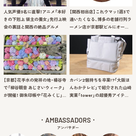
人気声優3名に直撃！アニメ「本好
【関西初出店】これウマッ！週3で
きの下剋上 領主の養女」先行上映
通いたくなる、博多の老舗行列ラ
会の裏話と関西の絶品グルメ
ーメン店が京都駅ビルにオー…
【京都】花手水の発祥の地・楊谷寺
カバン2個持ちを卒業!?「大阪ほ
で「柳谷観音 あじさいウィーク」
んわかテレビ」で紹介された山崎
が開催！ 御朱印帳や「花みくじ」…
実業「tower」の超優秀アイテ…
AMBASSADORS
アンバサダー