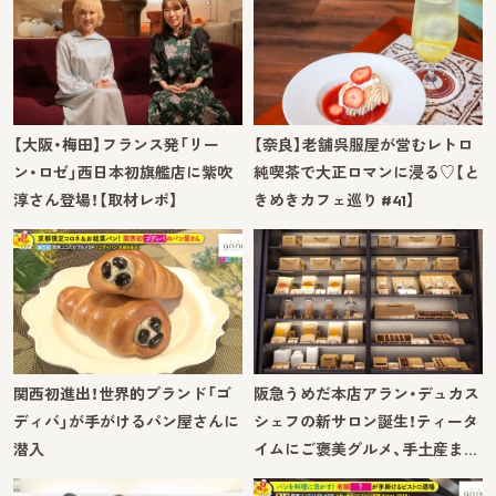
【大阪・梅田】フランス発「リー
【奈良】老舗呉服屋が営むレトロ
ン・ロゼ」西日本初旗艦店に紫吹
純喫茶で大正ロマンに浸る♡【と
淳さん登場！【取材レポ】
きめきカフェ巡り #41】
関西初進出！世界的ブランド「ゴ
阪急うめだ本店アラン・デュカス
ディバ」が手がけるパン屋さんに
シェフの新サロン誕生！ティータ
潜入
イムにご褒美グルメ、手土産ま…