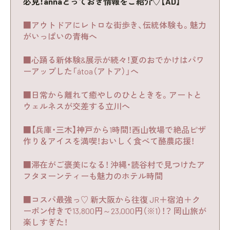
必見！annaとっておき情報をご紹介♡【AD】
■アウトドアにレトロな街歩き、伝統体験も。魅力
がいっぱいの青梅へ
■心踊る新体験&展示が続々！夏のおでかけはパワ
ーアップした「átoa（アトア）」へ
■日常から離れて癒やしのひとときを。アートと
ウェルネスが交差する立川へ
■【兵庫・三木】神戸から1時間！西山牧場で絶品ピザ
作り＆アイスを満喫！おいしく食べて酪農応援！
■滞在がご褒美になる！ 沖縄・読谷村で見つけたア
フタヌーンティーも魅力のホテル時間
■コスパ最強っ♡ 新大阪から往復 JR＋宿泊＋ク
ーポン付きで13,800円～23,000円（※1）！？ 岡山旅が
楽しすぎた！