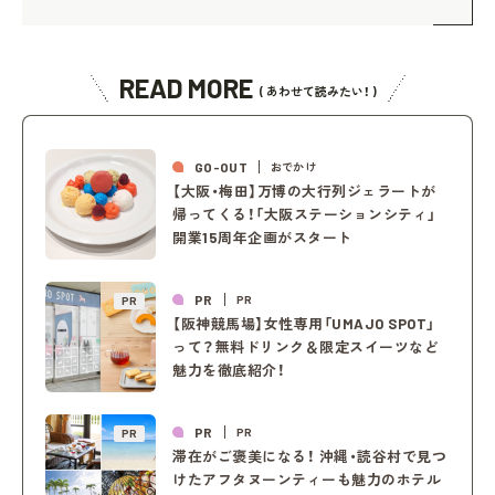
READ MORE
( あわせて読みたい！ )
GO-OUT
おでかけ
【大阪・梅田】万博の大行列ジェラートが
帰ってくる！「大阪ステーションシティ」
開業15周年企画がスタート
PR
PR
PR
【阪神競馬場】女性専用「UMAJO SPOT」
って？無料ドリンク＆限定スイーツなど
魅力を徹底紹介！
PR
PR
PR
滞在がご褒美になる！ 沖縄・読谷村で見つ
けたアフタヌーンティーも魅力のホテル