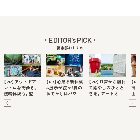
EDITOR's PICK
編集部おすすめ
【PR】アウトドアに
【PR】心踊る新体験
【PR】日常から離れ
【P
レトロな街歩き、
&展示が続々！夏の
て癒やしのひとと
神戸
伝統体験も。魅…
おでかけはパワ…
きを。アートと…
山牧
Pre
Ne
v
xt