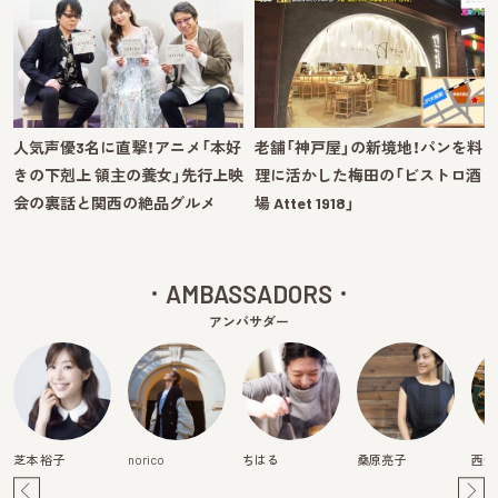
人気声優3名に直撃！アニメ「本好
老舗「神戸屋」の新境地！パンを料
きの下剋上 領主の養女」先行上映
理に活かした梅田の「ビストロ酒
会の裏話と関西の絶品グルメ
場 Attet 1918」
AMBASSADORS
アンバサダー
芝本 裕子
norico
ちはる
桑原亮子
西畑