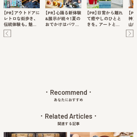
【PR】アウトドアに
【PR】心踊る新体験
【PR】日常から離れ
【P
レトロな街歩き、
&展示が続々！夏の
て癒やしのひとと
神戸
伝統体験も。魅…
おでかけはパワ…
きを。アートと…
山牧
Pre
Ne
v
xt
Recommend
あなたにおすすめ
Related Articles
関連する記事