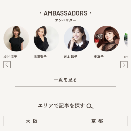
AMBASSADORS
アンバサダー
虎谷 温子
赤澤聖子
芝本 裕子
東真子
urak
Pre
Ne
v
xt
一覧を見る
エリアで記事を探す
大阪
京都