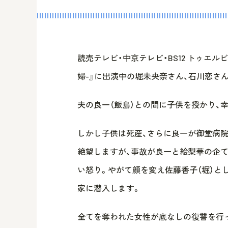
読売テレビ・中京テレビ・BS12 トゥエ
婦-』に出演中の堀未央奈さん、石川恋さ
夫の良一（飯島）との間に子供を授かり、
しかし子供は死産、さらに良一が御堂病院
絶望しますが、事故が良一と絵梨華の企
い怒り。やがて顔を変え佐藤香子（堀）と
家に潜入します。
全てを奪われた女性が底なしの復讐を行っ