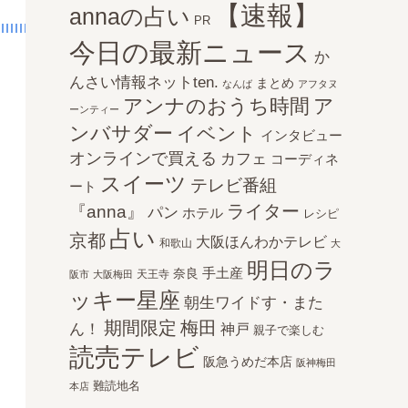
【速報】
annaの占い
PR
今日の最新ニュース
か
んさい情報ネットten.
まとめ
なんば
アフタヌ
アンナのおうち時間
ア
ーンティー
ンバサダー
イベント
インタビュー
オンラインで買える
カフェ
コーディネ
スイーツ
テレビ番組
ート
ライター
『anna』
パン
ホテル
レシピ
占い
京都
大阪ほんわかテレビ
和歌山
大
明日のラ
手土産
奈良
天王寺
阪市
大阪梅田
ッキー星座
朝生ワイドす・また
期間限定
梅田
ん！
神戸
親子で楽しむ
読売テレビ
阪急うめだ本店
阪神梅田
難読地名
本店