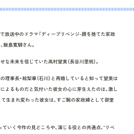
ルビで放送中のドラマ『ディープリベンジ-顔を捨てた家政
ん、飯島寛騎さん。
幸せな未来を信じていた高村望美（長谷川里桃）。
の理事長・絵梨華（石川）と再婚していると知って望美は
てによるものだと気付いた彼女の心に芽生えたのは、激し
して生まれ変わった彼女は、すご腕の家政婦として御堂
ていく今作の見どころや、演じる役との共通点、“リベ