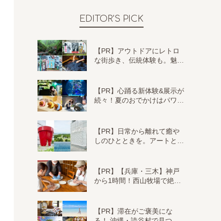
EDITOR'S PICK
【PR】アウトドアにレトロ
な街歩き、伝統体験も。魅…
【PR】心踊る新体験&展示が
続々！夏のおでかけはパワ…
【PR】日常から離れて癒や
しのひとときを。アートと…
【PR】【兵庫・三木】神戸
から1時間！西山牧場で絶…
【PR】滞在がご褒美にな
る！ 沖縄・読谷村で見つ…