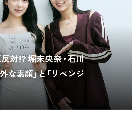
対!? 堀未央奈・石川
外な素顔」と「リベンジ