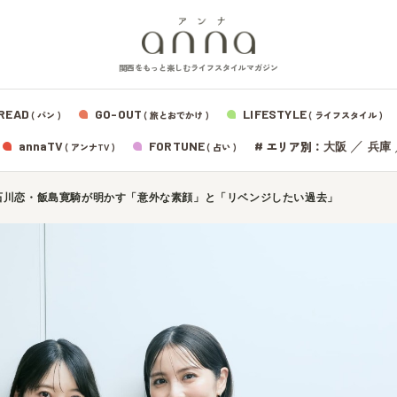
関西をもっと楽しむライフスタイルマガジン
READ
GO-OUT
LIFESTYLE
( パン )
( 旅とおでかけ )
( ライフスタイル )
エリア別：
annaTV
FORTUNE
#
／
大阪
兵庫
( アンナTV )
( 占い )
・石川恋・飯島寛騎が明かす「意外な素顔」と「リベンジしたい過去」