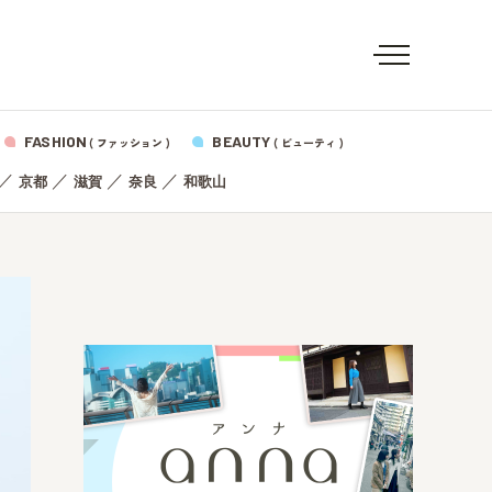
FASHION
BEAUTY
( ファッション )
( ビューティ )
／
／
／
／
京都
滋賀
奈良
和歌山