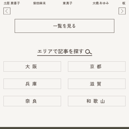
土居 真優子
柴田麻未
東真子
大橋 あゆみ
板東
Pre
Ne
v
xt
一覧を見る
エリアで記事を探す
大阪
京都
兵庫
滋賀
奈良
和歌山