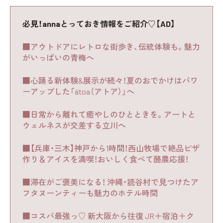
必見！annaとっておき情報をご紹介♡【AD】
■アウトドアにレトロな街歩き、伝統体験も。魅力
がいっぱいの青梅へ
■心踊る新体験&展示が続々！夏のおでかけはパワ
ーアップした「átoa（アトア）」へ
■日常から離れて癒やしのひとときを。アートと
ウェルネスが交差する立川へ
■【兵庫・三木】神戸から1時間！西山牧場で絶品ピザ
作り＆アイスを満喫！おいしく食べて酪農応援！
■滞在がご褒美になる！ 沖縄・読谷村で見つけたア
フタヌーンティーも魅力のホテル時間
■コスパ最強っ♡ 新大阪から往復 JR＋宿泊＋ク