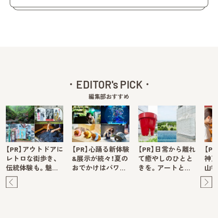
EDITOR's PICK
編集部おすすめ
【PR】アウトドアに
【PR】心踊る新体験
【PR】日常から離れ
【P
レトロな街歩き、
&展示が続々！夏の
て癒やしのひとと
神戸
伝統体験も。魅…
おでかけはパワ…
きを。アートと…
山牧
Pre
Ne
v
xt