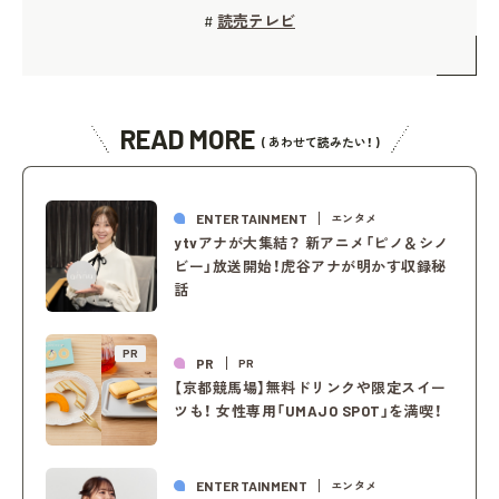
読売テレビ
#
READ MORE
( あわせて読みたい！ )
ENTERTAINMENT
エンタメ
ytvアナが大集結？ 新アニメ「ピノ＆シノ
ビー」放送開始！虎谷アナが明かす収録秘
話
PR
PR
PR
【京都競馬場】無料ドリンクや限定スイー
ツも！ 女性専用「UMAJO SPOT」を満喫！
ENTERTAINMENT
エンタメ