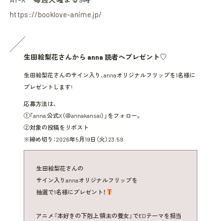
https://booklove-anime.jp/
生田絵梨花さんから anna 読者へプレゼント♡
生田絵梨花さんのサイン入り、annaオリジナルフリップを1名様に
プレゼントします!
応募方法は、
①「anna 公式X（＠annakansai）」をフォロー。
②対象の投稿をリポスト
※締め切り：2026年5月19日（火）23:59
生田絵梨花さんの
サイン入りannaオリジナルフリップを
抽選で1名様にプレゼント！
アニメ『本好きの下剋上 領主の養女』でEDテーマを担当