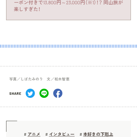
ーポン付きで13,800円～23,000円（※1）！？ 岡山旅が
楽しすぎた！
写真／しばたみのり 文／松木智恵
SHARE
アニメ
インタビュー
本好きの下剋上
#
#
#