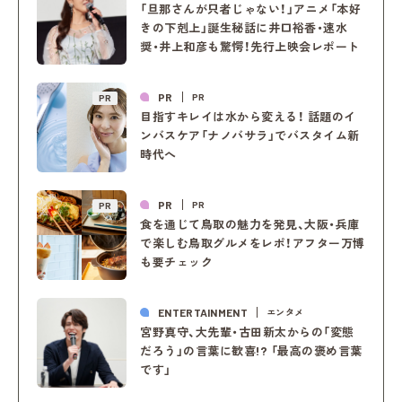
「旦那さんが只者じゃない！」アニメ「本好
きの下剋上」誕生秘話に井口裕香・速水
奨・井上和彦も驚愕！先行上映会レポート
PR
PR
PR
目指すキレイは水から変える！ 話題のイ
ンバスケア「ナノバサラ」でバスタイム新
時代へ
PR
PR
PR
食を通じて鳥取の魅力を発見、大阪・兵庫
で楽しむ鳥取グルメをレポ！アフター万博
も要チェック
ENTERTAINMENT
エンタメ
宮野真守、大先輩・古田新太からの「変態
だろう」の言葉に歓喜!? 「最高の褒め言葉
です」