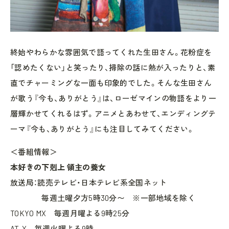
終始やわらかな雰囲気で語ってくれた生田さん。花粉症を
「認めたくない」と笑ったり、掃除の話に熱が入ったりと、素
直でチャーミングな一面も印象的でした。そんな生田さん
が歌う『今も、ありがとう』は、ローゼマインの物語をより一
層輝かせてくれるはず。アニメとあわせて、エンディングテ
ーマ『今も、ありがとう』にも注目してみてください。
＜番組情報＞
本好きの下剋上 領主の養女
放送局：読売テレビ・日本テレビ系全国ネット
毎週土曜夕方5時30分〜 ※一部地域を除く
TOKYO MX 毎週月曜よる9時25分
AT-X 毎週火曜よる9時