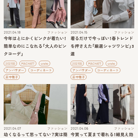
2021.04.18
ファッション
2021.04.15
ファッション
今年はとにかくピンクが着たい！
着るだけで今っぽい！春トレンド
簡単なのにこなれる「大人のピン
を押さえた「厳選シャツワンピ」3
クコーデ」
選
2021SS
MACHATT
urako
2021SS
MACHATT
urako
アンバサダー
コーディネート
アンバサダー
コーディネート
正中雅子
正中雅子
2021.04.07
ファッション
2021.04.06
ファッション
幼くなるって思ってない？実は簡
今買って夏まで着れる！細見え効