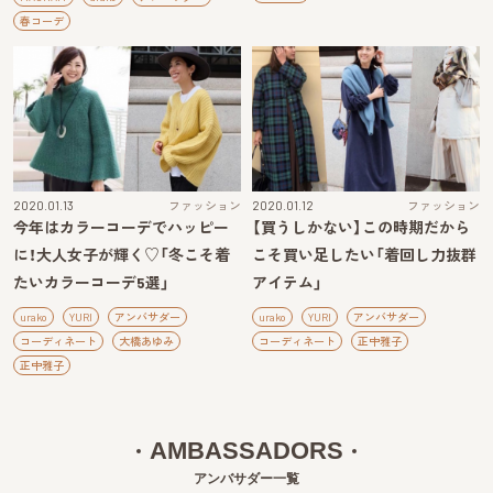
春コーデ
2020.01.13
ファッション
2020.01.12
ファッション
今年はカラーコーデでハッピー
【買うしかない】この時期だから
に！大人女子が輝く♡「冬こそ着
こそ買い足したい「着回し力抜群
たいカラーコーデ5選」
アイテム」
urako
YURI
アンバサダー
urako
YURI
アンバサダー
コーディネート
大橋あゆみ
コーディネート
正中雅子
正中雅子
AMBASSADORS
アンバサダー一覧