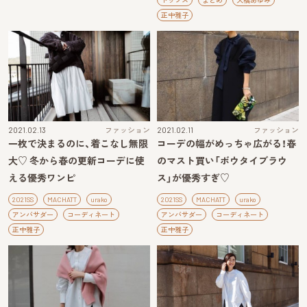
トップス
まとめ
大橋あゆみ
正中雅子
2021.02.13
ファッション
2021.02.11
ファッション
一枚で決まるのに、着こなし無限
コーデの幅がめっちゃ広がる！春
大♡ 冬から春の更新コーデに使
のマスト買い「ボウタイブラウ
える優秀ワンピ
ス」が優秀すぎ♡
2021SS
MACHATT
urako
2021SS
MACHATT
urako
アンバサダー
コーディネート
アンバサダー
コーディネート
正中雅子
正中雅子