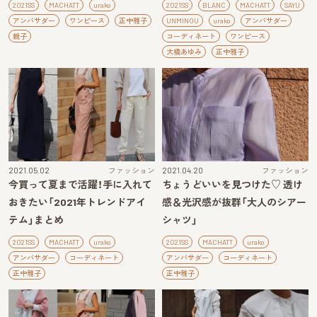
2021SS
MACHATT
urako
2021SS
BLANC
MACHATT
SAYU
アンバサダー
ワンピース
正中雅子
UNMINOU
urako
アンバサダー
親子
コーディネート
ワンピース
大橋あゆみ
正中雅子
2021.05.02
ファッション
2021.04.20
ファッション
今買って夏まで活躍！手に入れて
ちょうどいいを見つけた♡ 透け
おきたい「2021年トレンドアイ
感＆光沢感が抜群「大人のシアー
テム」まとめ
シャツ」
2021SS
MACHATT
urako
2021SS
MACHATT
urako
アンバサダー
コーディネート
アンバサダー
コーディネート
正中雅子
正中雅子