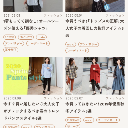
2021.02.09
ファッション
2020.05.04
ファッション
1着もってて損なし！オールシー
今買うべき！「トップスの正解」大
ズン使える「優秀シャツ」
人女子の着回し力抜群アイテム5
選
2021SS
MACHATT
urako
アンバサダー
コーディネート
urako
アンバサダー
正中雅子
コーディネート
2020.03.09
ファッション
2020.02.07
ファッション
今すぐ買い足したい♡大人女子
今買っておきたい！2019年優秀秋
がチェックするべき春のトレン
冬アイテム5選
ドパンツスタイル5選
MACHATT
urako
コーディネート
秋コーデ
MACHATT
urako
アンバサダー