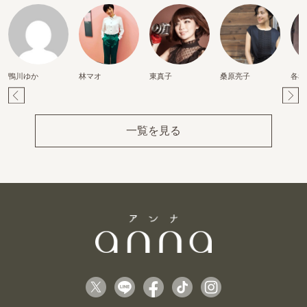
鴨川ゆか
林マオ
東真子
桑原亮子
各務
Pr
Ne
ev
xt
一覧を見る