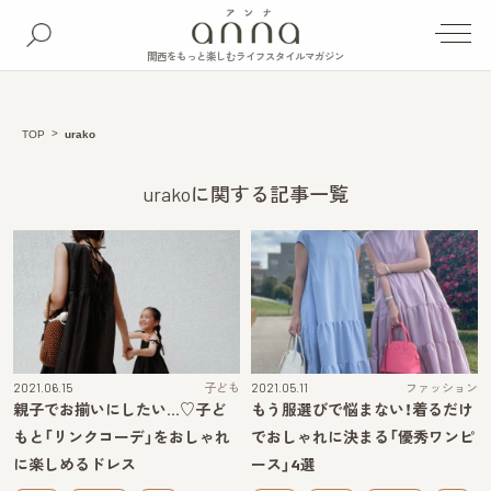
関西をもっと楽しむライフスタイルマガジン
TOP
urako
urakoに関する記事一覧
2021.06.15
子ども
2021.05.11
ファッション
親子でお揃いにしたい…♡子ど
もう服選びで悩まない！着るだけ
もと「リンクコーデ」をおしゃれ
でおしゃれに決まる「優秀ワンピ
に楽しめるドレス
ース」4選