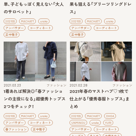
単、子どもっぽく見えない「大人
果も狙える「プリーツリングドレ
のサロペット」
ス」
2021SS
MACHATT
urako
2021SS
MACHATT
urako
アンバサダー
コーディネート
アンバサダー
コーディネート
正中雅子
正中雅子
2021.03.23
ファッション
2021.02.28
ファッション
1着あれば解決◎「春ファッショ
2021年春のマストハブ♡ 1枚で
ンの主役になる」超優秀トップス
仕上がる「優秀春服トップス」ま
2つをチェック！
とめ
2021SS
MACHATT
urako
2021SS
MACHATT
OHGA
アンバサダー
コーディネート
UNMINOU
urako
YURI
春ファッション
正中雅子
アンバサダー
コーディネート