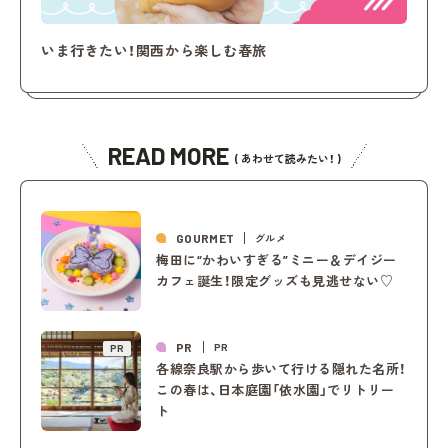
いま行きたい！関西から楽しむ春旅
READ MORE
( あわせて読みたい！ )
GOURMET
グルメ
梅田に“かわいすぎる”ミニー＆デイジー
カフェ誕生！限定グッズも見逃せない♡
PR
PR
PR
各線奈良駅から歩いて行ける隠れた名所！
この春は、日本庭園「依水園」でリトリー
ト