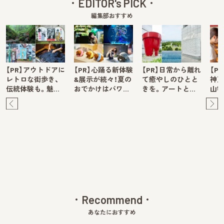
EDITOR's PICK
編集部おすすめ
【PR】アウトドアに
【PR】心踊る新体験
【PR】日常から離れ
【P
レトロな街歩き、
&展示が続々！夏の
て癒やしのひとと
神戸
伝統体験も。魅…
おでかけはパワ…
きを。アートと…
山牧
Pre
Ne
v
xt
Recommend
あなたにおすすめ