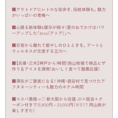
■アウトドアにレトロな街歩き、伝統体験も。魅力
がいっぱいの青梅へ
■心踊る新体験&展示が続々！夏のおでかけはパワ
ーアップした「átoa（アトア）」へ
■日常から離れて癒やしのひとときを。アートと
ウェルネスが交差する立川へ
■【兵庫・三木】神戸から1時間！西山牧場で絶品ピザ
作り＆アイスを満喫！おいしく食べて酪農応援！
■滞在がご褒美になる！ 沖縄・読谷村で見つけたア
フタヌーンティーも魅力のホテル時間
■コスパ最強っ♡ 新大阪から往復 JR＋宿泊＋ク
ーポン付きで13,800円～23,000円（※1）！？ 岡山旅が
楽しすぎた！