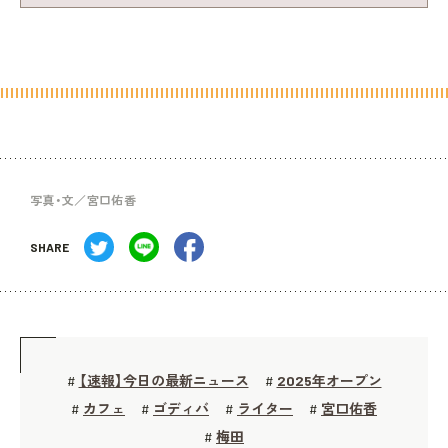
写真・文／宮口佑香
SHARE
【速報】今日の最新ニュース
2025年オープン
#
#
カフェ
ゴディバ
ライター
宮口佑香
#
#
#
#
梅田
#