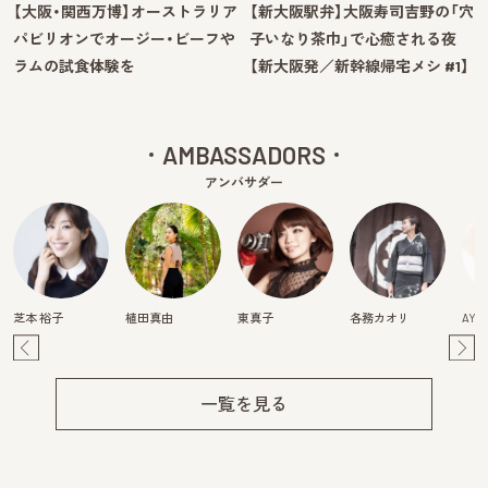
【大阪・関西万博】オーストラリア
【新大阪駅弁】大阪寿司吉野の「穴
パビリオンでオージー・ビーフや
子いなり茶巾」で心癒される夜
ラムの試食体験を
【新大阪発／新幹線帰宅メシ #1】
AMBASSADORS
アンバサダー
芝本 裕子
植田真由
東真子
各務カオリ
AYA
Pre
Ne
v
xt
一覧を見る