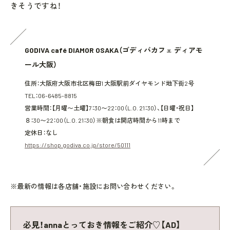
きそうですね！
GODIVA café DIAMOR OSAKA（ゴディバカフェ ディアモ
ール大阪）
住所：大阪府大阪市北区梅田1 大阪駅前ダイヤモンド地下街2号
TEL：06-6485-8815
営業時間：【月曜〜土曜】7：30〜22：00（L.O. 21：30）、【日曜・祝日】
８：30〜22：00（L.O. 21：30）※朝食は開店時間から11時まで
定休日：なし
https://shop.godiva.co.jp/store/50111
※最新の情報は各店舗・施設にお問い合わせください。
必見！annaとっておき情報をご紹介♡【AD】