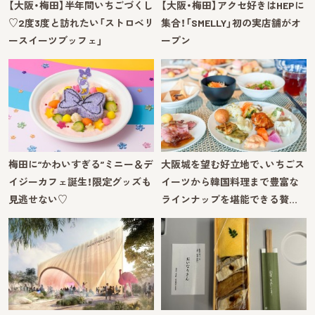
【大阪・梅田】半年間いちごづくし
【大阪・梅田】アクセ好きはHEPに
♡2度3度と訪れたい「ストロベリ
集合！「SMELLY」初の実店舗がオ
ースイーツブッフェ」
ープン
梅田に“かわいすぎる”ミニー＆デ
大阪城を望む好立地で、いちごス
イジーカフェ誕生！限定グッズも
イーツから韓国料理まで豊富な
見逃せない♡
ラインナップを堪能できる贅…