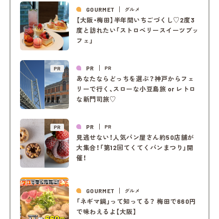
GOURMET
グルメ
【大阪・梅田】半年間いちごづくし♡2度3
度と訪れたい「ストロベリースイーツブッ
フェ」
PR
PR
PR
あなたならどっちを選ぶ？神戸からフェ
リーで行く、スローな小豆島旅 or レトロ
な新門司旅♡
PR
PR
PR
見逃せない！人気パン屋さん約50店舗が
大集合！「第12回てくてくパンまつり」開
催！
GOURMET
グルメ
「ネギマ鍋」って知ってる？ 梅田で660円
で味わえるよ【大阪】