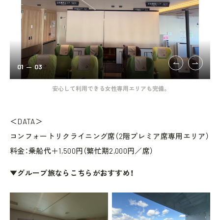
01
03
ば、
安心して利用できる女性専用エリアも完備。
サ
＜DATA＞
コンフォートリクライニング席（2階プレミア席専用エリア）
料金：乗船代＋1,500円（繁忙期2,000円／席）
▼グループ旅ならこちらがおすすめ！