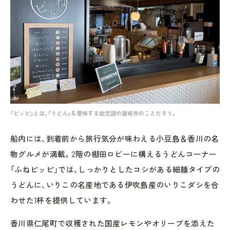
「ピッピ」とは、「うどん」を意味する幼児語の讃岐弁のことだそう。
船内には、到着前から旅行気分が味わえる小豆島＆香川の名
物グルメが満載。2階の棚田ロビーに構えるうどんコーナー
「ふねピッピ」では、しっかりとしたコシがある細麺タイプの
うどんに、いりこの名産地である伊吹島産のいりこダシを合
わせた1杯を提供しています。
香川県仁尾町で収穫された国産レモンやオリーブを添えた