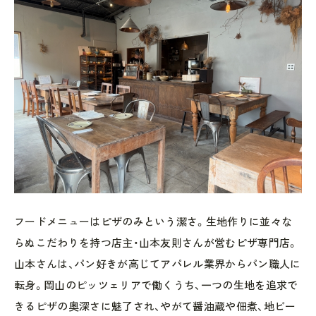
フードメニューはピザのみという潔さ。生地作りに並々な
らぬこだわりを持つ店主・山本友則さんが営むピザ専門店。
山本さんは、パン好きが高じてアパレル業界からパン職人に
転身。岡山のピッツェリアで働くうち、一つの生地を追求で
きるピザの奥深さに魅了され、やがて醤油蔵や佃煮、地ビー