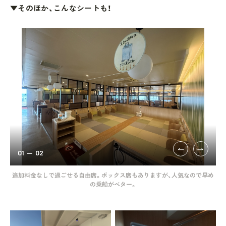
▼そのほか、こんなシートも！
01
02
靴を
追加料金なしで過ごせる自由席。ボックス席もありますが、人気なので早め
ガ
の乗船がベター。