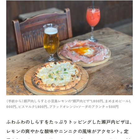
（手前から）瀬戸内しらすと小豆島レモンの“瀬戸内ピザ”1,800円、まめまめビール1,
000円、ビスマルク1,900円、ブラッドオレンジ×ソーダのアランチャ500円
ふわふわのしらすをたっぷりトッピングした瀬戸内ピザは、
レモンの爽やかな酸味やニンニクの風味がアクセント。定