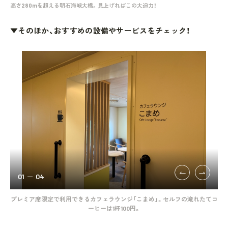
高さ280mを超える明石海峡大橋。見上げればこの大迫力！
▼そのほか、おすすめの設備やサービスをチェック！
01
04
れる
プレミア席限定で利用できるカフェラウンジ「こまめ」。セルフの淹れたてコ
わ
ーヒーは1杯100円。