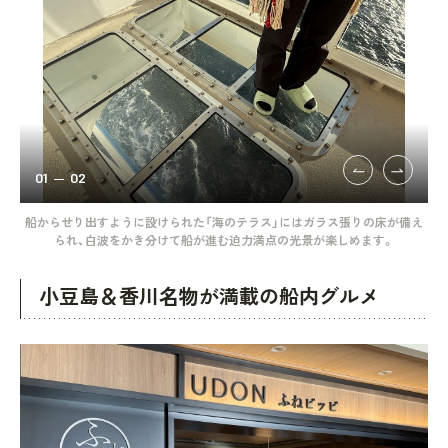
01
02
いま
船からせり出すように設けられた「海のテラス」にはガラス張りの床が備え
温
られ、白波をかき分けて船が進む迫力満点の光景が楽しめます。
小豆島＆香川名物が満載の船内グルメ