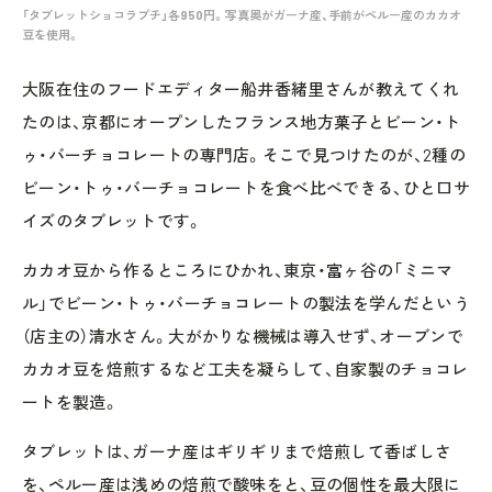
「タブレットショコラプチ」各950円。写真奥がガーナ産、手前がペルー産のカカオ
豆を使用。
大阪在住のフードエディター船井香緒里さんが教えてくれ
たのは、京都にオープンしたフランス地方菓子とビーン・ト
ゥ・バーチョコレートの専門店。そこで見つけたのが、2種の
ビーン・トゥ・バーチョコレートを食べ比べできる、ひと口サ
イズのタブレットです。
カカオ豆から作るところにひかれ、東京・富ヶ谷の「ミニマ
ル」でビーン・トゥ・バーチョコレートの製法を学んだという
（店主の）清水さん。大がかりな機械は導入せず、オーブンで
カカオ豆を焙煎するなど工夫を凝らして、自家製のチョコレ
ートを製造。
タブレットは、ガーナ産はギリギリまで焙煎して香ばしさ
を、ペルー産は浅めの焙煎で酸味をと、豆の個性を最大限に