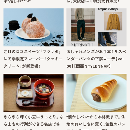
系”推しおやつ”
は、大阪店にて特別先行販売！
注目のロコスイーツ「マラサダ」
おしゃれメンズがお手本！ サスペ
に冬季限定フレーバー「クッキー
ンダーパンツの正解コーデ【Vol.
クリーム」が新登場！
06】【関西 STYLE SNAP】
きらきら輝く小豆にうっとり。な
“懐かしパン”から本格派まで。生
らまちの行列ができる名店で味
地のおいしさに驚く、気鋭のパン