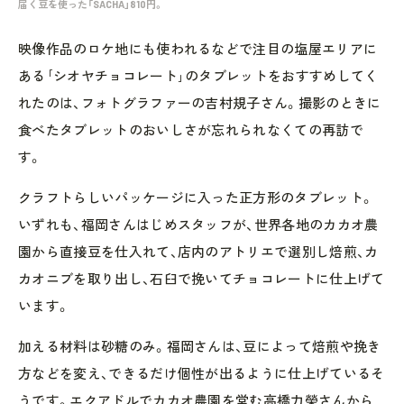
届く豆を使った「SACHA」810円。
映像作品のロケ地にも使われるなどで注目の塩屋エリアに
ある｢シオヤチョコレート｣のタブレットをおすすめしてく
れたのは、フォトグラファーの吉村規子さん。撮影のときに
食べたタブレットのおいしさが忘れられなくての再訪で
す。
クラフトらしいパッケージに入った正方形のタブレット。
いずれも、福岡さんはじめスタッフが、世界各地のカカオ農
園から直接豆を仕入れて、店内のアトリエで選別し焙煎、カ
カオニブを取り出し、石臼で挽いてチョコレートに仕上げて
います。
加える材料は砂糖のみ。福岡さんは、豆によって焙煎や挽き
方などを変え、できるだけ個性が出るように仕上げているそ
うです。エクアドルでカカオ農園を営む高橋力榮さんから