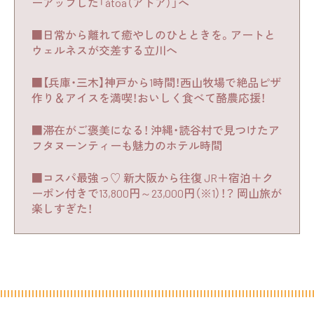
ーアップした「átoa（アトア）」へ
■日常から離れて癒やしのひとときを。アートと
ウェルネスが交差する立川へ
■【兵庫・三木】神戸から1時間！西山牧場で絶品ピザ
作り＆アイスを満喫！おいしく食べて酪農応援！
■滞在がご褒美になる！ 沖縄・読谷村で見つけたア
フタヌーンティーも魅力のホテル時間
■コスパ最強っ♡ 新大阪から往復 JR＋宿泊＋ク
ーポン付きで13,800円～23,000円（※1）！？ 岡山旅が
楽しすぎた！