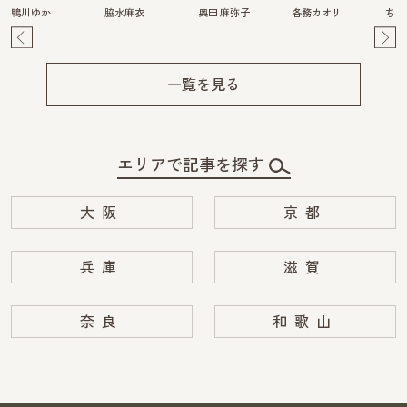
鴨川ゆか
脇水麻衣
奥田 麻弥子
各務カオリ
ちは
Pre
Ne
v
xt
一覧を見る
エリアで記事を探す
大阪
京都
兵庫
滋賀
奈良
和歌山