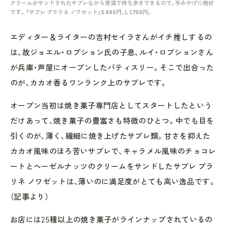
クリームがサンドされたサブレながら常温で持ち歩きできるので、手みやげに格好
です。「サブレ プラリネ ノワゼット」S 880円、L 1,700円。
エディター＆ライターの吉村セイラさんがイチ推しするの
は、故ジョエル・ロブション氏の子息、ルイ・ロブションさん
が兵庫・芦屋にオープンしたパティスリー。そこで出合った
のが、カカオ香るワンランク上のサブレです。
オープン当初は焼き菓子専門店としてスタートしたという
だけあって、焼き菓子の豊富さも特徴のひとつ。中でも目を
引くのが、薄く、繊細に焼き上げたサブレ類。甘さを抑えた
カカオ風味のほろ苦いサブレで、キャラメル風味のチョコレ
ートとヘーゼルナッツのクリームをサンドしたサブレ プラ
リネ ノワゼットは、薄いのに満足度がとても高い逸品です。
（記事より）
お店には25種以上の焼き菓子がラインナップされているの