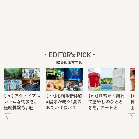
EDITOR's PICK
編集部おすすめ
【PR】アウトドアに
【PR】心踊る新体験
【PR】日常から離れ
【P
レトロな街歩き、
&展示が続々！夏の
て癒やしのひとと
神戸
伝統体験も。魅…
おでかけはパワ…
きを。アートと…
山牧
Pre
Ne
v
xt